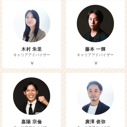
木村 朱里
藤本 一輝
キャリアアドバイザー
キャリアアドバイザー
嘉陽 宗倫
廣澤 俊弥