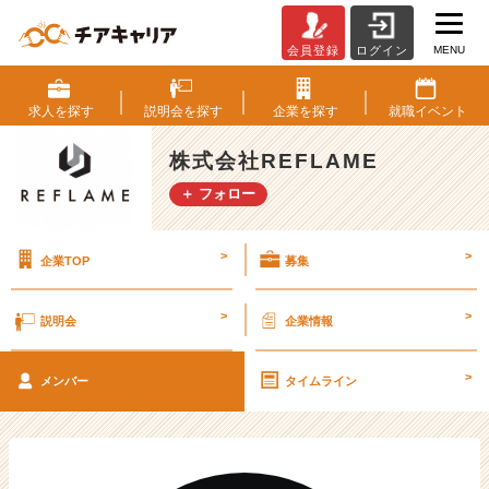
MENU
会員登録
ログイン
ベ
ン
チ
求人を
探す
説明会を
探す
企業を
探す
就職
イベント
ャ
ー・
株式会社REFLAME
成
＋ フォロー
長
企
業
>
>
企業TOP
募集
か
ら
ス
>
>
説明会
企業情報
カ
ウ
>
ト
メンバー
タイムライン
が
届
く
就