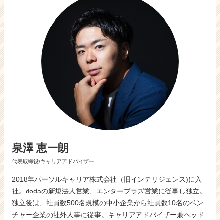
活
サ
イ
ト
チ
ア
キ
ャ
リ
ア
（C
h
e
e
泉澤 恵一朗
r
C
代表取締役/キャリアアドバイザー
a
r
2018年パーソルキャリア株式会社（旧インテリジェンス)に入
e
社。dodaの新規法人営業、エンタープラズ営業に従事し独立。
e
独立後は、社員数500名規模の中小企業から社員数10名のベン
r）
チャー企業の社外人事に従事。キャリアアドバイザー兼ヘッド