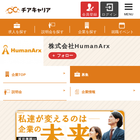
MENU
会員登録
ログイン
株
式
会
求人を
探す
説明会を
探す
企業を
探す
就職
イベント
社
H
株式会社HumanArx
u
＋ フォロー
m
a
n
>
企業TOP
募集
A
r
x
>
>
説明会
企業情報
の
採
用/
求
人
一
覧