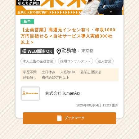
-
企
業
の
新卒
採
【企画営業】高還元インセン有り・年収1000
用
万円目指せる＜自社サービス導入実績300社
課
以上＞
題
勤務地：
東京都
WEB面談 OK
を、
「あ
求人広告の企画営業
採用コンサルタント
法人営業
な
学歴不問
土日休み
未経験OK
起業志望歓迎
た
転勤無し
初任給30万円以上
の
ア
イ
株式会社HumanArx
デ
2026年08月04日 11:23 更新
ア」
で
ブックマーク
解
決！
自
社