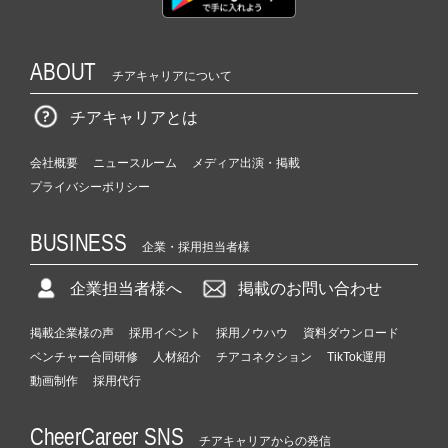
ベ
ン
チ
ABOUT
ャ
チアキャリアについて
ー・
チアキャリアとは
成
長
企
会社概要
ニュースルーム
メディア出演・掲載
業
プライバシーポリシー
か
ら
BUSINESS
ス
企業・採用担当者様
カ
ウ
企業担当者様へ
掲載のお問い合わせ
ト
が
掲載企業様の声
採用イベント
採用ノウハウ
資料ダウンロード
届
ベンチャー合同研修
人材紹介
チアコネクション
TikTok運用
く
動画制作
採用代行
就
活
CheerCareer SNS
サ
チアキャリアからの発信