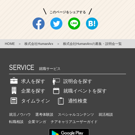
サ
ー
このページをシェアする
ビ
ス
あ
り
｜
HOME
＞
株式会社HumanArx
＞
株式会社HumanArxの募集・説明会一覧
年
収
1
SERVICE
就職サービス
0
0
求人を探す
説明会を探す
0
万
企業を探す
就職イベントを探す
円
以
タイムライン
適性検査
上
も
就活ノウハウ
選考体験談
スペシャルコンテンツ
就活相談
可
転職相談
企業マンガ
チアキャリアユーザーガイド
能！
|