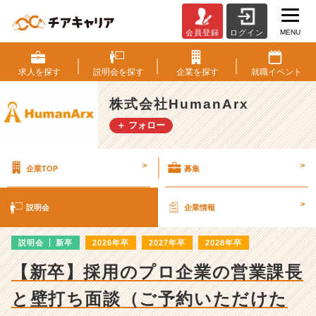
MENU
会員登録
ログイン
株
式
会
求人を
探す
説明会を
探す
企業を
探す
就職
イベント
社
H
株式会社HumanArx
u
＋ フォロー
m
a
n
>
>
企業TOP
募集
A
r
x
>
説明会
企業情報
の
説
説明会
新卒
2026年卒
2027年卒
2028年卒
明
会
【新卒】採用のプロ企業の営業課長
詳
細
と壁打ち面談（ご予約いただけた
|