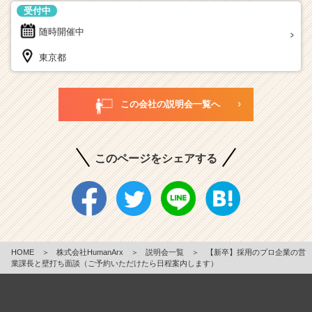
受付中
随時開催中
東京都
この会社の説明会一覧へ
このページをシェアする
HOME
＞
株式会社HumanArx
＞
説明会一覧
＞
【新卒】採用のプロ企業の営
業課長と壁打ち面談（ご予約いただけたら日程案内します）