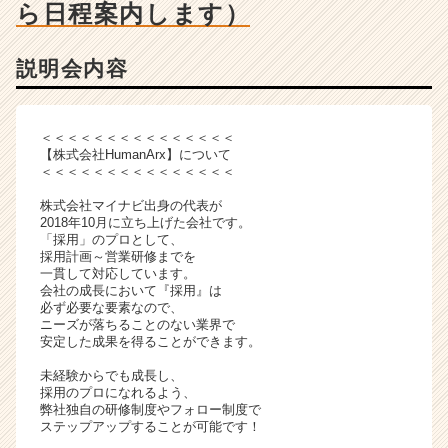
ベ
ら日程案内します）
ン
チ
説明会内容
ャ
ー・
成
長
＜＜＜＜＜＜＜＜＜＜＜＜＜＜＜
企
【株式会社HumanArx】について
＜＜＜＜＜＜＜＜＜＜＜＜＜＜＜
業
か
株式会社マイナビ出身の代表が
ら
2018年10月に立ち上げた会社です。
ス
「採用」のプロとして、
カ
採用計画～営業研修までを
一貫して対応しています。
ウ
会社の成長において『採用』は
ト
必ず必要な要素なので、
が
ニーズが落ちることのない業界で
届
安定した成果を得ることができます。
く
未経験からでも成長し、
就
採用のプロになれるよう、
活
弊社独自の研修制度やフォロー制度で
サ
ステップアップすることが可能です！
イ