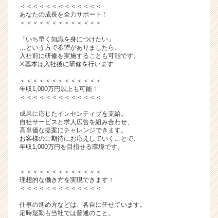
＜＜＜＜＜＜＜＜＜＜＜＜＜
ト
あなたの成長を全力サポート！
チ
＜＜＜＜＜＜＜＜＜＜＜＜＜
ア
「いち早く知識を身につけたい」
キ
…という方で希望がありましたら、
ャ
入社前に研修を実施することも可能です。
リ
※基本は入社後に研修を行います
ア
（C
＜＜＜＜＜＜＜＜＜＜＜＜＜
年収1,000万円以上も可能！
h
＜＜＜＜＜＜＜＜＜＜＜＜＜
e
e
成果に応じたインセンティブを支給。
r
自社サービスと求人広告を組み合わせ、
高単価な提案にチャレンジできます。
C
お客様のご期待にお応えしていくことで、
a
年収1,000万円を目指せる環境です。
r
e
＜＜＜＜＜＜＜＜＜＜＜＜＜
e
理想的な働き方を実現できます！
r）
＜＜＜＜＜＜＜＜＜＜＜＜＜
仕事の進め方などは、各自に任せています。
定時退勤も当社では普通のこと。