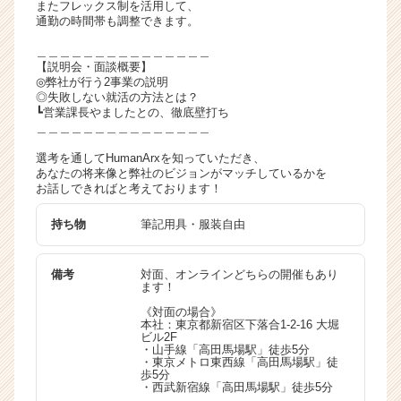
またフレックス制を活用して、
通勤の時間帯も調整できます。
＿＿＿＿＿＿＿＿＿＿＿＿＿＿＿
【説明会・面談概要】
◎弊社が行う2事業の説明
◎失敗しない就活の方法とは？
┗営業課長やましたとの、徹底壁打ち
＿＿＿＿＿＿＿＿＿＿＿＿＿＿＿
選考を通してHumanArxを知っていただき、
あなたの将来像と弊社のビジョンがマッチしているかを
お話しできればと考えております！
持ち物
筆記用具・服装自由
備考
対面、オンラインどちらの開催もあり
ます！
《対面の場合》
本社：東京都新宿区下落合1-2-16 大堀
ビル2F
・山手線「高田馬場駅」徒歩5分
・東京メトロ東西線「高田馬場駅」徒
歩5分
・西武新宿線「高田馬場駅」徒歩5分