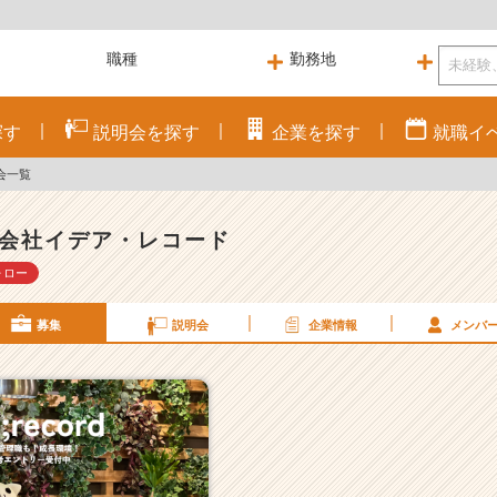
探す
説明会を
探す
企業を
探す
就職
イ
会一覧
会社イデア・レコード
ォロー
募集
説明会
企業情報
メンバ