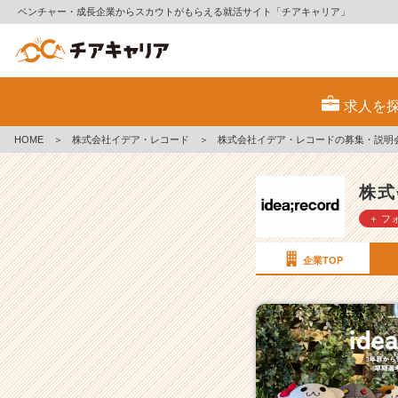
ベンチャー・成長企業からスカウトがもらえる就活サイト「チアキャリア」
株
式
求人を
会
社
HOME
＞
株式会社イデア・レコード
＞
株式会社イデア・レコードの募集・説明
イ
デ
ア・
株式
レ
＋ フ
コ
ー
ド
企業TOP
の
採
用/
求
人
一
覧