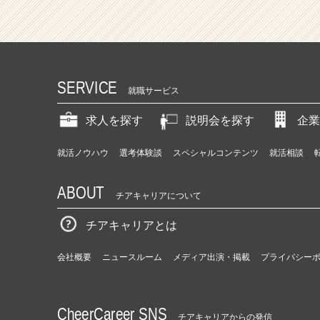
界
と
あ
な
た
の
SERVICE
就職サービス
大
き
求人を探す
説明会を探す
企業
な
チ
ャ
就活ノウハウ
選考体験談
スペシャルコンテンツ
就活相談
ン
ス
ABOUT
チアキャリアについて
に
な
チアキャリアとは
る。
|
ベ
会社概要
ニュースルーム
メディア出演・掲載
プライバシー
ン
チ
ャ
CheerCareer SNS
ー・
チアキャリアからの発信