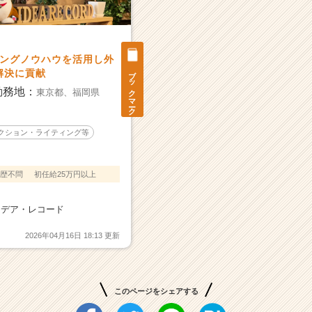
ィングノウハウを活用し外
ブックマーク
解決に貢献
勤務地：
東京都、
福岡県
レクション・ライティング等
歴不問
初任給25万円以上
イデア・レコード
2026年04月16日 18:13 更新
このページをシェアする