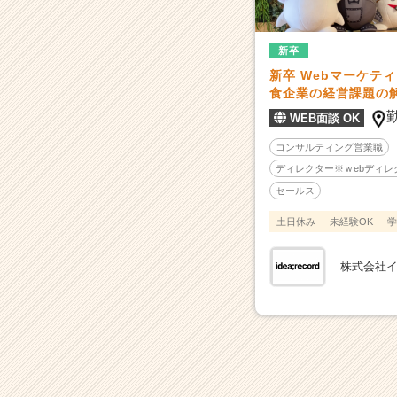
-
大
好
新卒
き
新卒 Webマーケテ
な
食企業の経営課題の
お
WEB面談 OK
店
の
コンサルティング営業職
経
ディレクター※ｗebディ
営
セールス
危
機
土日休み
未経験OK
学
を
救
株式会社
う
こ
と
が、
外
食
業