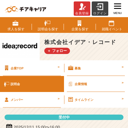
MENU
会員登録
ログイン
株
式
会
求人を
探す
説明会を
探す
企業を
探す
就職
イベント
社
イ
株式会社イデア・レコード
デ
＋ フォロー
ア・
レ
コ
>
>
企業TOP
募集
ー
ド
の
>
説明会
企業情報
説
明
>
>
会
メンバー
タイムライン
詳
細
受付中
|
ベ
2025/12/11 15:00〜16:00