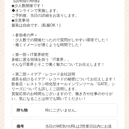
【説明会の特徴】
チ
◆少人数開催です！
◆オンラインで実施します。
ア
ご予約後、当日の詳細をお送りします。
キ
◆注意事項
ャ
服装は自由です。(私服OK！)
リ
＜参加者の声＞
ア
・少人数での開催だったので質問がしやすい環境でした！
（C
・働くイメージが湧くような時間でした！
h
e
＜第一部＞IT業界研究
多岐に渡る領域を担う「IT業界」。
e
そんなIT業界とそこで働く魅力についてお伝えします！
r
C
＜第二部＞イデア・レコード会社説明
a
成長を続けるイデア・レコードの秘密についてお伝えします！
飲食店・レストラン特化型オールインワンツール「GATE」シ
r
リーズについても詳しくご説明します。
e
質疑応答のお時間もございますので、働き方や仕事のやりが
e
い、気になることは何でも聞いてください！
r）
持ち物
特にございません。
備考
当日のWEBのURLは3営業日以内にお送