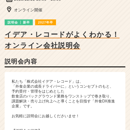
ン
チ
オンライン開催
ャ
ー・
説明会
新卒
2027年卒
成
長
イデア・レコードがよくわかる！
企
オンライン会社説明会
業
か
ら
説明会内容
ス
カ
ウ
ト
私たち「株式会社イデア・レコード」は、
「外食企業の成長ドライバーに」というコンセプトのもと、
が
予約受付・管理をはじめとした
届
飲食店のバックグラウンド業務をワンストップで巻き取り、
く
課題解決・売り上げ向上へと導くことを目指す「外食DX推進
就
企業」です。
活
お気軽に説明会にお越しくださいませ！
サ
イ
ト