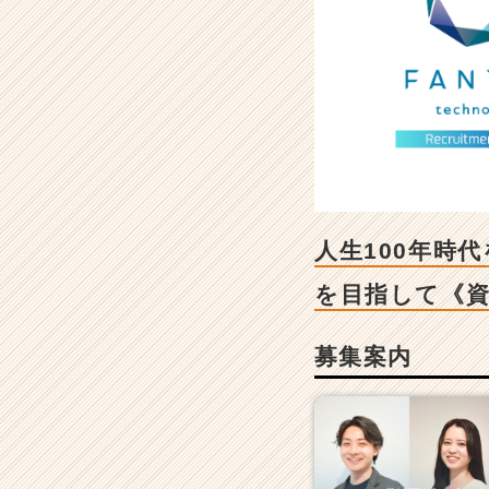
会
社
の
採
用/
求
人
-
人
生
1
人生100年時
0
0
を目指して《
年
時
募集案内
代
を
強
く
生
き