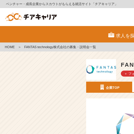
ベンチャー・成長企業からスカウトがもらえる就活サイト「チアキャリア」
F
A
求人を
N
T
HOME
＞
FANTAS technology株式会社の募集・説明会一覧
A
S
t
FAN
e
＋ フ
c
h
n
企業TOP
o
l
o
g
y
株
式