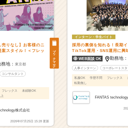
インターン・学生バイト
し売りなし】お客様のニ
採用の裏側を知れる！長期イ
ブックマーク
提案スタイル！＜フレッ
TikTok運用・SNS運用に
勤務地
WEB面談 OK
勤務地：
東京都
人事インターン
コーポレートスタ
コンサルタント
私服OK
学歴不問
フレックス
転勤無し
フレックス
未経験OK
以上
FANTAS technol
20
technology株式会社
2026年07月25日 15:28 更新