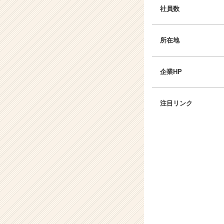
社員数
所在地
企業HP
注目リンク