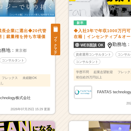
新卒
成長企業に選出◆20代管
◆入社3年で年収1000万円
ブックマーク
期｜裁量権を持ち市場価
在籍｜インセンティブ＆オー
勤務地
WEB面談 OK
勤務地：
東京都
資産運用コンサルタント
コンサル
コンサルタント
コンサルタント
学歴不問
起業志望歓迎
フレック
初任給25万円以上
フレックス
未経験OK
無し
FANTAS technol
technology株式会社
20
2026年07月25日 15:29 更新