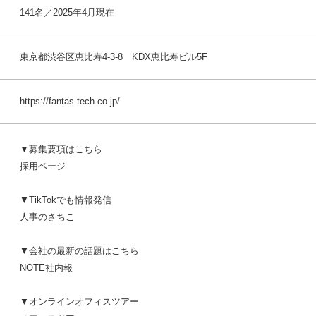
141名／2025年4月現在
東京都渋谷区恵比寿4-3-8 KDX恵比寿ビル5F
https://fantas-tech.co.jp/
▼募集要項はこちら
採用ページ
▼TikTokでも情報発信
人事のさちこ
▼会社の最新の話題はこちら
NOTE社内報
▼オンラインオフィスツアー