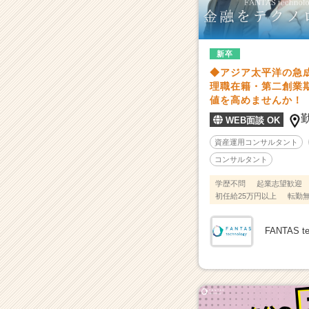
抜
く。
お
客
新卒
様
◆アジア太平洋の急
か
理職在籍・第二創業
ら
値を高めませんか！
フ
ァ
WEB面談 OK
ン
資産運用コンサルタント
に
コンサルタント
な
っ
学歴不問
起業志望歓迎
て
初任給25万円以上
転勤
い
た
FANTAS 
だ
く
企
業
を
目