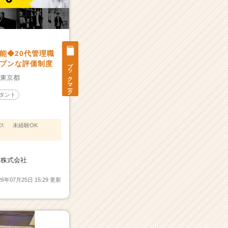
可能◆20代管理職
ブックマーク
プンな評価制度
：
東京都
タント
ス
未経験OK
ogy株式会社
26年07月25日 15:29 更新