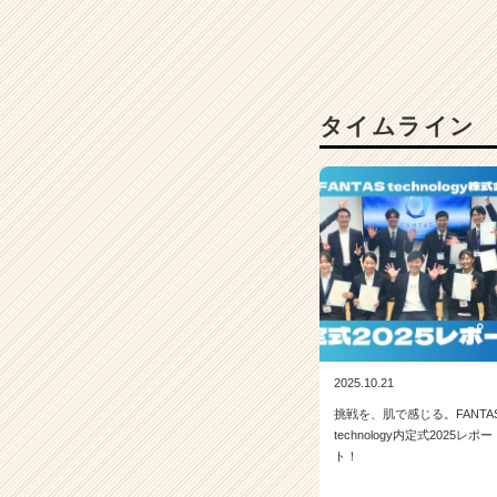
か
ら
ス
カ
ウ
タイムライン
ト
が
届
く
就
活
サ
イ
ト
チ
ア
キ
2025.10.21
ャ
挑戦を、肌で感じる。FANTA
リ
technology内定式2025レポー
ア
ト！
（C