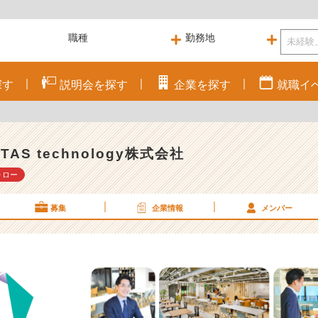
探す
説明会を
探す
企業を
探す
就職
イ
TAS technology株式会社
ォロー
募集
企業情報
メンバー