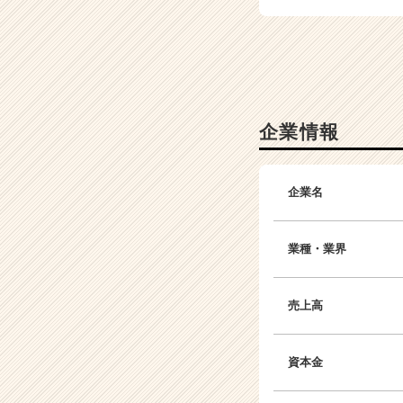
h
e
e
r
C
a
r
企業情報
e
e
r）
企業名
業種・業界
売上高
資本金