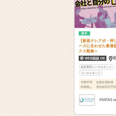
指
し
て
《資
産
運
新卒
用
【新規テレアポ・押
コ
ーズに合わせた最適
ン
クス勤務＞
サ
WEB面談 OK
ル》
|
資産運用コンサルタント
ベ
コンサルタント
ン
チ
学歴不問
起業志望歓迎
ャ
転勤無し
初任給25万円
ー・
成
FANTAS 
長
企
業