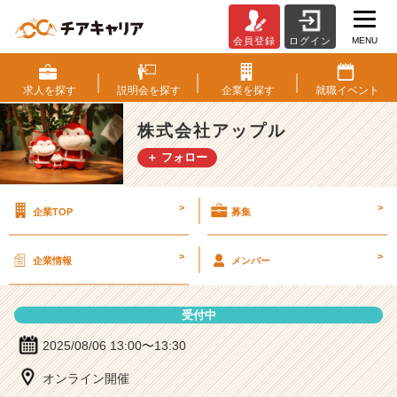
MENU
会員登録
ログイン
株
式
会
求人を
探す
説明会を
探す
企業を
探す
就職
イベント
社
ア
株式会社アップル
ッ
＋ フォロー
プ
ル
の
>
>
企業TOP
募集
説
明
会
>
>
企業情報
メンバー
詳
細
|
受付中
ベ
ン
2025/08/06 13:00〜13:30
チ
オンライン開催
ャ