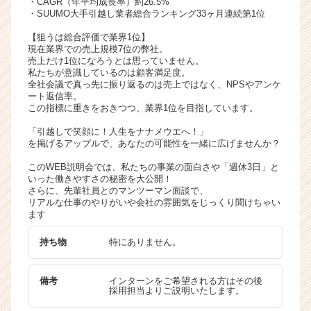
・CAGR（年平均成長率）約26.5%
ャ
・SUUMO大手引越し業者総合ランキング33ヶ月連続第1位
リ
【狙うは総合評価で業界1位】
ア
現在業界での売上規模7位の弊社。
（C
売上だけ1位になろうとは思っていません。
h
私たちが意識しているのは顧客満足度。
全社会議で真っ先に振り返るのは売上ではなく、NPSやアンケ
e
ート返信率。
e
この指標に重きをおきつつ、業界1位を目指しています。
r
C
「引越しで笑顔に！人生をナナメウエへ！」
を掲げるアップルで、あなたの可能性を一緒に広げませんか？
a
r
このWEB説明会では、私たちの事業の面白さや「週休3日」と
e
いった働きやすさの秘密を大公開！
e
さらに、先輩社員とのマンツーマン面談で、
リアルな仕事のやりがいや会社の雰囲気をじっくり聞けちゃい
r）
ます
持ち物
特にありません。
備考
インターンをご希望される方はその後
採用担当よりご説明いたします。