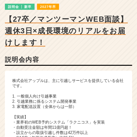
ー・
説明会
新卒
2027年卒
成
長
【27卒／マンツーマンWEB面談】
企
業
週休3日×成長環境のリアルをお届
か
ら
けします！
ス
カ
説明会内容
ウ
ト
が
届
株式会社アップルは、主に引越しサービスを提供している会社
く
です。
就
1. 一般個人向け引越事業
活
2. 引越業務に係るシステム開発事業
サ
3. 家電配送設置（全体からは一部）
イ
【実績】
ト
・業界初のWEB予約システム「ラクニコス」を実装
チ
・自動受注金額は年間11億円超！
ア
・設立からの取扱引越し件数は42万件以上
キ