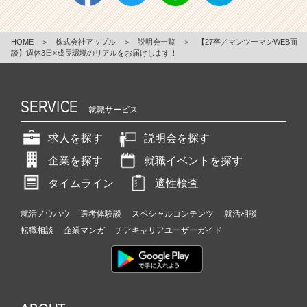
HOME
＞
株式会社アップル
＞
説明会一覧
＞
【27卒／マンツーマンWEB面
談】週休3日×成長環境のリアルをお届けします！
SERVICE
就職サービス
求人を探す
説明会を探す
企業を探す
就職イベントを探す
タイムライン
適性検査
就活ノウハウ
選考体験談
スペシャルコンテンツ
就活相談
転職相談
企業マンガ
チアキャリアユーザーガイド