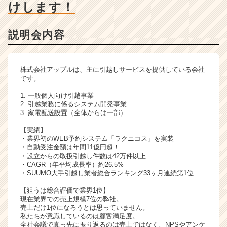
ー・
けします！
成
長
説明会内容
企
業
か
ら
株式会社アップルは、主に引越しサービスを提供している会社
ス
です。
カ
1. 一般個人向け引越事業
ウ
2. 引越業務に係るシステム開発事業
ト
3. 家電配送設置（全体からは一部）
が
届
【実績】
・業界初のWEB予約システム「ラクニコス」を実装
く
・自動受注金額は年間11億円超！
就
・設立からの取扱引越し件数は42万件以上
活
・CAGR（年平均成長率）約26.5%
サ
・SUUMO大手引越し業者総合ランキング33ヶ月連続第1位
イ
【狙うは総合評価で業界1位】
ト
現在業界での売上規模7位の弊社。
チ
売上だけ1位になろうとは思っていません。
ア
私たちが意識しているのは顧客満足度。
全社会議で真っ先に振り返るのは売上ではなく、NPSやアンケ
キ