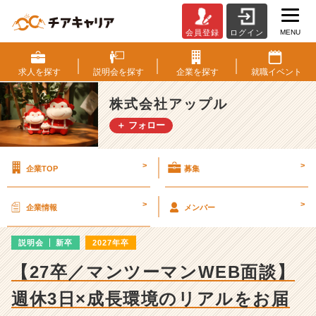
MENU
会員登録
ログイン
株
式
会
求人を
探す
説明会を
探す
企業を
探す
就職
イベント
社
ア
株式会社アップル
ッ
＋ フォロー
プ
ル
の
>
>
企業TOP
募集
説
明
会
>
>
企業情報
メンバー
詳
細
説明会
新卒
2027年卒
|
ベ
【27卒／マンツーマンWEB面談】
ン
チ
週休3日×成長環境のリアルをお届
ャ