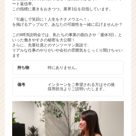
ート返信率。
ャ
この指標に重きをおきつつ、業界1位を目指しています。
リ
ア
「引越しで笑顔に！人生をナナメウエへ！」
を掲げるアップルで、あなたの可能性を一緒に広げませんか？
（C
h
このWEB説明会では、私たちの事業の面白さや「週休3日」と
e
いった働きやすさの秘密を大公開！
e
さらに、先輩社員とのマンツーマン面談で、
r
リアルな仕事のやりがいや会社の雰囲気をじっくり聞けちゃい
ます
C
a
持ち物
特にありません。
r
e
e
備考
インターンをご希望される方はその後
r）
採用担当よりご説明いたします。