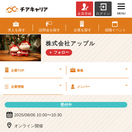
MENU
会員登録
ログイン
株
式
会
求人を
探す
説明会を
探す
企業を
探す
就職
イベント
社
ア
株式会社アップル
ッ
＋ フォロー
プ
ル
の
>
>
企業TOP
募集
説
明
会
>
>
企業情報
メンバー
詳
細
|
受付中
ベ
ン
2025/08/06 10:00〜10:30
チ
オンライン開催
ャ