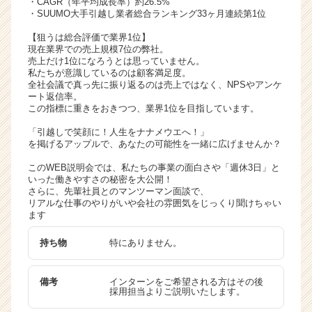
・CAGR（年平均成長率）約26.5%
ャ
・SUUMO大手引越し業者総合ランキング33ヶ月連続第1位
リ
【狙うは総合評価で業界1位】
ア
現在業界での売上規模7位の弊社。
（C
売上だけ1位になろうとは思っていません。
h
私たちが意識しているのは顧客満足度。
全社会議で真っ先に振り返るのは売上ではなく、NPSやアンケ
e
ート返信率。
e
この指標に重きをおきつつ、業界1位を目指しています。
r
C
「引越しで笑顔に！人生をナナメウエへ！」
を掲げるアップルで、あなたの可能性を一緒に広げませんか？
a
r
このWEB説明会では、私たちの事業の面白さや「週休3日」と
e
いった働きやすさの秘密を大公開！
e
さらに、先輩社員とのマンツーマン面談で、
リアルな仕事のやりがいや会社の雰囲気をじっくり聞けちゃい
r）
ます
持ち物
特にありません。
備考
インターンをご希望される方はその後
採用担当よりご説明いたします。