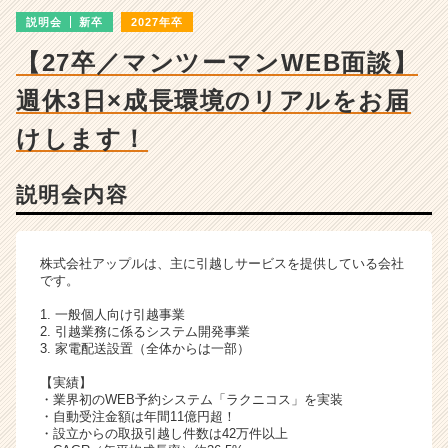
ー・
説明会
新卒
2027年卒
成
長
【27卒／マンツーマンWEB面談】
企
業
週休3日×成長環境のリアルをお届
か
ら
けします！
ス
カ
説明会内容
ウ
ト
が
届
株式会社アップルは、主に引越しサービスを提供している会社
く
です。
就
1. 一般個人向け引越事業
活
2. 引越業務に係るシステム開発事業
サ
3. 家電配送設置（全体からは一部）
イ
【実績】
ト
・業界初のWEB予約システム「ラクニコス」を実装
チ
・自動受注金額は年間11億円超！
ア
・設立からの取扱引越し件数は42万件以上
キ