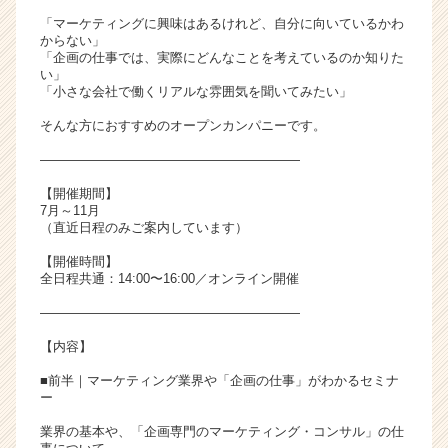
ア
「マーケティングに興味はあるけれど、自分に向いているかわ
キ
からない」
「企画の仕事では、実際にどんなことを考えているのか知りた
ャ
い」
リ
「小さな会社で働くリアルな雰囲気を聞いてみたい」
ア
（C
そんな方におすすめのオープンカンパニーです。
h
――――――――――――――――――――
e
e
【開催期間】
r
7月～11月
（直近日程のみご案内しています）
C
a
【開催時間】
r
全日程共通：14:00〜16:00／オンライン開催
e
――――――――――――――――――――
e
r）
【内容】
■前半｜マーケティング業界や「企画の仕事」がわかるセミナ
ー
業界の基本や、「企画専門のマーケティング・コンサル」の仕