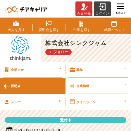
MENU
会員登録
ログイン
株
式
会
求人を
探す
説明会を
探す
企業を
探す
就職
イベント
社
シ
株式会社シンクジャム
ン
＋ フォロー
ク
ジ
ャ
>
>
企業TOP
募集
ム
の
説
>
説明会
企業情報
明
会
>
>
詳
メンバー
タイムライン
細
|
受付中
ベ
ン
2026/09/03 14:00〜16:00