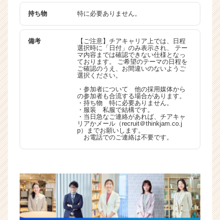
持ち物
特に必要ありません。
備考
【ご注意】チアキャリア上では、日程
選択時に「日付」のみ表示され、 テー
マ内容までは確認できない仕様となっ
ております。 ご希望のテーマの日程を
ご確認のうえ、お間違いのないようご
選択ください。
・参加者について 他の採用媒体から
の参加者も合流する場合があります。
・持ち物 特に必要ありません。
・服装 私服で結構です。
・当日急なご連絡があれば、チアキャ
リアかメール（recruit＠thinkjam.co.j
p）までお願いします。
お電話でのご連絡は不要です。