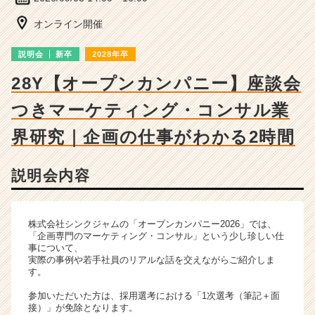
チ
ャ
オンライン開催
ー・
成
説明会
新卒
2028年卒
長
企
28Y【オープンカンパニー】座談会
業
つきマーケティング・コンサル業
か
ら
界研究｜企画の仕事がわかる2時間
ス
カ
ウ
説明会内容
ト
が
届
株式会社シンクジャムの「オープンカンパニー2026」では、
く
「企画専門のマーケティング・コンサル」という少し珍しい仕
就
事について、
活
実際の事例や若手社員のリアルな話を交えながらご紹介しま
サ
す。
イ
参加いただいた方は、採用選考における「1次選考（筆記＋面
ト
接）」が免除となります。
チ