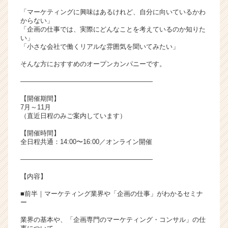
ア
「マーケティングに興味はあるけれど、自分に向いているかわ
キ
からない」
「企画の仕事では、実際にどんなことを考えているのか知りた
ャ
い」
リ
「小さな会社で働くリアルな雰囲気を聞いてみたい」
ア
（C
そんな方におすすめのオープンカンパニーです。
h
――――――――――――――――――――
e
e
【開催期間】
r
7月～11月
（直近日程のみご案内しています）
C
a
【開催時間】
r
全日程共通：14:00〜16:00／オンライン開催
e
――――――――――――――――――――
e
r）
【内容】
■前半｜マーケティング業界や「企画の仕事」がわかるセミナ
ー
業界の基本や、「企画専門のマーケティング・コンサル」の仕