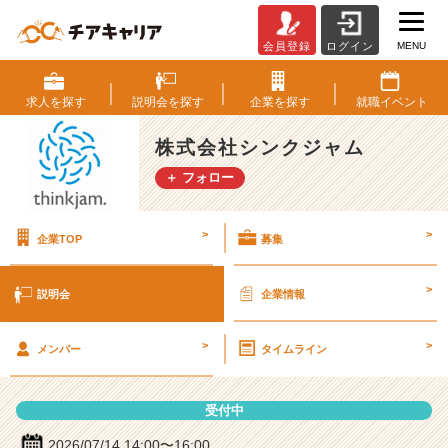
MENU
会員登録
ログイン
株
式
会
求人を
探す
説明会を
探す
企業を
探す
就職
イベント
社
シ
株式会社シンクジャム
ン
＋ フォロー
ク
ジ
ャ
>
>
企業TOP
募集
ム
の
説
>
説明会
企業情報
明
会
>
>
詳
メンバー
タイムライン
細
|
受付中
ベ
ン
2026/07/14 14:00〜16:00