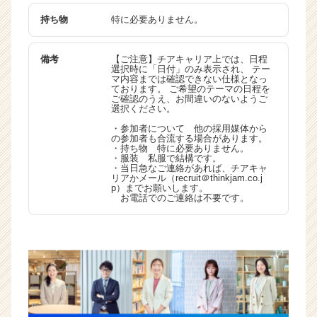
持ち物
特に必要ありません。
備考
【ご注意】チアキャリア上では、日程
選択時に「日付」のみ表示され、 テー
マ内容までは確認できない仕様となっ
ております。 ご希望のテーマの日程を
ご確認のうえ、お間違いのないようご
選択ください。
・参加者について 他の採用媒体から
の参加者も合流する場合があります。
・持ち物 特に必要ありません。
・服装 私服で結構です。
・当日急なご連絡があれば、チアキャ
リアかメール（recruit＠thinkjam.co.j
p）までお願いします。
お電話でのご連絡は不要です。