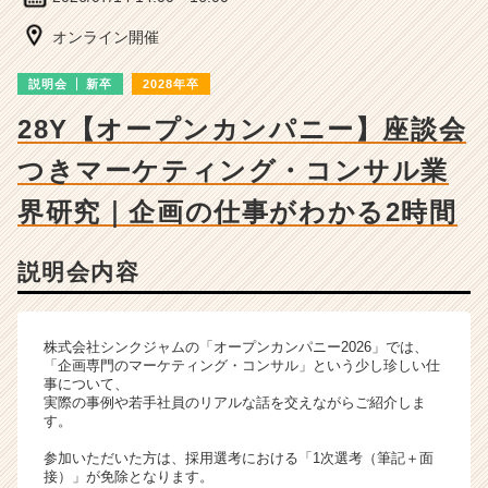
チ
ャ
オンライン開催
ー・
成
説明会
新卒
2028年卒
長
企
28Y【オープンカンパニー】座談会
業
つきマーケティング・コンサル業
か
ら
界研究｜企画の仕事がわかる2時間
ス
カ
ウ
説明会内容
ト
が
届
株式会社シンクジャムの「オープンカンパニー2026」では、
く
「企画専門のマーケティング・コンサル」という少し珍しい仕
就
事について、
活
実際の事例や若手社員のリアルな話を交えながらご紹介しま
サ
す。
イ
参加いただいた方は、採用選考における「1次選考（筆記＋面
ト
接）」が免除となります。
チ