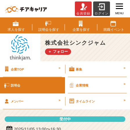
MENU
会員登録
ログイン
株
式
会
求人を
探す
説明会を
探す
企業を
探す
就職
イベント
社
シ
株式会社シンクジャム
ン
＋ フォロー
ク
ジ
ャ
>
>
企業TOP
募集
ム
の
説
>
説明会
企業情報
明
会
>
>
詳
メンバー
タイムライン
細
|
受付中
ベ
ン
2025/11/05 13:00〜16:30