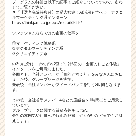
プログラムの詳細は以下の記事でご紹介していますので、あわ
ア
せてご覧ください。
キ
▼「【選考免除特典付】文系大歓迎！AI活用も学べる デジタ
ルマーケティング系インターン」
ャ
https://thinkjam.co.jp/topic/recruit/3084/
リ
ア
シンクジャムならではの企画の仕事を
（C
①マーケティング戦略系
h
②デジタルマーケティング系
e
③クリエイティブ系
e
r
の3つに分け、それぞれ2回ずつ計6回の「企画のしごと体験」
インターンをご用意しました。
C
各回とも、当社メンバーが「目的と考え方」をみなさんにお伝
a
えした後、グループワークを実施。
r
発表後、当社メンバーがフィードバックを行う2時間となりま
e
す。
e
その後、当社若手メンバー4名との座談会を1時間ほどご用意し
r）
ています。
グループワークに関する質疑応答をはじめ、
会社の雰囲気や仕事への取組み姿勢、やりがいなど何でもお答
えします。
――――――――――