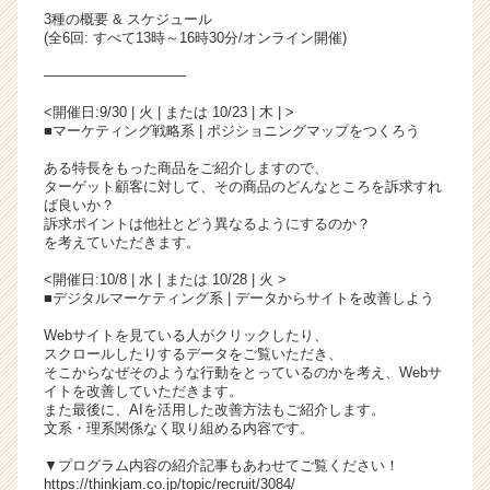
3種の概要 & スケジュール
(全6回: すべて13時～16時30分/オンライン開催)
――――――――――
<開催日:9/30 | 火 | または 10/23 | 木 | >
■マーケティング戦略系 | ポジショニングマップをつくろう
ある特長をもった商品をご紹介しますので、
ターゲット顧客に対して、その商品のどんなところを訴求すれ
ば良いか？
訴求ポイントは他社とどう異なるようにするのか？
を考えていただきます。
<開催日:10/8 | 水 | または 10/28 | 火 >
■デジタルマーケティング系 | データからサイトを改善しよう
Webサイトを見ている人がクリックしたり、
スクロールしたりするデータをご覧いただき、
そこからなぜそのような行動をとっているのかを考え、Webサ
イトを改善していただきます。
また最後に、AIを活用した改善方法もご紹介します。
文系・理系関係なく取り組める内容です。
▼プログラム内容の紹介記事もあわせてご覧ください！
https://thinkjam.co.jp/topic/recruit/3084/