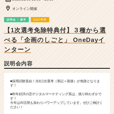
チ
ャ
オンライン開催
ー・
成
説明会
新卒
2027年卒
長
企
【1次選考免除特典付】３種から選
業
べる「企画のしごと」 OneDayイ
か
ら
ンターン
ス
カ
ウ
説明会内容
ト
が
届
■採用試験直結！当社1次選考（筆記＋面接）が免除となりま
く
す！
就
活
■昨年好評の②デジタルマーケティング系は、残り枠わずかで
サ
す！
今年はAI活用も加わりパワーアップしています。ぜひご検討く
イ
ださい！
ト
チ