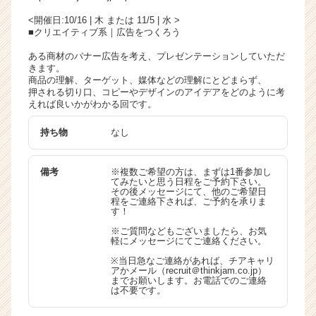
<開催日:10/16 | 木 または 11/5 | 水 >
■クリエイティブ系｜広告をつくろう
ある商材のバナー広告を考え、プレゼンテーションしていただ
きます。
商品の理解、ターゲット、媒体などの理解にとどまらず、
押される切り口、コピーやデザインのアイデアをどのように考
えれば良いかがわかる回です。
持ち物
なし
備考
※複数ご希望の方は、まずは1番参加し
てみたいと思う日程をご予約下さい。
その後メッセージにて、他のご希望日
程をご連絡下されば、ご予約を承りま
す！
※ご質問などもございましたら、お気
軽にメッセージにてご連絡ください。
※当日急なご連絡があれば、チアキャリ
アかメール（recruit＠thinkjam.co.jp）
までお願いします。お電話でのご連絡
は不要です。