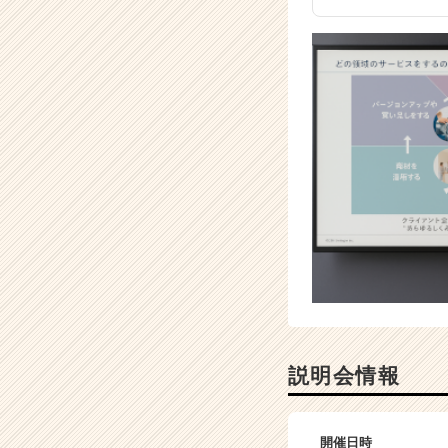
ト
チ
ア
キ
ャ
リ
ア
（C
h
e
e
r
C
a
r
e
e
r）
説明会情報
開催日時