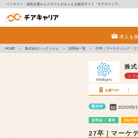
ベンチャー・成長企業からスカウトがもらえる就活サイト「チアキャリア」
株
式
求人を
会
社
HOME
＞
株式会社シンクジャム
＞
説明会一覧
＞
27卒｜マーケティング・コ
シ
ン
ク
株式
ジ
＋ フ
ャ
ム
の
企業TOP
説
明
受付中
2025/09/
会
詳
説明会
新卒
2027年
細
|
27卒｜マーケ
ベ