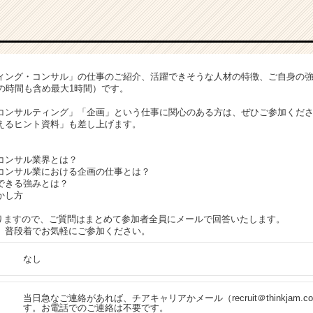
ィング・コンサル」の仕事のご紹介、活躍できそうな人材の特徴、ご自身の
の時間も含め最大1時間）です。
コンサルティング」「企画」という仕事に関心のある方は、ぜひご参加くだ
えるヒント資料」も差し上げます。
コンサル業界とは？
コンサル業における企画の仕事とは？
できる強みとは？
かし方
りますので、ご質問はまとめて参加者全員にメールで回答いたします。
。普段着でお気軽にご参加ください。
なし
当日急なご連絡があれば、チアキャリアかメール（recruit＠thinkjam.c
す。お電話でのご連絡は不要です。