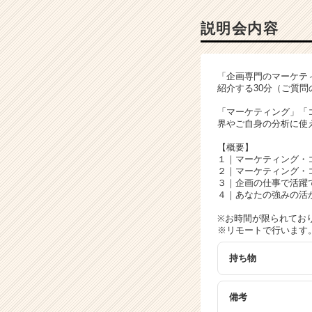
ン
チ
説明会内容
ャ
ー・
成
「企画専門のマーケテ
長
紹介する30分（ご質問
企
業
「マーケティング」「
界やご自身の分析に使
か
ら
【概要】
ス
１｜マーケティング・
カ
２｜マーケティング・
ウ
３｜企画の仕事で活躍
４｜あなたの強みの活
ト
が
※お時間が限られてお
届
※リモートで行います
く
就
持ち物
活
サ
備考
イ