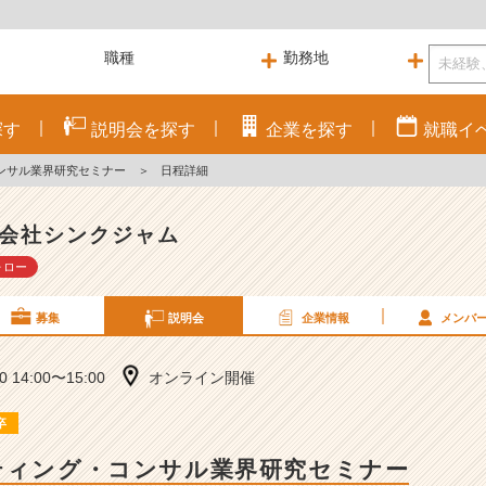
探す
説明会を
探す
企業を
探す
就職
イ
ンサル業界研究セミナー
＞
日程詳細
会社シンクジャム
ォロー
募集
説明会
企業情報
メンバ
10 14:00〜15:00
オンライン開催
卒
ティング・コンサル業界研究セミナー