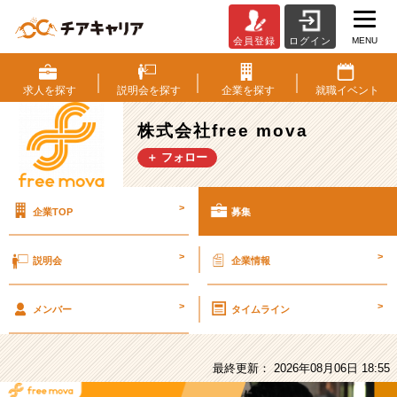
MENU
会員登録
ログイン
株
式
会
求人を
探す
説明会を
探す
企業を
探す
就職
イベント
社
free
株式会社free mova
mova
＋ フォロー
の
採
用/
>
企業TOP
募集
求
人
-
>
>
説明会
企業情報
【新
卒】
>
>
ベ
メンバー
タイムライン
ス
ト
ベ
最終更新： 2026年08月06日 18:55
ン