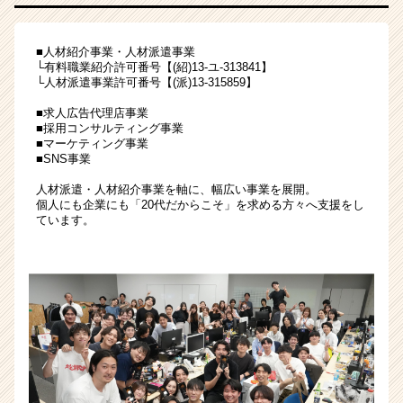
【
人
■人材紹介事業・人材派遣事業
材・
└有料職業紹介許可番号【(紹)13-ユ-313841】
広
└人材派遣事業許可番号【(派)13-315859】
告・
SNS
■求人広告代理店事業
■採用コンサルティング事業
】
■マーケティング事業
|
■SNS事業
ベ
ン
人材派遣・人材紹介事業を軸に、幅広い事業を展開。
個人にも企業にも「20代だからこそ」を求める方々へ支援をし
チ
ています。
ャ
ー・
成
長
企
業
か
ら
ス
カ