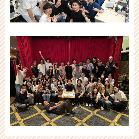
ウ
ト
が
届
く
就
活
サ
イ
ト
チ
ア
キ
ャ
リ
ア
（CheerCareer）