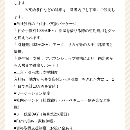
します。
※支給条件などの詳細は、選考内でも丁寧にご説明し
ます。
■自社独自の「住まい支援パッケージ」
└ 仲介手数料100%OFF： 部屋を借りる際の初期費用をグッ
と抑えられます。
└ 引越費用30%OFF： アーク、サカイ等の大手引越業者と
提携。
└ 物件探し支援： アパマンショップ提携により、内定後か
ら入居まで徹底サポート！
■上京・引っ越し支援制度
入社時、地方から各支店付近へお引越しをされた方には、1
年目で合計10万円を支給！
■ワーケーション制度
■社内イベント（社員旅行・バーベキュー・飲み会など多
数）
■ノー残業DAY（毎月第2水曜日）
■FamilyDay（家族休暇）
■資格取得支援制度（お祝い金あり）