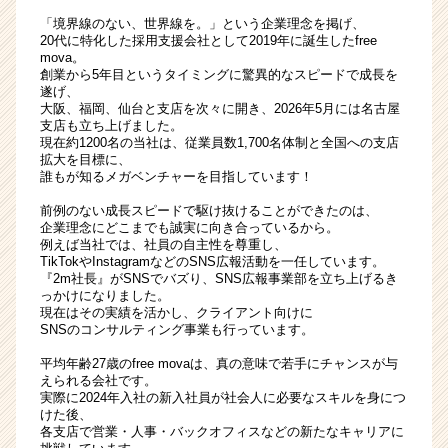
「境界線のない、世界線を。」という企業理念を掲げ、
20代に特化した採用支援会社として2019年に誕生したfree
mova。
創業から5年目というタイミングに驚異的なスピードで成長を
遂げ、
大阪、福岡、仙台と支店を次々に開き、2026年5月には名古屋
支店も立ち上げました。
現在約1200名の当社は、従業員数1,700名体制と全国への支店
拡大を目標に、
誰もが知るメガベンチャーを目指しています！
前例のない成長スピードで駆け抜けることができたのは、
企業理念にどこまでも誠実に向き合っているから。
例えば当社では、社員の自主性を尊重し、
TikTokやInstagramなどのSNS広報活動を一任しています。
『2m社長』がSNSでバズり、SNS広報事業部を立ち上げるき
っかけになりました。
現在はその実績を活かし、クライアント向けに
SNSのコンサルティング事業も行っています。
平均年齢27歳のfree movaは、真の意味で若手にチャンスが与
えられる会社です。
実際に2024年入社の新入社員が社会人に必要なスキルを身につ
けた後、
各支店で営業・人事・バックオフィスなどの新たなキャリアに