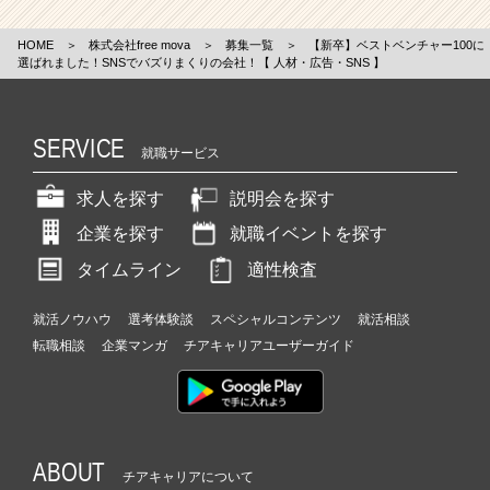
HOME
＞
株式会社free mova
＞
募集一覧
＞
【新卒】ベストベンチャー100に
選ばれました！SNSでバズりまくりの会社！【 人材・広告・SNS 】
SERVICE
就職サービス
求人を探す
説明会を探す
企業を探す
就職イベントを探す
タイムライン
適性検査
就活ノウハウ
選考体験談
スペシャルコンテンツ
就活相談
転職相談
企業マンガ
チアキャリアユーザーガイド
ABOUT
チアキャリアについて