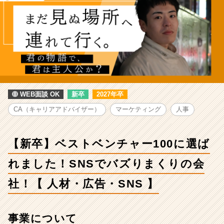
チ
ャ
ー
100
に
選
ば
れ
ま
WEB面談 OK
新卒
2027年卒
し
た！
CA（キャリアアドバイザー）
マーケティング
人事
SNS
で
バ
【新卒】ベストベンチャー100に選ば
ズ
り
れました！SNSでバズりまくりの会
ま
く
社！【 人材・広告・SNS 】
り
の
会
事業について
社！