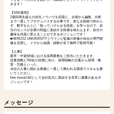
きます！
【SNS運用】
2億回再生超えの自社ノウハウを武器に、企画から編集、分析
まで一貫してプロデュースする仕事です。単なる投稿で終わら
ず、数字をもとに「狙ってバズらせる技術」を学べるので、自
分のセンスが企業の利益に直結する快感を味わえます。自分の
趣味を武器に変えることができるポジションです！
■HERO'ZZ UNIVERSITY | ヴァンビ監修の研修や自社の専門研
修を活用し、イチから知識・経験が全て無料で取得可能！
【人事】
新卒・中途領域における採用業務をご担当いただきます。
従業員数1,700名の目標に向け、採用戦略の立案から採用・教
育・労務といった、
当社の人事に関わる業務に一貫して携われる環境でスキルを磨
いてください。
free movaの顔として会社拡大に直結する非常に裁量のあるポ
ジションです！
メッセージ