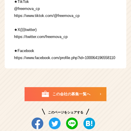
★TikTok
@freemova_cp
https://www.tiktok.com/@freemova_cp
★X(旧twitter)
https://twitter.com/freemova_cp
★Facebook
https://www.facebook.com/profile.php?id=100064196558110
この会社の募集一覧へ
このページをシェアする