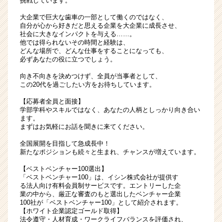
挑戦しています。
大企業で巨大な歯車の一部として働くのではなく、
自分が心から好きだと思える企業を大企業に成長させ、
社会に大きなインパクトを与える……。
他では得られないその時間と経験は、
どんな場所で、どんな仕事をすることになっても、
必ずあなたの役に立つでしょう。
向き不向きを決めつけず、全員が当事者として、
この20代を過ごしたい方をお待ちしています。
【応募者全員と面接】
学部学科やスキルではなく、あなたの人柄としっかり向き合い
ます。
まずはお気軽にお話を聞きに来てください。
全国展開を目指して急成長中！
新たなポジションも続々と生まれ、チャンスが増えています。
【ベストベンチャー100選出】
「ベストベンチャー100」は、イシン株式会社が提供す
る法人向け有料会員制サービスです。エントリーした企
業の中から、厳正な審査のもと選出したベンチャー企業
100社が「ベストベンチャー100」として紹介されます。
【ホワイト企業認定ゴールド取得】
法令遵守・人材育成・ワークライフバランスを評価され、