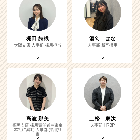
梶田 詩織
酒匂 はな
大阪支店 人事部 採用担当
人事部 新卒採用
高波 那美
上松 康汰
福岡支店 採用責任者⇒東京
人事部 HRBP
本社に異動 人事部 採用担
当