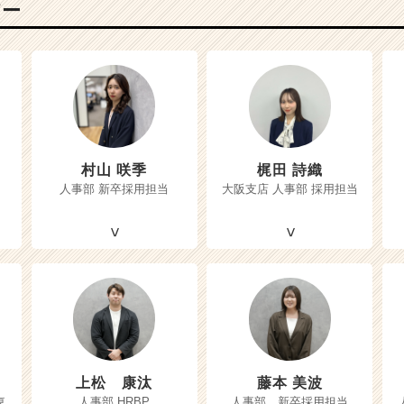
バー
村山 咲季
梶田 詩織
人事部 新卒採用担当
大阪支店 人事部 採用担当
上松 康汰
藤本 美波
東
人事部 HRBP
人事部 新卒採用担当