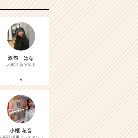
酒匂 はな
人事部 新卒採用
小櫃 花音
人事部 採用アシスタント