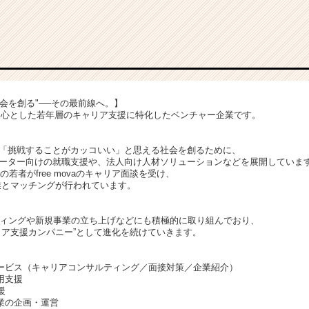
会を創る"──その最前線へ。】
20代を中心とした若年層のキャリア支援に特化したベンチャー企業です。
「挑戦することがカッコいい」と思える社会を創るために、
ーター向けの就職支援や、法人向け人材ソリューションなどを展開していま
上の若者がfree movaのキャリア面談を受け、
業とマッチングが行われています。
ティングや新規事業の立ち上げなどにも積極的に取り組んでおり、
リア支援カンパニー”として進化を続けていきます。
ービス（キャリアコンサルティング／面接対策／企業紹介）
用支援
援
業の企画・運営