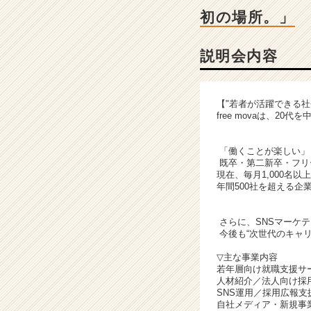
|
初の場所。」
ベ
ン
チ
説明会内容
ャ
ー・
成
【"若者が活躍できる社
長
free movaは、
企
業
「働くことが楽しい」
か
既卒・第二新卒・フリ
ら
現在、毎月1,000名以
ス
年間500社を超える企
カ
ウ
さらに、SNSマーケ
ト
今後も“次世代のキャ
が
届
▽主な事業内容
若年層向け就職支援サ
く
人材紹介／法人向け採
就
SNS運用／採用広報支
活
自社メディア・新規事