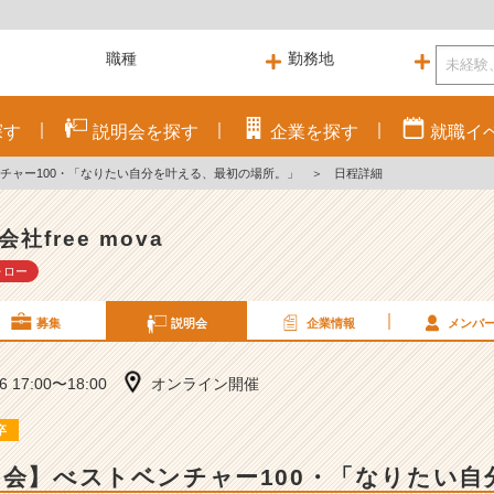
探す
説明会を
探す
企業を
探す
就職
イ
ンチャー100・「なりたい自分を叶える、最初の場所。」
＞
日程詳細
会社free mova
ォロー
募集
説明会
企業情報
メンバ
16 17:00〜18:00
オンライン開催
卒
明会】べストベンチャー100・「なりたい自