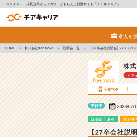
ベンチャー・成長企業からスカウトがもらえる就活サイト「チアキャリア」
株
式
求人を
会
社
HOME
＞
株式会社free mova
＞
説明会一覧
＞
【27卒会社説明会】べストベ
f
r
e
株式
e
＋ フ
m
o
v
企業TOP
a
の
受付中
2026/07/
説
明
説明会
新卒
2027年
会
詳
【27卒会社説
細