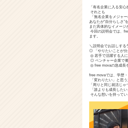
サ
イ
「有名企業に入る安心
それとも
ト
「無名企業をメジャー
チ
あなたが“自分らしさ”
ア
まだ具体的なイメージ
キ
今回の説明会では、fr
ます。
ャ
リ
＼説明会でお話しする
ア
◎ 「やりたいことが
（C
◎ 若手で活躍する人に
◎ ベンチャー企業で
h
◎ free movaの
e
e
free movaでは、
r
「変わりたい」と思う意
「周りと同じ就活じゃ
C
「誰よりも成長したい
a
そんな想いを持ってい
r
e
e
r）