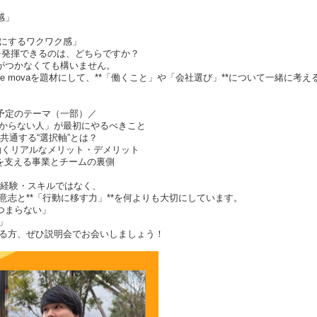
感」
にするワクワク感」
を発揮できるのは、どちらですか？
がつかなくても構いません。
ee movaを題材にして、**「働くこと」や「会社選び」**について一緒に考
予定のテーマ（一部）／
分からない人」が最初にやるべきこと
共通する“選択軸”とは？
働くリアルなメリット・デメリット
急成長を支える事業とチームの裏側
学歴・経験・スキルではなく、
志と**「行動に移す力」**を何よりも大切にしています。
つまらない」
」
る方、ぜひ説明会でお会いしましょう！