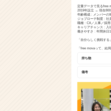
サ
イ
定量データで見るfree
2019年設立 → 現在8
ト
年齢構成 : メンバー
チ
ジョブローテ制度 : 
ア
職種 : CA／人事／
キ
キャリアチャンス : 
働きやすさ : 年間休
ャ
リ
「自分らしく挑戦する
ア
（C
「free movaって
h
e
持ち物
e
r
備考
C
a
r
e
e
r）