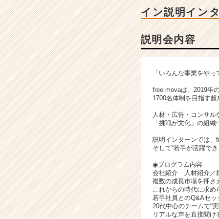
|
イン説明イン
ベ
ン
チ
説明会内容
ャ
ー・
成
「いろんな事業をやっ
長
企
free movaは、20
業
1700名体制を目指す
か
人材・広告・コンサル
ら
「挑戦が文化」の組織
ス
カ
説明インターンでは、f
そして“若手が活躍でき
ウ
ト
◉プログラム内容
が
会社紹介 人材紹介／
届
複数の成長市場を押さ
これからの時代に求め
く
若手社員とのQ&Aセッ
就
20代中心のチームで“
活
リアルな声を直接聞け