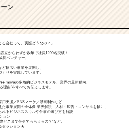
ターン
てる会社って、実際どうなの？」
19年の設立からわずか数年で社員1200名突破！
超成長ベンチャー。
など幅広い事業を展開し、
づくりを実践しています。
ree movaの多角的ビジネスモデル、業界の最新動向、
る理由”をすべてお伝えします。
採用支援／SNSマーケ／動画制作など、
えた事業展開の全体像 業界解説 人材・広告・コンサルを軸に、
られるビジネススキルや仕事の選び方を解説
ション
実際どこまで任せてもらえるの？”など、
るセッション★