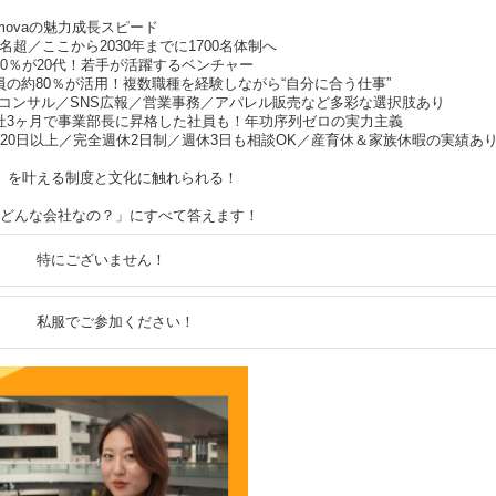
 movaの魅力成長スピード
00名超／ここから2030年までに1700名体制へ
の90％が20代！若手が活躍するベンチャー
社員の約80％が活用！複数職種を経験しながら“自分に合う仕事”
採用コンサル／SNS広報／営業事務／アパレル販売など多彩な選択肢あり
入社3ヶ月で事業部長に昇格した社員も！年功序列ゼロの実力主義
日120日以上／完全週休2日制／週休3日も相談OK／産育休＆家族休暇の実績あ
」を叶える制度と文化に触れられる！
、結局どんな会社なの？」にすべて答えます！
特にございません！
私服でご参加ください！