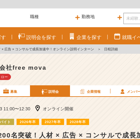
探す
説明会を
探す
企業を
探す
就職
イ
材 × 広告 × コンサルで成長加速中！オンライン説明インターン
＞
日程詳細
会社free mova
ォロー
募集
説明会
企業情報
メンバ
13 11:00〜12:30
オンライン開催
バイト
2026年卒
2027年卒
2028年卒
200名突破！人材 × 広告 × コンサルで成