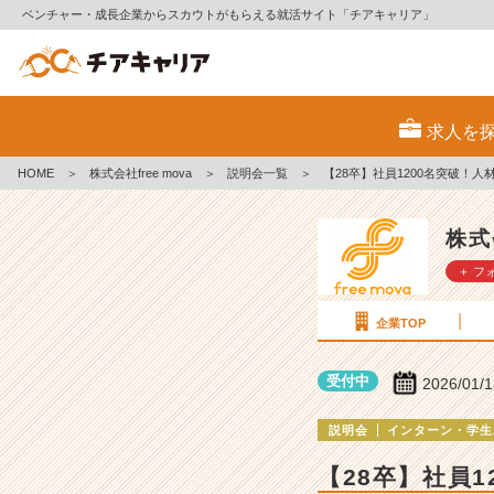
ベンチャー・成長企業からスカウトがもらえる就活サイト「チアキャリア」
株
式
求人を
会
社
HOME
＞
株式会社free mova
＞
説明会一覧
＞
【28卒】社員1200名突破！人
f
r
e
株式
e
＋ フ
m
o
v
企業TOP
a
の
受付中
2026/01/
説
明
説明会
インターン・学生
会
詳
【28卒】社員1
細