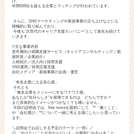
け、
ト
年間500社を超える企業とマッチングが行われています。
チ
ア
さらに、SNSマーケティングや新規事業の立ち上げなどにも
キ
積極的に取り組んでおり、
ャ
今後も“次世代のキャリア支援カンパニー”として進化を続けて
いきます。
リ
ア
▽主な事業内容
（C
若年層向け就職支援サービス（キャリアコンサルティング／面
h
接対策／企業紹介）
人材紹介／法人向け採用支援
e
SNS運用／採用広報支援
e
自社メディア・新規事業の企画・運営
r
C
「有名企業に入る安心感」
それとも
a
「無名企業をメジャーにするワクワク感」
r
あなたが“自分らしさ”を発揮できるのは、どちらですか？
e
まだ具体的なイメージがつかなくても構いません。
e
今回の説明会では、free movaを題材にして、**「働くこと」
r）
や「会社選び」**について一緒に考える場にしたいと思ってい
ます。
＼説明会でお話しする予定のテーマ（一部）／
◎ 「やりたいことが分からない人」が最初にやるべきこと