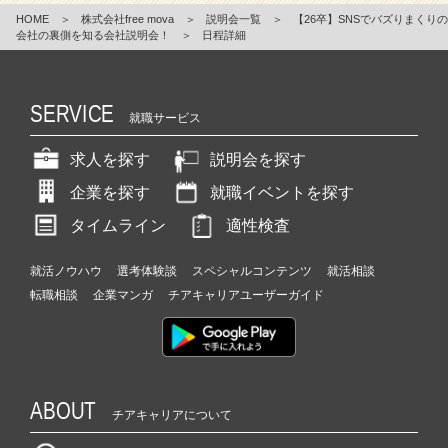
HOME
＞
株式会社free mova
＞
説明会一覧
＞
【26卒】SNSでバズりまくりの
会社の裏側を知る会社説明会！
＞
日程詳細
SERVICE
就職サービス
求人を探す
説明会を探す
企業を探す
就職イベントを探す
タイムライン
適性検査
就活ノウハウ
選考体験談
スペシャルコンテンツ
就活相談
転職相談
企業マンガ
チアキャリアユーザーガイド
ABOUT
チアキャリアについて