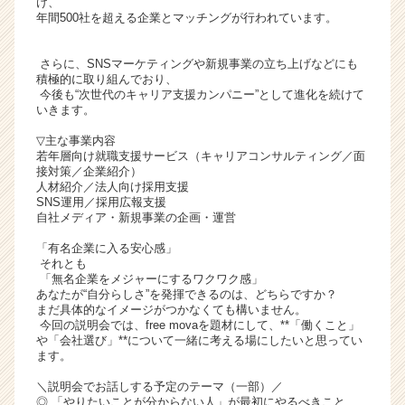
け、
ト
年間500社を超える企業とマッチングが行われています。
チ
ア
さらに、SNSマーケティングや新規事業の立ち上げなどにも
キ
積極的に取り組んでおり、
ャ
今後も“次世代のキャリア支援カンパニー”として進化を続けて
いきます。
リ
ア
▽主な事業内容
（C
若年層向け就職支援サービス（キャリアコンサルティング／面
h
接対策／企業紹介）
人材紹介／法人向け採用支援
e
SNS運用／採用広報支援
e
自社メディア・新規事業の企画・運営
r
C
「有名企業に入る安心感」
それとも
a
「無名企業をメジャーにするワクワク感」
r
あなたが“自分らしさ”を発揮できるのは、どちらですか？
e
まだ具体的なイメージがつかなくても構いません。
e
今回の説明会では、free movaを題材にして、**「働くこと」
r）
や「会社選び」**について一緒に考える場にしたいと思ってい
ます。
＼説明会でお話しする予定のテーマ（一部）／
◎ 「やりたいことが分からない人」が最初にやるべきこと