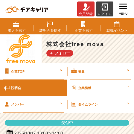
MENU
会員登録
ログイン
株
式
会
求人を
探す
説明会を
探す
企業を
探す
就職
イベント
社
f
株式会社free mova
r
＋ フォロー
e
e
m
>
>
企業TOP
募集
o
v
a
>
説明会
企業情報
の
説
>
>
明
メンバー
タイムライン
会
詳
受付中
細
|
2025/10/17 13:00〜14:00