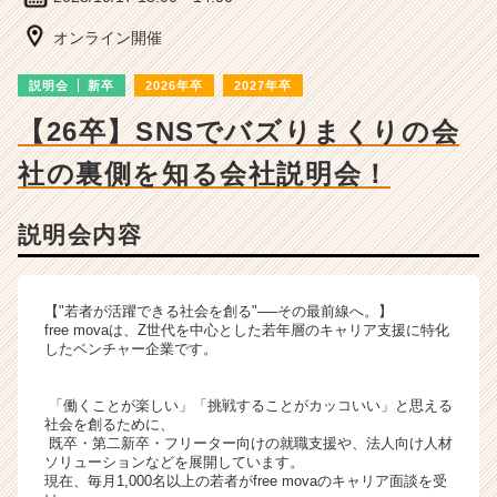
ベ
ン
オンライン開催
チ
ャ
説明会
新卒
2026年卒
2027年卒
ー・
成
【26卒】SNSでバズりまくりの会
長
社の裏側を知る会社説明会！
企
業
か
説明会内容
ら
ス
カ
ウ
【"若者が活躍できる社会を創る"──その最前線へ。】
free movaは、Z世代を中心とした若年層のキャリア支援に特化
ト
したベンチャー企業です。
が
届
く
「働くことが楽しい」「挑戦することがカッコいい」と思える
社会を創るために、
就
既卒・第二新卒・フリーター向けの就職支援や、法人向け人材
活
ソリューションなどを展開しています。
サ
現在、毎月1,000名以上の若者がfree movaのキャリア面談を受
イ