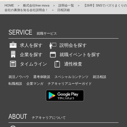
HOME
＞
株式会社free mova
＞
説明会一覧
＞
【26卒】SNSでバズりまくりの
会社の裏側を知る会社説明会！
＞
日程詳細
SERVICE
就職サービス
求人を探す
説明会を探す
企業を探す
就職イベントを探す
タイムライン
適性検査
就活ノウハウ
選考体験談
スペシャルコンテンツ
就活相談
転職相談
企業マンガ
チアキャリアユーザーガイド
ABOUT
チアキャリアについて