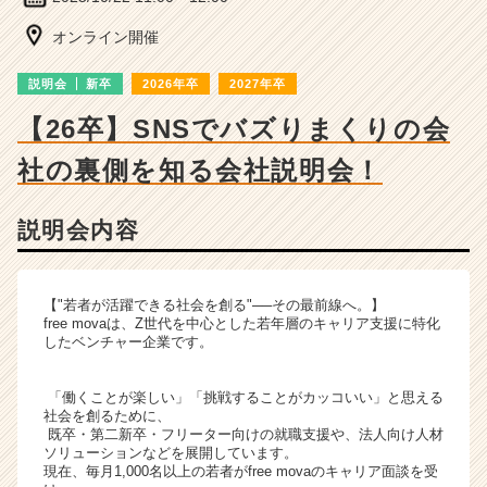
ベ
ン
オンライン開催
チ
ャ
説明会
新卒
2026年卒
2027年卒
ー・
成
【26卒】SNSでバズりまくりの会
長
社の裏側を知る会社説明会！
企
業
か
説明会内容
ら
ス
カ
ウ
【"若者が活躍できる社会を創る"──その最前線へ。】
free movaは、Z世代を中心とした若年層のキャリア支援に特化
ト
したベンチャー企業です。
が
届
く
「働くことが楽しい」「挑戦することがカッコいい」と思える
社会を創るために、
就
既卒・第二新卒・フリーター向けの就職支援や、法人向け人材
活
ソリューションなどを展開しています。
サ
現在、毎月1,000名以上の若者がfree movaのキャリア面談を受
イ