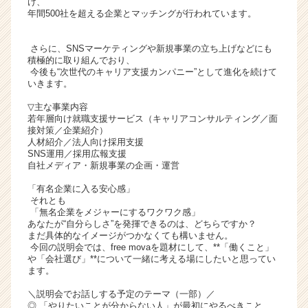
け、
ト
年間500社を超える企業とマッチングが行われています。
チ
ア
さらに、SNSマーケティングや新規事業の立ち上げなどにも
キ
積極的に取り組んでおり、
ャ
今後も“次世代のキャリア支援カンパニー”として進化を続けて
いきます。
リ
ア
▽主な事業内容
（C
若年層向け就職支援サービス（キャリアコンサルティング／面
h
接対策／企業紹介）
人材紹介／法人向け採用支援
e
SNS運用／採用広報支援
e
自社メディア・新規事業の企画・運営
r
C
「有名企業に入る安心感」
それとも
a
「無名企業をメジャーにするワクワク感」
r
あなたが“自分らしさ”を発揮できるのは、どちらですか？
e
まだ具体的なイメージがつかなくても構いません。
e
今回の説明会では、free movaを題材にして、**「働くこと」
r）
や「会社選び」**について一緒に考える場にしたいと思ってい
ます。
＼説明会でお話しする予定のテーマ（一部）／
◎ 「やりたいことが分からない人」が最初にやるべきこと