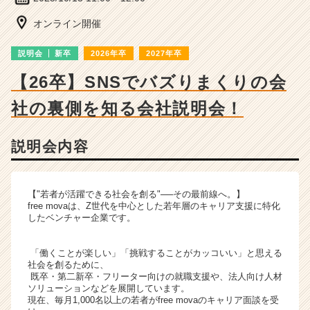
ベ
ン
オンライン開催
チ
ャ
説明会
新卒
2026年卒
2027年卒
ー・
成
【26卒】SNSでバズりまくりの会
長
社の裏側を知る会社説明会！
企
業
か
説明会内容
ら
ス
カ
ウ
【"若者が活躍できる社会を創る"──その最前線へ。】
free movaは、Z世代を中心とした若年層のキャリア支援に特化
ト
したベンチャー企業です。
が
届
く
「働くことが楽しい」「挑戦することがカッコいい」と思える
社会を創るために、
就
既卒・第二新卒・フリーター向けの就職支援や、法人向け人材
活
ソリューションなどを展開しています。
サ
現在、毎月1,000名以上の若者がfree movaのキャリア面談を受
イ