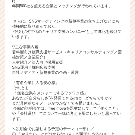
け、
ト
年間500社を超える企業とマッチングが行われています。
チ
ア
さらに、SNSマーケティングや新規事業の立ち上げなどにも
キ
積極的に取り組んでおり、
ャ
今後も“次世代のキャリア支援カンパニー”として進化を続けて
いきます。
リ
ア
▽主な事業内容
（C
若年層向け就職支援サービス（キャリアコンサルティング／面
h
接対策／企業紹介）
人材紹介／法人向け採用支援
e
SNS運用／採用広報支援
e
自社メディア・新規事業の企画・運営
r
C
「有名企業に入る安心感」
それとも
a
「無名企業をメジャーにするワクワク感」
r
あなたが“自分らしさ”を発揮できるのは、どちらですか？
e
まだ具体的なイメージがつかなくても構いません。
e
今回の説明会では、free movaを題材にして、**「働くこと」
r）
や「会社選び」**について一緒に考える場にしたいと思ってい
ます。
＼説明会でお話しする予定のテーマ（一部）／
◎ 「やりたいことが分からない人」が最初にやるべきこと