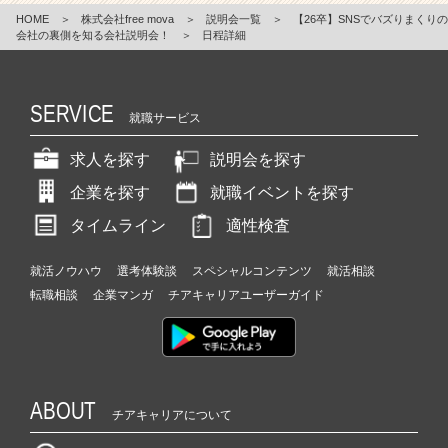
HOME
＞
株式会社free mova
＞
説明会一覧
＞
【26卒】SNSでバズりまくりの
会社の裏側を知る会社説明会！
＞
日程詳細
SERVICE
就職サービス
求人を探す
説明会を探す
企業を探す
就職イベントを探す
タイムライン
適性検査
就活ノウハウ
選考体験談
スペシャルコンテンツ
就活相談
転職相談
企業マンガ
チアキャリアユーザーガイド
ABOUT
チアキャリアについて