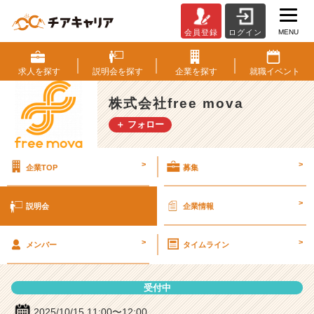
MENU
会員登録
ログイン
株
式
会
求人を
探す
説明会を
探す
企業を
探す
就職
イベント
社
f
株式会社free mova
r
＋ フォロー
e
e
m
>
>
企業TOP
募集
o
v
a
>
説明会
企業情報
の
説
>
>
明
メンバー
タイムライン
会
詳
受付中
細
|
2025/10/15 11:00〜12:00