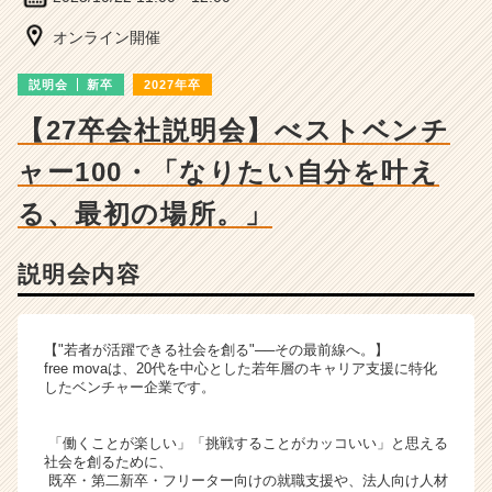
ベ
ン
オンライン開催
チ
ャ
説明会
新卒
2027年卒
ー・
成
【27卒会社説明会】べストベンチ
長
ャー100・「なりたい自分を叶え
企
業
る、最初の場所。」
か
ら
ス
説明会内容
カ
ウ
ト
【"若者が活躍できる社会を創る"──その最前線へ。】
が
free movaは、20代を中心とした若年層のキャリア支援に特化
届
したベンチャー企業です。
く
就
「働くことが楽しい」「挑戦することがカッコいい」と思える
活
社会を創るために、
サ
既卒・第二新卒・フリーター向けの就職支援や、法人向け人材
イ