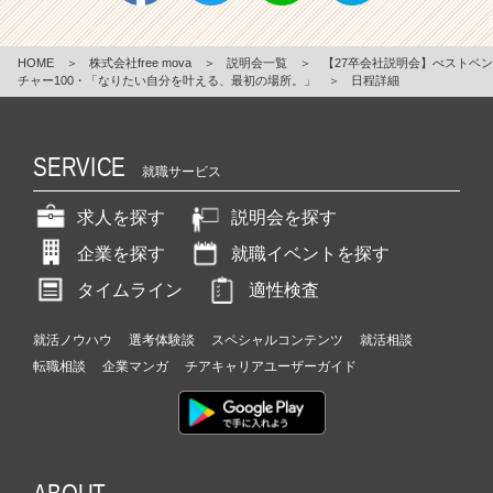
HOME
＞
株式会社free mova
＞
説明会一覧
＞
【27卒会社説明会】べストベン
チャー100・「なりたい自分を叶える、最初の場所。」
＞
日程詳細
SERVICE
就職サービス
求人を探す
説明会を探す
企業を探す
就職イベントを探す
タイムライン
適性検査
就活ノウハウ
選考体験談
スペシャルコンテンツ
就活相談
転職相談
企業マンガ
チアキャリアユーザーガイド