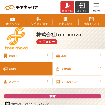
MENU
会員登録
ログイン
株
式
会
求人を
探す
説明会を
探す
企業を
探す
就職
イベント
社
f
株式会社free mova
r
＋ フォロー
e
e
m
>
>
企業TOP
募集
o
v
a
>
説明会
企業情報
の
説
>
>
明
メンバー
タイムライン
会
詳
満席
細
|
2025/10/22 11:00〜12:00