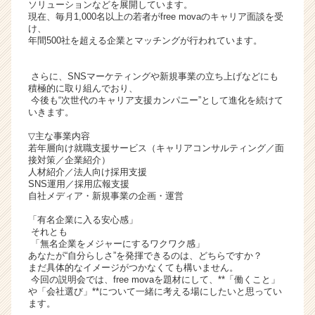
ソリューションなどを展開しています。
ト
現在、毎月1,000名以上の若者がfree movaのキャリア面談を受
チ
け、
年間500社を超える企業とマッチングが行われています。
ア
キ
ャ
さらに、SNSマーケティングや新規事業の立ち上げなどにも
リ
積極的に取り組んでおり、
今後も“次世代のキャリア支援カンパニー”として進化を続けて
ア
いきます。
（C
h
▽主な事業内容
e
若年層向け就職支援サービス（キャリアコンサルティング／面
接対策／企業紹介）
e
人材紹介／法人向け採用支援
r
SNS運用／採用広報支援
C
自社メディア・新規事業の企画・運営
a
「有名企業に入る安心感」
r
それとも
e
「無名企業をメジャーにするワクワク感」
e
あなたが“自分らしさ”を発揮できるのは、どちらですか？
r）
まだ具体的なイメージがつかなくても構いません。
今回の説明会では、free movaを題材にして、**「働くこと」
や「会社選び」**について一緒に考える場にしたいと思ってい
ます。