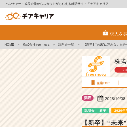
ベンチャー・成長企業からスカウトがもらえる就活サイト「チアキャリア」
株
式
求人を
会
社
HOME
＞
株式会社free mova
＞
説明会一覧
＞
【新卒】“未来”に迷わない自
f
r
e
株式
e
＋ フ
m
o
v
企業TOP
a
の
満席
2025/10/08
説
明
説明会
新卒
2026年
会
詳
【新卒】“未来
細