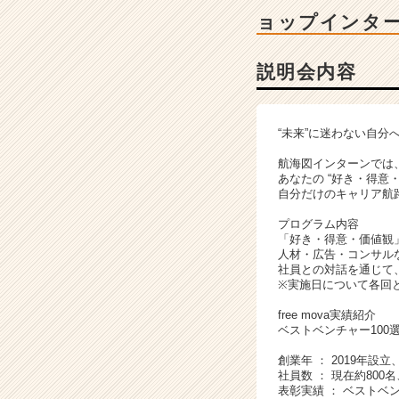
|
ョップインタ
ベ
ン
チ
説明会内容
ャ
ー・
成
“未来”に迷わない自分
長
企
航海図インターンでは
業
あなたの “好き・得意
自分だけのキャリア航
か
ら
プログラム内容
ス
「好き・得意・価値観
カ
人材・広告・コンサル
社員との対話を通じて
ウ
※実施日について各回
ト
が
free mova実績紹介
届
ベストベンチャー100
く
創業年 ： 2019年設
就
社員数 ： 現在約800名
活
表彰実績 ： ベストベン