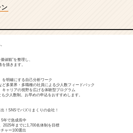
ーン
へ。
、
・価値観”を整理し、
路を描きます。
」を明確にする自己分析ワーク
など多業界・多職種の社員による少人数フィードバック
、キャリアの視野を広げる体験型プログラム
とも少人数制。お早めの申込をおすすめします。
選出！SNSでバズりまくりの会社！
立、5年で急成長中
、2025年までに1,700名体制を目標
チャー100選出