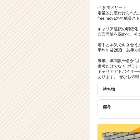
サ
イ
✅ 参加メリット
定量的に裏付けられた
ト
free movaの急
チ
ア
キャリア選択の明確化
キ
自己理解を深めて、社
ャ
若手と本気で向き合う
リ
平均年齢28歳、若手が
ア
（C
毎年、年間数千名から
選考だけでなく ボラ
h
キャリアアドバイザー
e
あります。 ぜひお気軽
e
r
持ち物
C
a
r
備考
e
e
r）