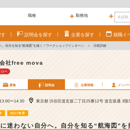
探す
説明会を
探す
企業を
探す
就職
イ
分へ。自分を知る“航海図”を描く！ワークショップインターン
＞
日程詳細
会社free mova
ォロー
募集
説明会
企業情報
メンバ
 13:00〜14:30
東京都 渋谷区道玄坂二丁目25番12号 道玄坂通 3階3
卒
2027年卒
”に迷わない自分へ。自分を知る“航海図”