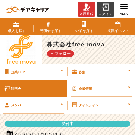
MENU
会員登録
ログイン
株
式
会
求人を
探す
説明会を
探す
企業を
探す
就職
イベント
社
f
株式会社free mova
r
＋ フォロー
e
e
m
>
>
企業TOP
募集
o
v
a
>
説明会
企業情報
の
説
>
>
明
メンバー
タイムライン
会
詳
受付中
細
|
2025/10/15 13:00〜14:30