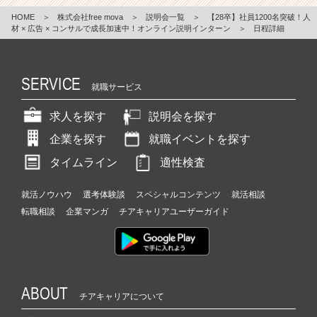
HOME
＞
株式会社free mova
＞
説明会一覧
＞
【28卒】社員1200名突破！人
材 × 広告 × コンサルで成長加速中！オンライン説明インターン
＞
日程詳細
SERVICE
就職サービス
求人を探す
説明会を探す
企業を探す
就職イベントを探す
タイムライン
適性検査
就活ノウハウ
選考体験談
スペシャルコンテンツ
就活相談
転職相談
企業マンガ
チアキャリアユーザーガイド
ABOUT
チアキャリアについて