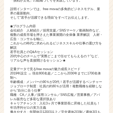
「挑戦が文化」の組織づくりを実践しています。
ト
説明インターンでは、free movaの多角的ビジネスモデル、業
チ
界の最新動向、
ア
そして“若手が活躍できる理由”をすべてお伝えします。
キ
ャ
◉プログラム内容
会社紹介 人材紹介／採用支援／SNSマーケ／動画制作など、
リ
複数の成長市場を押さえた事業展開の全体像 業界解説 人材・
ア
広告・コンサルを軸に、
（C
これからの時代に求められるビジネススキルや仕事の選び方を
h
解説
若手社員とのQ&Aセッション
e
20代中心のチームで“実際どこまで任せてもらえるの？”など、
e
リアルな声を直接聞けるセッション★
r
C
定量データで見るfree movaの魅力成長スピード
2019年設立 → 現在800名超／ここから2030年までに1700名体
a
制へ
r
年齢構成 : メンバーの90％が20代！若手が活躍するベンチャー
e
ジョブローテ制度 : 社員の約80％が活用！複数職種を経験しな
e
がら“自分に合う仕事”
職種 : CA／人事／採用コンサル／SNS広報／営業事務／アパ
r）
レル販売など多彩な選択肢あり
キャリアチャンス : 入社3ヶ月で事業部長に昇格した社員も！
年功序列ゼロの実力主義
働きやすさ : 年間休日120日以上／完全週休2日制／週休3日も