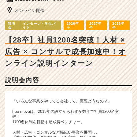
ベ
ン
オンライン開催
チ
ャ
説明
インターン・学生バ
2026年
2027年
2028年
ー・
会
イト
卒
卒
卒
成
【28卒】社員1200名突破！人材 ×
長
企
広告 × コンサルで成長加速中！オ
業
か
ンライン説明インターン
ら
ス
カ
説明会内容
ウ
ト
が
「いろんな事業をやってる会社って、実際どうなの？」
届
く
free movaは、2019年の設立からわずか数年で社員1200名突
破！
就
1700名体制を目指す超成長ベンチャー。
活
サ
人材・広告・コンサルなど幅広い事業を展開し、
イ