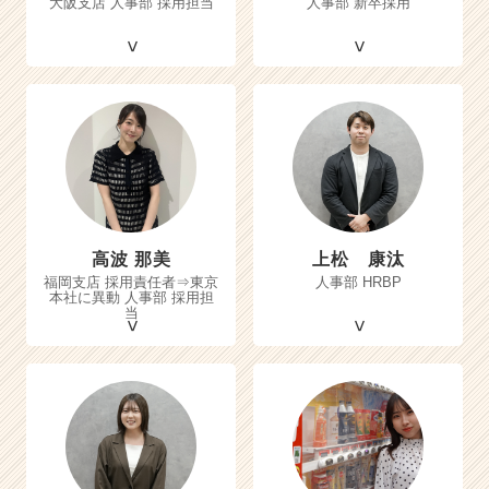
大阪支店 人事部 採用担当
人事部 新卒採用
高波 那美
上松 康汰
福岡支店 採用責任者⇒東京
人事部 HRBP
本社に異動 人事部 採用担
当