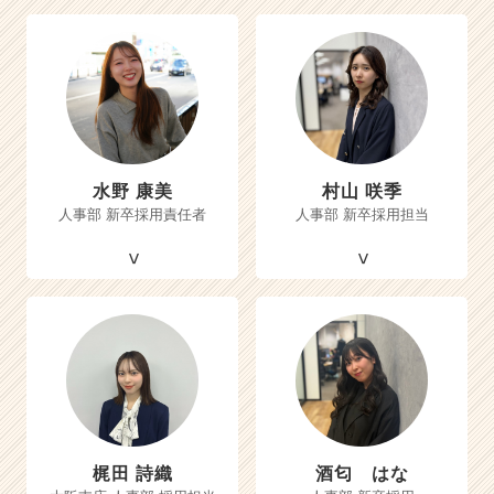
水野 康美
村山 咲季
人事部 新卒採用責任者
人事部 新卒採用担当
梶田 詩織
酒匂 はな