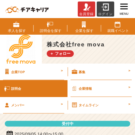
MENU
会員登録
ログイン
株
式
会
求人を
探す
説明会を
探す
企業を
探す
就職
イベント
社
f
株式会社free mova
r
＋ フォロー
e
e
m
>
>
企業TOP
募集
o
v
a
>
説明会
企業情報
の
説
>
>
明
メンバー
タイムライン
会
詳
受付中
細
|
2025/09/05 14:00〜15:00