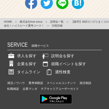
HOME
＞
株式会社free mova
＞
説明会一覧
＞
【新卒】SNSでバズりまくりの
会社！ハイスピード選考コース！
＞
日程詳細
SERVICE
就職サービス
求人を探す
説明会を探す
企業を探す
就職イベントを探す
タイムライン
適性検査
就活ノウハウ
選考体験談
スペシャルコンテンツ
就活相談
転職相談
企業マンガ
チアキャリアユーザーガイド