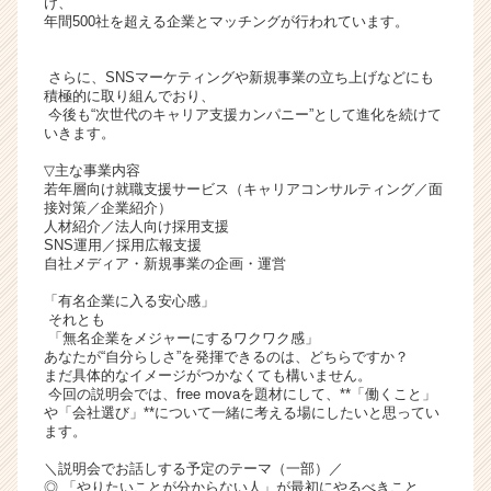
け、
ト
年間500社を超える企業とマッチングが行われています。
チ
ア
さらに、SNSマーケティングや新規事業の立ち上げなどにも
キ
積極的に取り組んでおり、
ャ
今後も“次世代のキャリア支援カンパニー”として進化を続けて
いきます。
リ
ア
▽主な事業内容
（C
若年層向け就職支援サービス（キャリアコンサルティング／面
h
接対策／企業紹介）
人材紹介／法人向け採用支援
e
SNS運用／採用広報支援
e
自社メディア・新規事業の企画・運営
r
C
「有名企業に入る安心感」
それとも
a
「無名企業をメジャーにするワクワク感」
r
あなたが“自分らしさ”を発揮できるのは、どちらですか？
e
まだ具体的なイメージがつかなくても構いません。
e
今回の説明会では、free movaを題材にして、**「働くこと」
r）
や「会社選び」**について一緒に考える場にしたいと思ってい
ます。
＼説明会でお話しする予定のテーマ（一部）／
◎ 「やりたいことが分からない人」が最初にやるべきこと