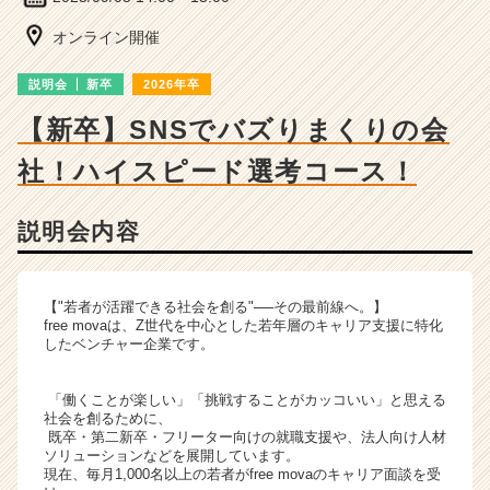
ベ
ン
オンライン開催
チ
ャ
説明会
新卒
2026年卒
ー・
成
【新卒】SNSでバズりまくりの会
長
社！ハイスピード選考コース！
企
業
か
説明会内容
ら
ス
カ
ウ
【"若者が活躍できる社会を創る"──その最前線へ。】
free movaは、Z世代を中心とした若年層のキャリア支援に特化
ト
したベンチャー企業です。
が
届
く
「働くことが楽しい」「挑戦することがカッコいい」と思える
社会を創るために、
就
既卒・第二新卒・フリーター向けの就職支援や、法人向け人材
活
ソリューションなどを展開しています。
サ
現在、毎月1,000名以上の若者がfree movaのキャリア面談を受
イ