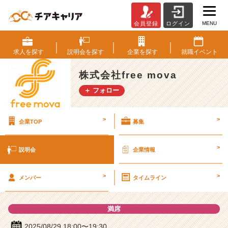
MENU
会員登録
ログイン
株
式
会
求人を
探す
説明会を
探す
企業を
探す
就職
イベント
社
f
株式会社free mova
r
＋ フォロー
e
e
m
>
>
企業TOP
募集
o
v
a
>
説明会
企業情報
の
説
>
>
明
メンバー
タイムライン
会
詳
満席
細
|
2025/08/29 18:00〜19:30