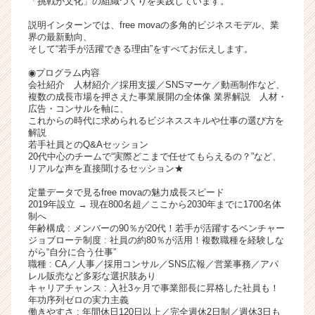
「挑戦が文化」の組織づくりを実践しています。
ト
説明インターンでは、free movaの多角的ビジネスモデル、業
チ
界の最新動向、
ア
そして“若手が活躍できる理由”をすべてお伝えします。
キ
ャ
◉プログラム内容
会社紹介 人材紹介／採用支援／SNSマーケ／動画制作など、
リ
複数の成長市場を押さえた事業展開の全体像 業界解説 人材・
ア
広告・コンサルを軸に、
（C
これからの時代に求められるビジネススキルや仕事の選び方を
h
解説
若手社員とのQ&Aセッション
e
20代中心のチームで“実際どこまで任せてもらえるの？”など、
e
リアルな声を直接聞けるセッション★
r
C
定量データで見るfree movaの魅力成長スピード
2019年設立 → 現在800名超／ここから2030年までに1700名体
a
制へ
r
年齢構成 : メンバーの90％が20代！若手が活躍するベンチャー
e
ジョブローテ制度 : 社員の約80％が活用！複数職種を経験しな
e
がら“自分に合う仕事”
職種 : CA／人事／採用コンサル／SNS広報／営業事務／アパ
r）
レル販売など多彩な選択肢あり
キャリアチャンス : 入社3ヶ月で事業部長に昇格した社員も！
年功序列ゼロの実力主義
働きやすさ : 年間休日120日以上／完全週休2日制／週休3日も