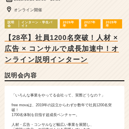
ベ
ン
オンライン開催
チ
ャ
説明
インターン・学生バ
2026年
2027年
2028年
ー・
会
イト
卒
卒
卒
成
【28卒】社員1200名突破！人材 ×
長
企
広告 × コンサルで成長加速中！オ
業
か
ンライン説明インターン
ら
ス
カ
説明会内容
ウ
ト
が
「いろんな事業をやってる会社って、実際どうなの？」
届
く
free movaは、2019年の設立からわずか数年で社員1200名突
破！
就
1700名体制を目指す超成長ベンチャー。
活
サ
人材・広告・コンサルなど幅広い事業を展開し、
イ