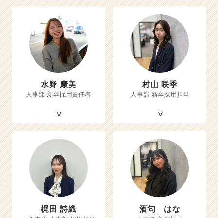
水野 康美
村山 咲季
人事部 新卒採用責任者
人事部 新卒採用担当
梶田 詩織
酒匂 はな