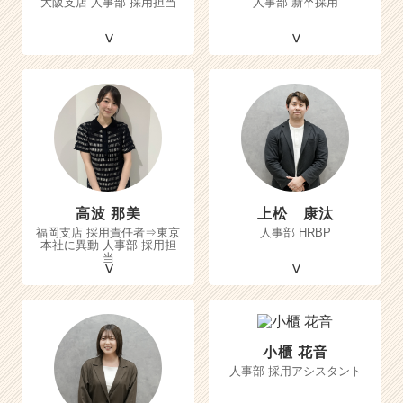
大阪支店 人事部 採用担当
人事部 新卒採用
高波 那美
上松 康汰
福岡支店 採用責任者⇒東京
人事部 HRBP
本社に異動 人事部 採用担
当
小櫃 花音
人事部 採用アシスタント