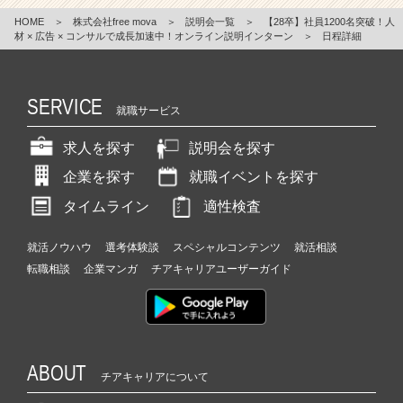
HOME
＞
株式会社free mova
＞
説明会一覧
＞
【28卒】社員1200名突破！人
材 × 広告 × コンサルで成長加速中！オンライン説明インターン
＞
日程詳細
SERVICE
就職サービス
求人を探す
説明会を探す
企業を探す
就職イベントを探す
タイムライン
適性検査
就活ノウハウ
選考体験談
スペシャルコンテンツ
就活相談
転職相談
企業マンガ
チアキャリアユーザーガイド
ABOUT
チアキャリアについて