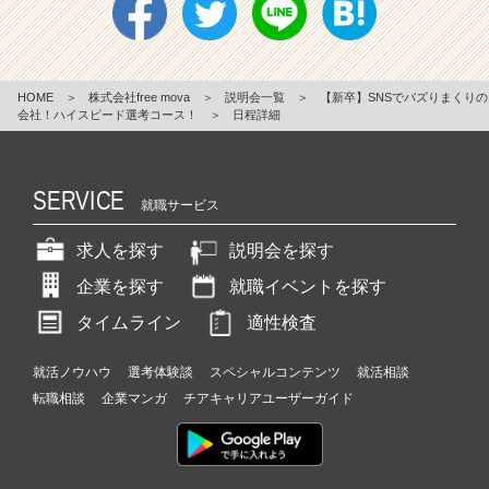
HOME
＞
株式会社free mova
＞
説明会一覧
＞
【新卒】SNSでバズりまくりの
会社！ハイスピード選考コース！
＞
日程詳細
SERVICE
就職サービス
求人を探す
説明会を探す
企業を探す
就職イベントを探す
タイムライン
適性検査
就活ノウハウ
選考体験談
スペシャルコンテンツ
就活相談
転職相談
企業マンガ
チアキャリアユーザーガイド