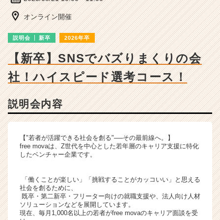
ベ
ン
オンライン開催
チ
ャ
説明会
新卒
2026年卒
ー・
成
【新卒】SNSでバズりまくりの会
長
社！ハイスピード選考コース！
企
業
か
説明会内容
ら
ス
カ
ウ
【"若者が活躍できる社会を創る"──その最前線へ。】
free movaは、Z世代を中心とした若年層のキャリア支援に特化
ト
したベンチャー企業です。
が
届
く
「働くことが楽しい」「挑戦することがカッコいい」と思える
社会を創るために、
就
既卒・第二新卒・フリーター向けの就職支援や、法人向け人材
活
ソリューションなどを展開しています。
サ
現在、毎月1,000名以上の若者がfree movaのキャリア面談を受
イ