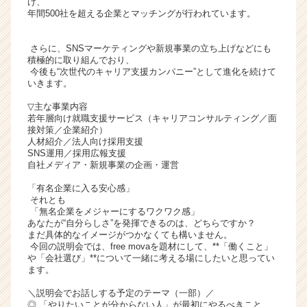
け、
ト
年間500社を超える企業とマッチングが行われています。
チ
ア
さらに、SNSマーケティングや新規事業の立ち上げなどにも
キ
積極的に取り組んでおり、
ャ
今後も“次世代のキャリア支援カンパニー”として進化を続けて
いきます。
リ
ア
▽主な事業内容
（C
若年層向け就職支援サービス（キャリアコンサルティング／面
h
接対策／企業紹介）
人材紹介／法人向け採用支援
e
SNS運用／採用広報支援
e
自社メディア・新規事業の企画・運営
r
C
「有名企業に入る安心感」
それとも
a
「無名企業をメジャーにするワクワク感」
r
あなたが“自分らしさ”を発揮できるのは、どちらですか？
e
まだ具体的なイメージがつかなくても構いません。
e
今回の説明会では、free movaを題材にして、**「働くこと」
r）
や「会社選び」**について一緒に考える場にしたいと思ってい
ます。
＼説明会でお話しする予定のテーマ（一部）／
◎ 「やりたいことが分からない人」が最初にやるべきこと