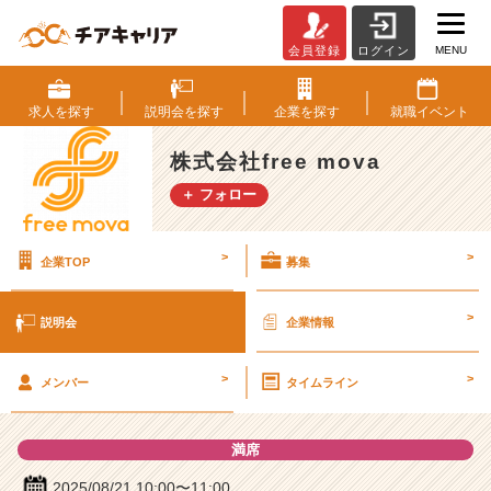
MENU
会員登録
ログイン
株
式
会
求人を
探す
説明会を
探す
企業を
探す
就職
イベント
社
f
株式会社free mova
r
＋ フォロー
e
e
m
>
>
企業TOP
募集
o
v
a
>
説明会
企業情報
の
説
>
>
明
メンバー
タイムライン
会
詳
満席
細
|
2025/08/21 10:00〜11:00