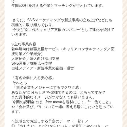
け、
ト
年間500社を超える企業とマッチングが行われています。
チ
ア
さらに、SNSマーケティングや新規事業の立ち上げなどにも
キ
積極的に取り組んでおり、
ャ
今後も“次世代のキャリア支援カンパニー”として進化を続けて
いきます。
リ
ア
▽主な事業内容
（C
若年層向け就職支援サービス（キャリアコンサルティング／面
h
接対策／企業紹介）
人材紹介／法人向け採用支援
e
SNS運用／採用広報支援
e
自社メディア・新規事業の企画・運営
r
C
「有名企業に入る安心感」
それとも
a
「無名企業をメジャーにするワクワク感」
r
あなたが“自分らしさ”を発揮できるのは、どちらですか？
e
まだ具体的なイメージがつかなくても構いません。
e
今回の説明会では、free movaを題材にして、**「働くこと」
r）
や「会社選び」**について一緒に考える場にしたいと思ってい
ます。
＼説明会でお話しする予定のテーマ（一部）／
◎ 「やりたいことが分からない人」が最初にやるべきこと