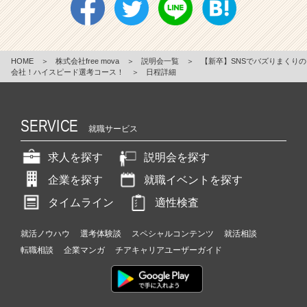
HOME
＞
株式会社free mova
＞
説明会一覧
＞
【新卒】SNSでバズりまくりの
会社！ハイスピード選考コース！
＞
日程詳細
SERVICE
就職サービス
求人を探す
説明会を探す
企業を探す
就職イベントを探す
タイムライン
適性検査
就活ノウハウ
選考体験談
スペシャルコンテンツ
就活相談
転職相談
企業マンガ
チアキャリアユーザーガイド