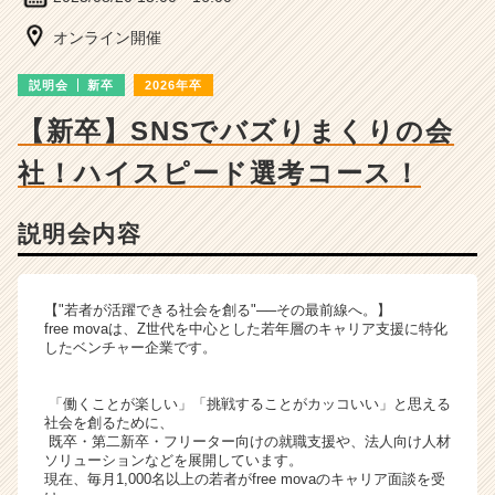
ベ
ン
オンライン開催
チ
ャ
説明会
新卒
2026年卒
ー・
成
【新卒】SNSでバズりまくりの会
長
社！ハイスピード選考コース！
企
業
か
説明会内容
ら
ス
カ
ウ
【"若者が活躍できる社会を創る"──その最前線へ。】
free movaは、Z世代を中心とした若年層のキャリア支援に特化
ト
したベンチャー企業です。
が
届
く
「働くことが楽しい」「挑戦することがカッコいい」と思える
社会を創るために、
就
既卒・第二新卒・フリーター向けの就職支援や、法人向け人材
活
ソリューションなどを展開しています。
サ
現在、毎月1,000名以上の若者がfree movaのキャリア面談を受
イ