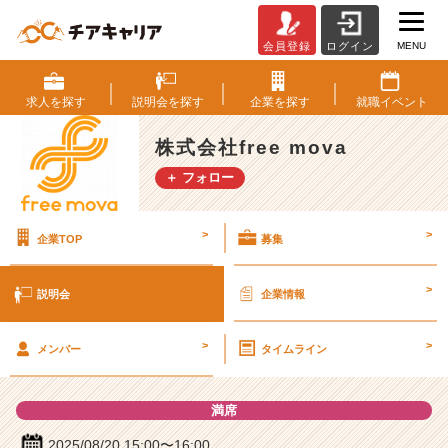
MENU
会員登録
ログイン
株
式
会
求人を
探す
説明会を
探す
企業を
探す
就職
イベント
社
f
株式会社free mova
r
＋ フォロー
e
e
m
>
>
企業TOP
募集
o
v
a
>
説明会
企業情報
の
説
>
>
明
メンバー
タイムライン
会
詳
満席
細
|
2025/08/20 15:00〜16:00