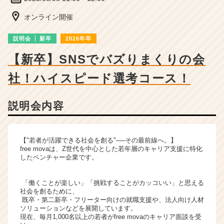
ベ
ン
オンライン開催
チ
ャ
説明会
新卒
2026年卒
ー・
成
【新卒】SNSでバズりまくりの会
長
社！ハイスピード選考コース！
企
業
か
説明会内容
ら
ス
カ
ウ
【"若者が活躍できる社会を創る"──その最前線へ。】
free movaは、Z世代を中心とした若年層のキャリア支援に特化
ト
したベンチャー企業です。
が
届
く
「働くことが楽しい」「挑戦することがカッコいい」と思える
社会を創るために、
就
既卒・第二新卒・フリーター向けの就職支援や、法人向け人材
活
ソリューションなどを展開しています。
サ
現在、毎月1,000名以上の若者がfree movaのキャリア面談を受
イ