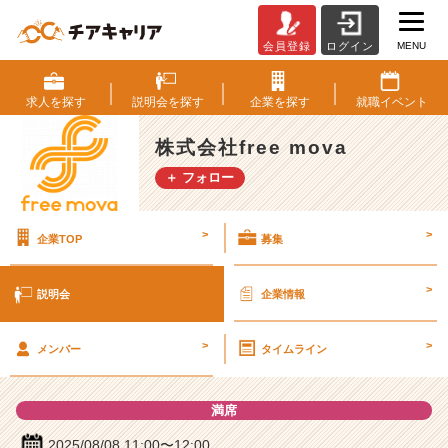
MENU
会員登録
ログイン
株
式
会
求人を
探す
説明会を
探す
企業を
探す
就職
イベント
社
f
株式会社free mova
r
＋ フォロー
e
e
m
>
>
企業TOP
募集
o
v
a
>
説明会
企業情報
の
説
>
>
明
メンバー
タイムライン
会
詳
満席
細
|
2025/08/08 11:00〜12:00