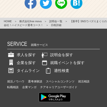
HOME
＞
株式会社free mova
＞
説明会一覧
＞
【新卒】SNSでバズりまくりの
会社！ハイスピード選考コース！
＞
日程詳細
SERVICE
就職サービス
求人を探す
説明会を探す
企業を探す
就職イベントを探す
タイムライン
適性検査
就活ノウハウ
選考体験談
スペシャルコンテンツ
就活相談
転職相談
企業マンガ
チアキャリアユーザーガイド