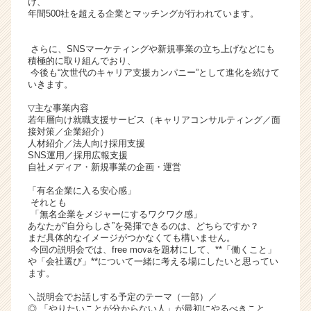
け、
ト
年間500社を超える企業とマッチングが行われています。
チ
ア
さらに、SNSマーケティングや新規事業の立ち上げなどにも
キ
積極的に取り組んでおり、
ャ
今後も“次世代のキャリア支援カンパニー”として進化を続けて
いきます。
リ
ア
▽主な事業内容
（C
若年層向け就職支援サービス（キャリアコンサルティング／面
h
接対策／企業紹介）
人材紹介／法人向け採用支援
e
SNS運用／採用広報支援
e
自社メディア・新規事業の企画・運営
r
C
「有名企業に入る安心感」
それとも
a
「無名企業をメジャーにするワクワク感」
r
あなたが“自分らしさ”を発揮できるのは、どちらですか？
e
まだ具体的なイメージがつかなくても構いません。
e
今回の説明会では、free movaを題材にして、**「働くこと」
r）
や「会社選び」**について一緒に考える場にしたいと思ってい
ます。
＼説明会でお話しする予定のテーマ（一部）／
◎ 「やりたいことが分からない人」が最初にやるべきこと