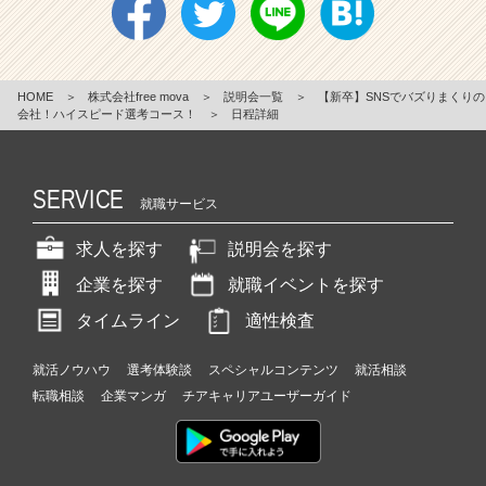
HOME
＞
株式会社free mova
＞
説明会一覧
＞
【新卒】SNSでバズりまくりの
会社！ハイスピード選考コース！
＞
日程詳細
SERVICE
就職サービス
求人を探す
説明会を探す
企業を探す
就職イベントを探す
タイムライン
適性検査
就活ノウハウ
選考体験談
スペシャルコンテンツ
就活相談
転職相談
企業マンガ
チアキャリアユーザーガイド