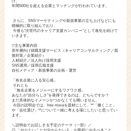
け、
ト
年間500社を超える企業とマッチングが行われています。
チ
ア
さらに、SNSマーケティングや新規事業の立ち上げなどにも
キ
積極的に取り組んでおり、
ャ
今後も“次世代のキャリア支援カンパニー”として進化を続けて
いきます。
リ
ア
▽主な事業内容
（C
若年層向け就職支援サービス（キャリアコンサルティング／面
h
接対策／企業紹介）
人材紹介／法人向け採用支援
e
SNS運用／採用広報支援
e
自社メディア・新規事業の企画・運営
r
C
「有名企業に入る安心感」
それとも
a
「無名企業をメジャーにするワクワク感」
r
あなたが“自分らしさ”を発揮できるのは、どちらですか？
e
まだ具体的なイメージがつかなくても構いません。
e
今回の説明会では、free movaを題材にして、**「働くこと」
r）
や「会社選び」**について一緒に考える場にしたいと思ってい
ます。
＼説明会でお話しする予定のテーマ（一部）／
◎ 「やりたいことが分からない人」が最初にやるべきこと