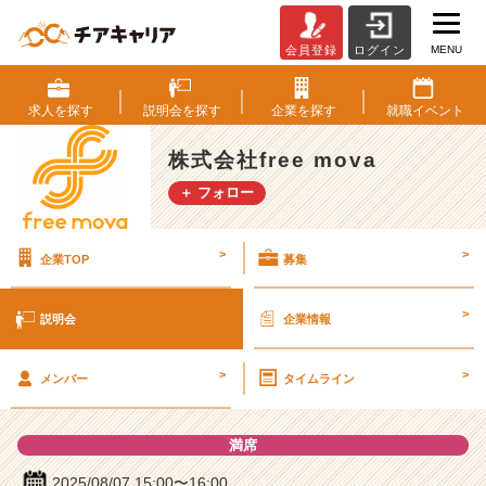
MENU
会員登録
ログイン
株
式
会
求人を
探す
説明会を
探す
企業を
探す
就職
イベント
社
f
株式会社free mova
r
＋ フォロー
e
e
m
>
>
企業TOP
募集
o
v
a
>
説明会
企業情報
の
説
>
>
明
メンバー
タイムライン
会
詳
満席
細
|
2025/08/07 15:00〜16:00