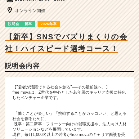
ベ
ン
オンライン開催
チ
ャ
説明会
新卒
2026年卒
ー・
成
【新卒】SNSでバズりまくりの会
長
社！ハイスピード選考コース！
企
業
か
説明会内容
ら
ス
カ
ウ
【"若者が活躍できる社会を創る"──その最前線へ。】
free movaは、Z世代を中心とした若年層のキャリア支援に特化
ト
したベンチャー企業です。
が
届
く
「働くことが楽しい」「挑戦することがカッコいい」と思える
社会を創るために、
就
既卒・第二新卒・フリーター向けの就職支援や、法人向け人材
活
ソリューションなどを展開しています。
サ
現在、毎月1,000名以上の若者がfree movaのキャリア面談を受
イ