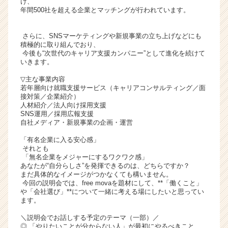
け、
ト
年間500社を超える企業とマッチングが行われています。
チ
ア
さらに、SNSマーケティングや新規事業の立ち上げなどにも
キ
積極的に取り組んでおり、
ャ
今後も“次世代のキャリア支援カンパニー”として進化を続けて
いきます。
リ
ア
▽主な事業内容
（C
若年層向け就職支援サービス（キャリアコンサルティング／面
h
接対策／企業紹介）
人材紹介／法人向け採用支援
e
SNS運用／採用広報支援
e
自社メディア・新規事業の企画・運営
r
C
「有名企業に入る安心感」
それとも
a
「無名企業をメジャーにするワクワク感」
r
あなたが“自分らしさ”を発揮できるのは、どちらですか？
e
まだ具体的なイメージがつかなくても構いません。
e
今回の説明会では、free movaを題材にして、**「働くこと」
r）
や「会社選び」**について一緒に考える場にしたいと思ってい
ます。
＼説明会でお話しする予定のテーマ（一部）／
◎ 「やりたいことが分からない人」が最初にやるべきこと