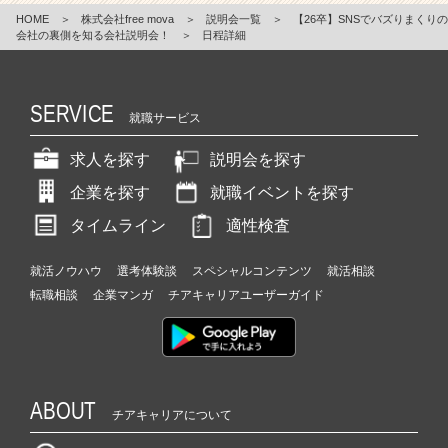
HOME
＞
株式会社free mova
＞
説明会一覧
＞
【26卒】SNSでバズりまくりの
会社の裏側を知る会社説明会！
＞
日程詳細
SERVICE
就職サービス
求人を探す
説明会を探す
企業を探す
就職イベントを探す
タイムライン
適性検査
就活ノウハウ
選考体験談
スペシャルコンテンツ
就活相談
転職相談
企業マンガ
チアキャリアユーザーガイド
ABOUT
チアキャリアについて