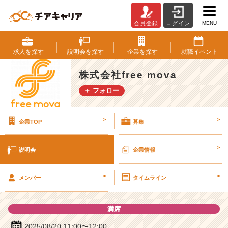
MENU
会員登録
ログイン
株
式
会
求人を
探す
説明会を
探す
企業を
探す
就職
イベント
社
f
株式会社free mova
r
＋ フォロー
e
e
m
>
>
企業TOP
募集
o
v
a
>
説明会
企業情報
の
説
>
>
明
メンバー
タイムライン
会
詳
満席
細
|
2025/08/20 11:00〜12:00