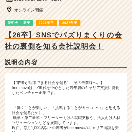
ベ
ン
オンライン開催
チ
ャ
説明会
新卒
2026年卒
2027年卒
ー・
成
【26卒】SNSでバズりまくりの会
長
社の裏側を知る会社説明会！
企
業
か
説明会内容
ら
ス
カ
ウ
【"若者が活躍できる社会を創る"──その最前線へ。】
free movaは、Z世代を中心とした若年層のキャリア支援に特化
ト
したベンチャー企業です。
が
届
く
「働くことが楽しい」「挑戦することがカッコいい」と思える
社会を創るために、
就
既卒・第二新卒・フリーター向けの就職支援や、法人向け人材
活
ソリューションなどを展開しています。
サ
現在、毎月1,000名以上の若者がfree movaのキャリア面談を受
イ