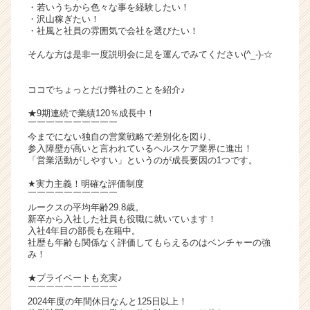
・若いうちから色々な事を経験したい！
ャ
・沢山稼ぎたい！
リ
・社風と社員の雰囲気で会社を選びたい！
ア
そんな方は是非一度説明会に足を運んでみてください(^_-)-☆
（C
h
e
ココでちょっとだけ弊社のことを紹介♪
e
★9期連続で業績120％成長中！
r
￣￣￣￣￣￣￣￣￣￣
C
今までにない独自の営業戦略で差別化を図り、
a
参入障壁が高いと言われているヘルスケア業界に進出！
r
「営業活動がしやすい」というのが成長要因の1つです。
e
★実力主義！明確な評価制度
e
￣￣￣￣￣￣￣￣￣￣
r）
ルークスの平均年齢29.8歳。
新卒から入社した社員も役職に就いています！
入社4年目の部長も在籍中。
社歴も年齢も関係なく評価してもらえるのはベンチャーの強
み！
★プライベートも充実♪
￣￣￣￣￣￣￣￣￣￣
2024年度の年間休日なんと125日以上！