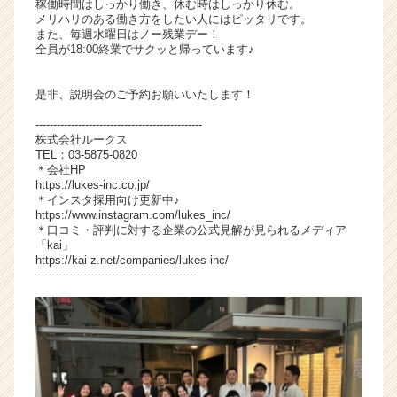
稼働時間はしっかり働き、休む時はしっかり休む。
メリハリのある働き方をしたい人にはピッタリです。
また、毎週水曜日はノー残業デー！
全員が18:00終業でサクッと帰っています♪
是非、説明会のご予約お願いいたします！
-----------------------------------------------
株式会社ルークス
TEL：03-5875-0820
＊会社HP
https://lukes-inc.co.jp/
＊インスタ採用向け更新中♪
https://www.instagram.com/lukes_inc/
＊口コミ・評判に対する企業の公式見解が見られるメディア
「kai」
https://kai-z.net/companies/lukes-inc/
----------------------------------------------