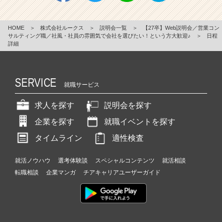
HOME
＞
株式会社ルークス
＞
説明会一覧
＞
【27卒】Web説明会／営業コン
サルティング職／社風・社員の雰囲気で会社を選びたい！という方大歓迎♪
＞
日程
詳細
SERVICE
就職サービス
求人を探す
説明会を探す
企業を探す
就職イベントを探す
タイムライン
適性検査
就活ノウハウ
選考体験談
スペシャルコンテンツ
就活相談
転職相談
企業マンガ
チアキャリアユーザーガイド