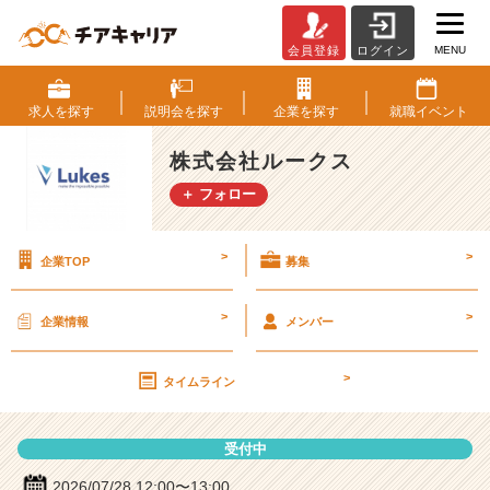
MENU
会員登録
ログイン
株
式
会
求人を
探す
説明会を
探す
企業を
探す
就職
イベント
社
ル
株式会社ルークス
ー
＋ フォロー
ク
ス
の
>
>
企業TOP
募集
説
明
会
>
>
企業情報
メンバー
詳
細
>
|
タイムライン
ベ
ン
受付中
チ
ャ
2026/07/28 12:00〜13:00