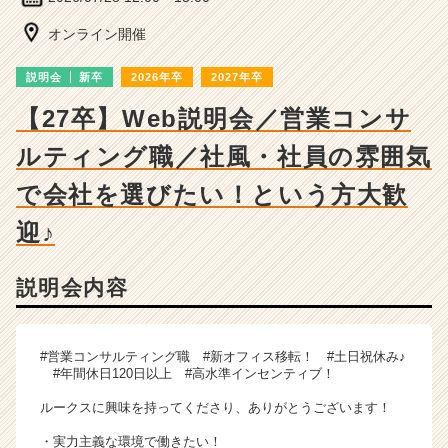
ー・
成
オンライン開催
長
企
説明会
新卒
2026年卒
2027年卒
業
か
【27卒】Web説明会／営業コンサ
ら
ルティング職／社風・社員の雰囲気
ス
カ
で会社を選びたい！という方大歓
ウ
ト
迎♪
が
届
く
説明会内容
就
活
サ
#営業コンサルティング職 #新オフィス移転！ #土日祝休み♪
イ
#年間休日120日以上 #高水準インセンティブ！
ト
チ
ルークスに興味を持ってくださり、ありがとうございます！
ア
・実力主義な環境で働きたい！
キ