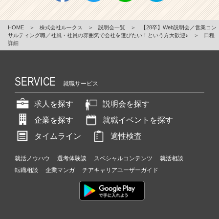
HOME
＞
株式会社ルークス
＞
説明会一覧
＞
【28卒】Web説明会／営業コン
サルティング職／社風・社員の雰囲気で会社を選びたい！という方大歓迎♪
＞
日程
詳細
SERVICE
就職サービス
求人を探す
説明会を探す
企業を探す
就職イベントを探す
タイムライン
適性検査
就活ノウハウ
選考体験談
スペシャルコンテンツ
就活相談
転職相談
企業マンガ
チアキャリアユーザーガイド