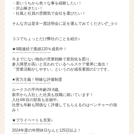
・若いうちから色々な事を経験したい！
ャ
・沢山稼ぎたい！
リ
・社風と社員の雰囲気で会社を選びたい！
ア
そんな方は是非一度説明会に足を運んでみてください(^_-)-☆
（C
h
e
ココでちょっとだけ弊社のことを紹介♪
e
★9期連続で業績120％成長中！
r
￣￣￣￣￣￣￣￣￣￣
C
今までにない独自の営業戦略で差別化を図り、
a
参入障壁が高いと言われているヘルスケア業界に進出！
r
「営業活動がしやすい」というのが成長要因の1つです。
e
★実力主義！明確な評価制度
e
￣￣￣￣￣￣￣￣￣￣
r）
ルークスの平均年齢29.8歳。
新卒から入社した社員も役職に就いています！
入社4年目の部長も在籍中。
社歴も年齢も関係なく評価してもらえるのはベンチャーの強
み！
★プライベートも充実♪
￣￣￣￣￣￣￣￣￣￣
2024年度の年間休日なんと125日以上！