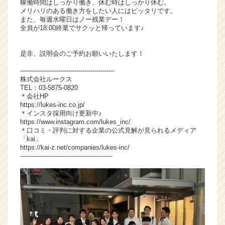
稼働時間はしっかり働き、休む時はしっかり休む。
メリハリのある働き方をしたい人にはピッタリです。
また、毎週水曜日はノー残業デー！
全員が18:00終業でサクッと帰っています♪
是非、説明会のご予約お願いいたします！
-----------------------------------------------
株式会社ルークス
TEL：03-5875-0820
＊会社HP
https://lukes-inc.co.jp/
＊インスタ採用向け更新中♪
https://www.instagram.com/lukes_inc/
＊口コミ・評判に対する企業の公式見解が見られるメディア
「kai」
https://kai-z.net/companies/lukes-inc/
----------------------------------------------