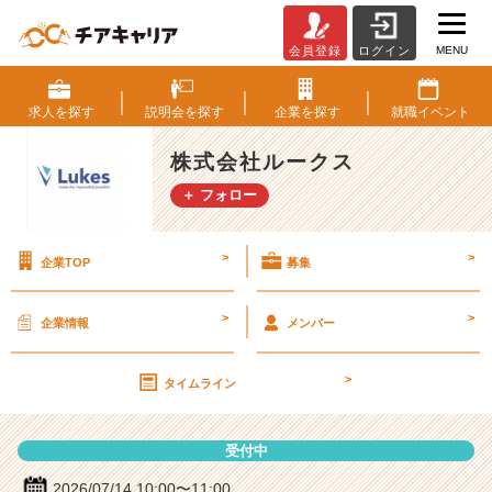
MENU
会員登録
ログイン
株
式
会
求人を
探す
説明会を
探す
企業を
探す
就職
イベント
社
ル
株式会社ルークス
ー
＋ フォロー
ク
ス
の
>
>
企業TOP
募集
説
明
会
>
>
企業情報
メンバー
詳
細
>
|
タイムライン
ベ
ン
受付中
チ
ャ
2026/07/14 10:00〜11:00