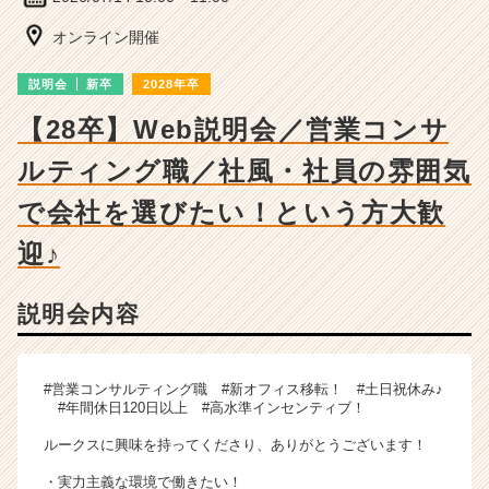
ー・
成
オンライン開催
長
企
説明会
新卒
2028年卒
業
か
【28卒】Web説明会／営業コンサ
ら
ルティング職／社風・社員の雰囲気
ス
カ
で会社を選びたい！という方大歓
ウ
ト
迎♪
が
届
く
説明会内容
就
活
サ
#営業コンサルティング職 #新オフィス移転！ #土日祝休み♪
イ
#年間休日120日以上 #高水準インセンティブ！
ト
チ
ルークスに興味を持ってくださり、ありがとうございます！
ア
・実力主義な環境で働きたい！
キ