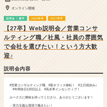
ー・
成
オンライン開催
長
企
説明会
新卒
2026年卒
2027年卒
業
か
【27卒】Web説明会／営業コンサ
ら
ルティング職／社風・社員の雰囲気
ス
カ
で会社を選びたい！という方大歓
ウ
ト
迎♪
が
届
く
説明会内容
就
活
サ
#営業コンサルティング職 #新オフィス移転！ #土日祝休み♪
イ
#年間休日120日以上 #高水準インセンティブ！
ト
チ
ルークスに興味を持ってくださり、ありがとうございます！
ア
・実力主義な環境で働きたい！
キ