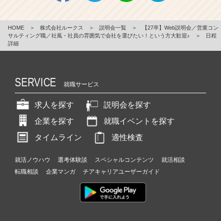
HOME
＞
株式会社ルークス
＞
説明会一覧
＞
【27卒】Web説明会／営業コン
サルティング職／社風・社員の雰囲気で会社を選びたい！という方大歓迎♪
＞
日程
詳細
SERVICE
就職サービス
求人を探す
説明会を探す
企業を探す
就職イベントを探す
タイムライン
適性検査
就活ノウハウ
選考体験談
スペシャルコンテンツ
就活相談
転職相談
企業マンガ
チアキャリアユーザーガイド