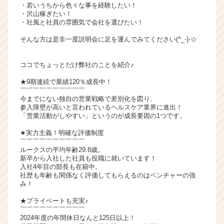
・若いうちから色々な事を経験したい！
ャ
・沢山稼ぎたい！
リ
・社風と社員の雰囲気で会社を選びたい！
ア
そんな方は是非一度説明会に足を運んでみてください(^_-)-☆
（C
h
e
ココでちょっとだけ弊社のことを紹介♪
e
★9期連続で業績120％成長中！
r
￣￣￣￣￣￣￣￣￣￣
C
今までにない独自の営業戦略で差別化を図り、
a
参入障壁が高いと言われているヘルスケア業界に進出！
r
「営業活動がしやすい」というのが成長要因の1つです。
e
★実力主義！明確な評価制度
e
￣￣￣￣￣￣￣￣￣￣
r）
ルークスの平均年齢29.8歳。
新卒から入社した社員も役職に就いています！
入社4年目の部長も在籍中。
社歴も年齢も関係なく評価してもらえるのはベンチャーの強
み！
★プライベートも充実♪
￣￣￣￣￣￣￣￣￣￣
2024年度の年間休日なんと125日以上！