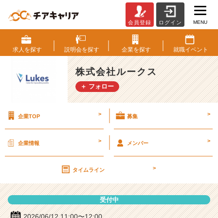
MENU
会員登録
ログイン
株
式
会
求人を
探す
説明会を
探す
企業を
探す
就職
イベント
社
ル
株式会社ルークス
ー
＋ フォロー
ク
ス
の
>
>
企業TOP
募集
説
明
会
>
>
企業情報
メンバー
詳
細
>
|
タイムライン
ベ
ン
受付中
チ
ャ
2026/06/12 11:00〜12:00