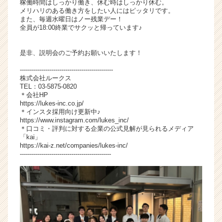
稼働時間はしっかり働き、休む時はしっかり休む。
メリハリのある働き方をしたい人にはピッタリです。
また、毎週水曜日はノー残業デー！
全員が18:00終業でサクッと帰っています♪
是非、説明会のご予約お願いいたします！
-----------------------------------------------
株式会社ルークス
TEL：03-5875-0820
＊会社HP
https://lukes-inc.co.jp/
＊インスタ採用向け更新中♪
https://www.instagram.com/lukes_inc/
＊口コミ・評判に対する企業の公式見解が見られるメディア
「kai」
https://kai-z.net/companies/lukes-inc/
----------------------------------------------