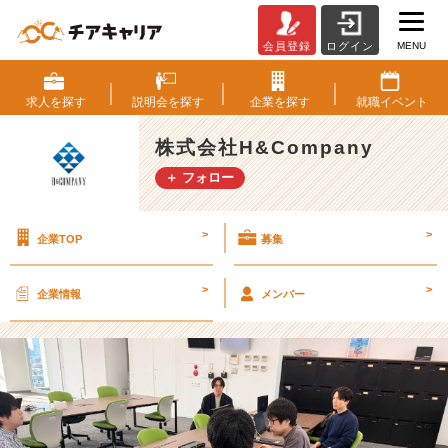
MENU
会員登録
ログイン
【社
員
に
求人を
探す
説明会を
探す
企業を
探す
就職
イベント
密
着！】
株式会社H&Company
シ
＋ フォロー
ス
テ
ム
>
>
企業TOP
募集
企
画・
加
>
>
企業情報
メンバー
藤
く
ん
の
1
日
(第