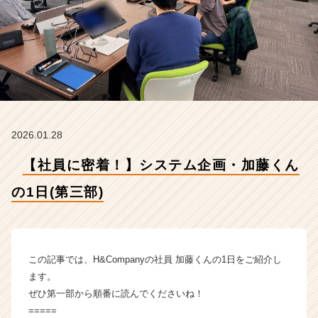
三
部)
【株
式
会
社
H
&
C
2026.01.28
o
m
【社員に密着！】システム企画・加藤くん
p
a
の1日(第三部)
n
y
の
タ
イ
この記事では、H&Companyの社員 加藤くんの1日をご紹介し
ム
ます。
ラ
ぜひ第一部から順番に読んでくださいね！
イ
=====
ン】