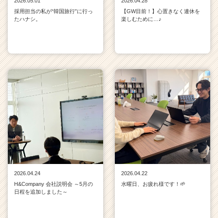
2026.05.01
2026.04.28
採用担当の私が“韓国旅行”に行っ
【GW目前！】心置きなく連休を
たハナシ。
楽しむために…♪
2026.04.24
2026.04.22
H&Company 会社説明会 ～5月の
水曜日、お疲れ様です！🌱
日程を追加しました～