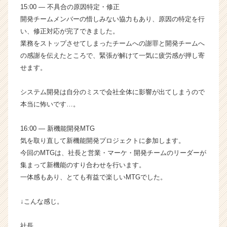
15:00 ― 不具合の原因特定・修正
|
開発チームメンバーの惜しみない協力もあり、原因の特定を行
ベ
ン
い、修正対応が完了できました。
チ
業務をストップさせてしまったチームへの謝罪と開発チームへ
ャ
の感謝を伝えたところで、緊張が解けて一気に疲労感が押し寄
ー・
せます。
成
長
システム開発は自分のミスで会社全体に影響が出てしまうので
企
本当に怖いです…。
業
か
ら
16:00 ― 新機能開発MTG
ス
気を取り直して新機能開発プロジェクトに参加します。
カ
今回のMTGは、社長と営業・マーケ・開発チームのリーダーが
ウ
集まって新機能のすり合わせを行います。
ト
一体感もあり、とても有益で楽しいMTGでした。
が
届
く
↓こんな感じ。
就
活
社長