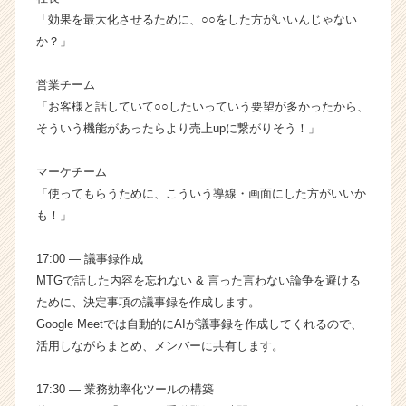
サ
「効果を最大化させるために、○○をした方がいいんじゃない
イ
か？」
ト
チ
営業チーム
ア
キ
「お客様と話していて○○したいっていう要望が多かったから、
ャ
そういう機能があったらより売上upに繋がりそう！」
リ
ア
マーケチーム
（C
「使ってもらうために、こういう導線・画面にした方がいいか
h
も！」
e
e
r
17:00 ― 議事録作成
C
MTGで話した内容を忘れない & 言った言わない論争を避ける
a
ために、決定事項の議事録を作成します。
r
Google Meetでは自動的にAIが議事録を作成してくれるので、
e
活用しながらまとめ、メンバーに共有します。
e
r）
17:30 ― 業務効率化ツールの構築