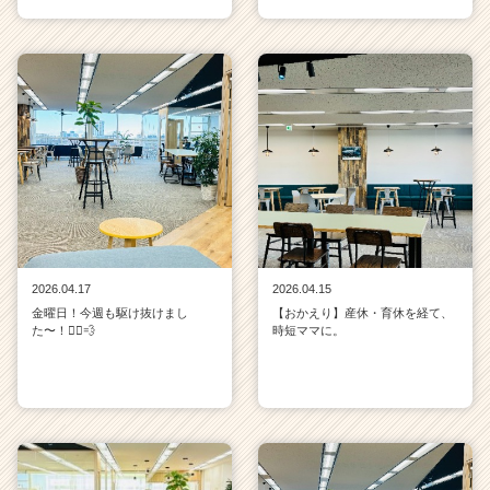
2026.04.17
2026.04.15
金曜日！今週も駆け抜けまし
【おかえり】産休・育休を経て、
た〜！🏃‍♀️💨
時短ママに。