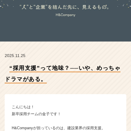
あ
る。
【株
式
会
社
H
&
C
2025.11.25
o
m
“採用支援”って地味？──いや、めっちゃ
p
a
ドラマがある。
n
y
の
タ
イ
こんにちは！
ム
新卒採用チームの金子です！
ラ
イ
H&Companyが担っているのは、建設業界の採用支援。
ン】