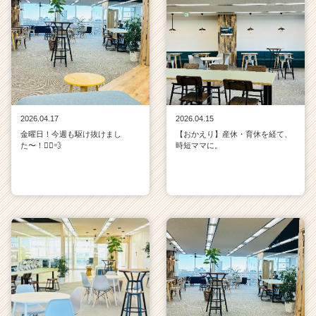
2026.04.17
2026.04.15
金曜日！今週も駆け抜けまし
【おかえり】産休・育休を経て、
た〜！🏃‍♀️💨
時短ママに。