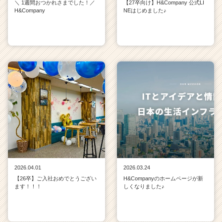
＼ 1週間おつかれさまでした！／
【27卒向け】H&Company 公式LI
H&Company
NEはじめました♪
2026.04.01
2026.03.24
【26卒】ご入社おめでとうござい
H&Companyのホームページが新
ます！！！
しくなりました♪