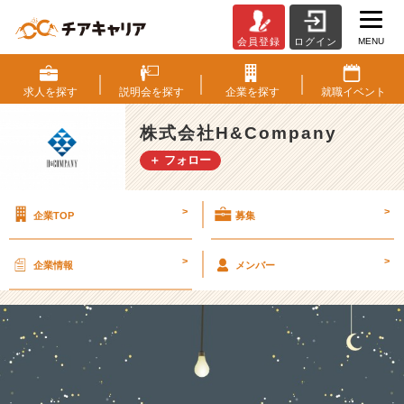
MENU
会員登録
ログイン
“採
用
支
求人を
探す
説明会を
探す
企業を
探す
就職
イベント
援”っ
て
株式会社H&Company
地
＋ フォロー
味？
─
─
>
>
企業TOP
募集
い
や、
め
>
>
企業情報
メンバー
っ
ち
ゃ
ド
ラ
マ
が