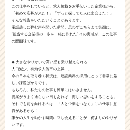
サ
この仕事をしていると、求人掲載をお手伝いした企業様から、
イ
「初めて応募が来た！」「ずっと探してた人に出会えた！」
ト
そんな報告をいただいくことがあります。
チ
電話越しに弾む声を聞いた瞬間、思わずこちらまで笑顔に。
ア
キ
“担当する企業様の一歩を一緒に作れた” その実感が、この仕事
ャ
の醍醐味です。
リ
ア
（C
◆ 大きなやりがいで高い壁も乗り越えられる
h
人口減少、有効求人倍率の上昇…。
e
今の日本を取り巻く状況は、建設業界の採用にとって非常に厳
e
r
しい課題ばかりです。
C
もちろん、私たちの仕事も簡単にはいきません。
a
提案がうまく通らない日もあれば、悔しい思いをすることも。
r
それでも前を向けるのは、「人と企業をつなぐ」この仕事に意
e
義があるから！
e
誰かの人生を動かす瞬間に立ち会えることが、何よりのやりが
r）
いです。