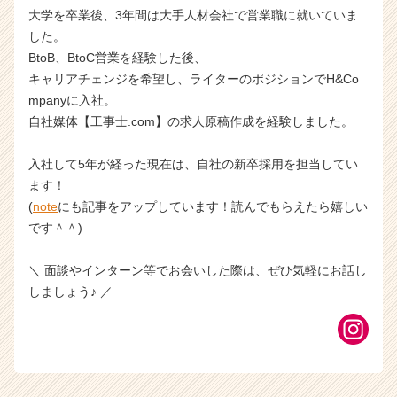
大学を卒業後、3年間は大手人材会社で営業職に就いていま
した。
BtoB、BtoC営業を経験した後、
キャリアチェンジを希望し、ライターのポジションでH&Co
mpanyに入社。
自社媒体【工事士.com】の求人原稿作成を経験しました。
入社して5年が経った現在は、自社の新卒採用を担当してい
ます！
(
note
にも記事をアップしています！読んでもらえたら嬉しい
です＾＾)
＼ 面談やインターン等でお会いした際は、ぜひ気軽にお話し
しましょう♪ ／