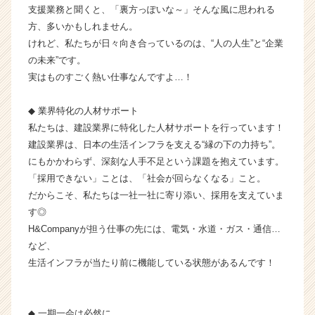
支援業務と聞くと、「裏方っぽいな～」そんな風に思われる
|
方、多いかもしれません。
ベ
ン
けれど、私たちが日々向き合っているのは、“人の人生”と“企業
チ
の未来”です。
ャ
実はものすごく熱い仕事なんですよ…！
ー・
成
◆ 業界特化の人材サポート
長
私たちは、建設業界に特化した人材サポートを行っています！
企
建設業界は、日本の生活インフラを支える“縁の下の力持ち”。
業
か
にもかかわらず、深刻な人手不足という課題を抱えています。
ら
「採用できない」ことは、「社会が回らなくなる」こと。
ス
だからこそ、私たちは一社一社に寄り添い、採用を支えていま
カ
す◎
ウ
H&Companyが担う仕事の先には、電気・水道・ガス・通信…
ト
など、
が
生活インフラが当たり前に機能している状態があるんです！
届
く
就
活
◆ 一期一会は必然に