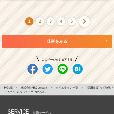
1
2
3
4
5
仕事をみる
このページをシェアする
HOME
＞
株式会社H&Company
＞
タイムライン一覧
＞
“採用支援”って地味？
──いや、めっちゃドラマがある。
SERVICE
就職サービス