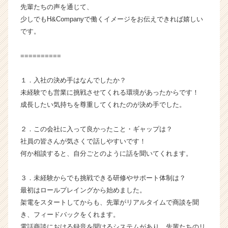
先輩たちの声を通じて、
p
少しでもH&Companyで働くイメージをお伝えできれば嬉しい
a
n
です。
y
の
==========
タ
イ
１．入社の決め手はなんでしたか？
ム
未経験でも営業に挑戦させてくれる環境があったからです！
ラ
成長したい気持ちを尊重してくれたのが決め手でした。
イ
ン】
|
２．この会社に入って良かったこと・ギャップは？
ベ
社員の皆さんが気さくで話しやすいです！
ン
何か相談すると、自分ごとのように話を聞いてくれます。
チ
ャ
３．未経験からでも挑戦できる研修やサポート体制は？
ー・
最初はロールプレイングから始めました。
成
長
架電をスタートしてからも、先輩がリアルタイムで商談を聞
企
き、フィードバックをくれます。
業
電話商談における録音を聞けるシステムがあり、先輩たちのリ