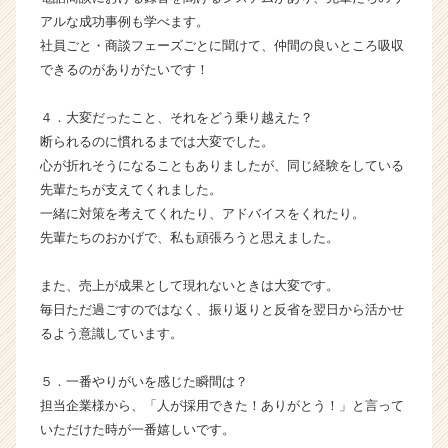
か
アルな成功事例も学べます。
ら
社員ごと・商談フェーズごとに聞けて、仲間の良いところ吸収
ス
できるのがありがたいです！
カ
ウ
ト
４．大変だったこと、それをどう乗り越えた？
が
断られるのに慣れるまでは大変でした。
届
心が折れそうになることもありましたが、同じ経験をしている
く
先輩たちが支えてくれました。
就
一緒に対策を考えてくれたり、アドバイスをくれたり。
活
先輩たちのおかげで、私も頑張ろうと思えました。
サ
イ
ト
また、売上が成果として現れないときは大変です。
チ
毎日ただ過ごすのではなく、振り返りと反省を翌日から活かせ
ア
るよう意識しています。
キ
ャ
５．一番やりがいを感じた瞬間は？
リ
担当企業様から、「人が採用できた！ありがとう！」と言って
ア
いただけた時が一番嬉しいです。
（C