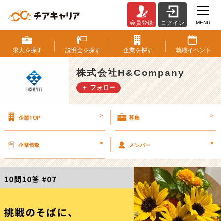
MENU
会員登録
ログイン
【1
0
問
求人を
探す
説明会を
探す
企業を
探す
就職
イベント
1
0
株式会社H&Company
答】
＋ フォロー
営
業
メ
>
>
企業TOP
募集
ン
バ
ー
>
>
企業情報
メンバー
羽
鳥
/
挑
戦
の
そ