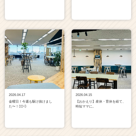
2026.04.17
2026.04.15
金曜日！今週も駆け抜けまし
【おかえり】産休・育休を経て、
た〜！🏃‍♀️💨
時短ママに。