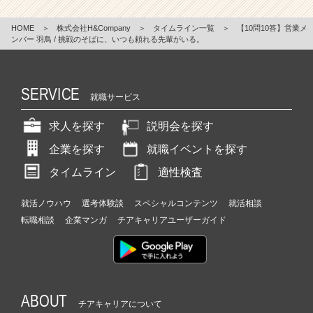
HOME
＞
株式会社H&Company
＞
タイムライン一覧
＞
【10問10答】営業メ
ンバー 羽鳥 / 挑戦のそばに、いつも頼れる先輩がいる。
SERVICE
就職サービス
求人を探す
説明会を探す
企業を探す
就職イベントを探す
タイムライン
適性検査
就活ノウハウ
選考体験談
スペシャルコンテンツ
就活相談
転職相談
企業マンガ
チアキャリアユーザーガイド
ABOUT
チアキャリアについて