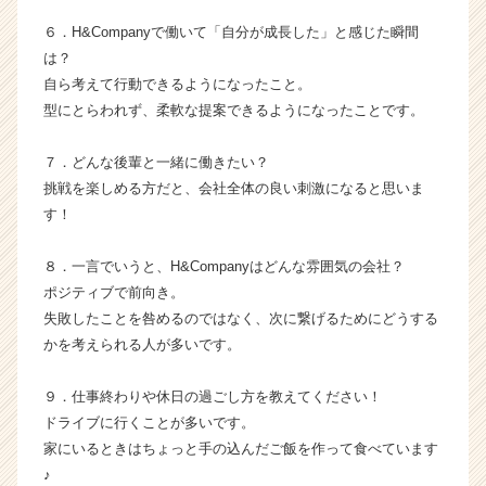
h
e
６．H&Companyで働いて「自分が成長した」と感じた瞬間
e
は？
r
自ら考えて行動できるようになったこと。
C
型にとらわれず、柔軟な提案できるようになったことです。
a
r
７．どんな後輩と一緒に働きたい？
e
e
挑戦を楽しめる方だと、会社全体の良い刺激になると思いま
r）
す！
８．一言でいうと、H&Companyはどんな雰囲気の会社？
ポジティブで前向き。
失敗したことを咎めるのではなく、次に繋げるためにどうする
かを考えられる人が多いです。
９．仕事終わりや休日の過ごし方を教えてください！
ドライブに行くことが多いです。
家にいるときはちょっと手の込んだご飯を作って食べています
♪