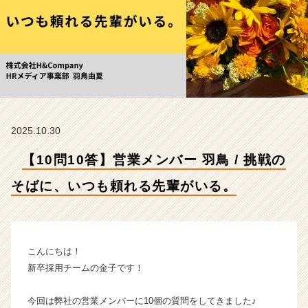
ば
に、
い
つ
も
頼
れ
る
先
2025.10.30
輩
が
【10問10答】営業メンバー 羽鳥 / 挑戦の
い
る。
そばに、いつも頼れる先輩がいる。
【株
式
会
社
H
こんにちは！
&
新卒採用チームの金子です！
C
o
今回は弊社の営業メンバーに10個の質問をしてきました♪
m