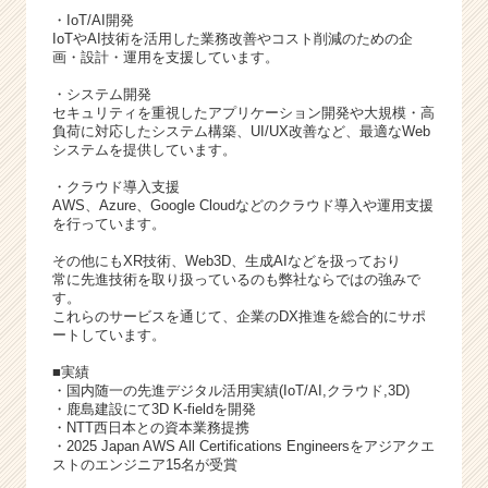
・IoT/AI開発
IoTやAI技術を活用した業務改善やコスト削減のための企
画・設計・運用を支援しています。
・システム開発
セキュリティを重視したアプリケーション開発や大規模・高
負荷に対応したシステム構築、UI/UX改善など、最適なWeb
システムを提供しています。
・クラウド導入支援
AWS、Azure、Google Cloudなどのクラウド導入や運用支援
を行っています。
その他にもXR技術、Web3D、生成AIなどを扱っており
常に先進技術を取り扱っているのも弊社ならではの強みで
す。
これらのサービスを通じて、企業のDX推進を総合的にサポ
ートしています。
■実績
・国内随一の先進デジタル活用実績(IoT/AI,クラウド,3D)
・鹿島建設にて3D K-fieldを開発
・NTT西日本との資本業務提携
・2025 Japan AWS All Certifications Engineersをアジアクエ
ストのエンジニア15名が受賞