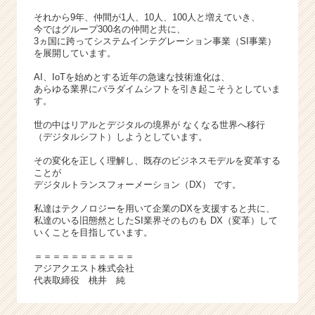
活
それから9年、仲間が1人、10人、100人と増えていき、
サ
今ではグループ300名の仲間と共に、
イ
3ヵ国に跨ってシステムインテグレーション事業（SI事業）
ト
を展開しています。
チ
ア
AI、IoTを始めとする近年の急速な技術進化は、
あらゆる業界にパラダイムシフトを引き起こそうとしていま
キ
す。
ャ
リ
世の中はリアルとデジタルの境界が なくなる世界へ移行
ア
（デジタルシフト）しようとしています。
（C
その変化を正しく理解し、既存のビジネスモデルを変革する
h
ことが
e
デジタルトランスフォーメーション（DX） です。
e
私達はテクノロジーを用いて企業のDXを支援すると共に、
r
私達のいる旧態然としたSI業界そのものも DX（変革）して
C
いくことを目指しています。
a
r
＝＝＝＝＝＝＝＝＝＝＝
アジアクエスト株式会社
e
代表取締役 桃井 純
e
r）