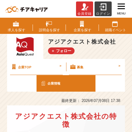
MENU
会員登録
ログイン
ア
ジ
ア
求人を
探す
説明会を
探す
企業を
探す
就職
イベント
ク
エ
アジアクエスト株式会社
ス
＋ フォロー
ト
株
式
>
>
企業TOP
募集
会
社
企業情報
の
会
社
最終更新： 2026年07月08日 17:38
情
報
アジアクエスト株式会社の特
-
【グ
徴
ロ