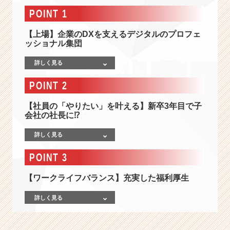
ー
POINT 1
ス
上
【上場】企業のDXを支えるデジタルのプロフェ
場】
ッショナル集団
約
1
詳しく見る
0
年
POINT 2
で
社
【社員の「やりたい」を叶える】新卒3年目で子
員
会社の社長に⁉︎
は
3
詳しく見る
0
0
POINT 3
人
越
【ワークライフバランス】充実した福利厚生
え！
企
詳しく見る
業
の
D