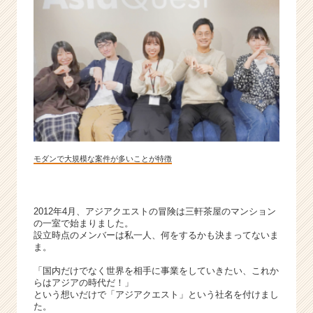
団
|
ベ
ン
チ
ャ
ー・
成
長
企
業
モダンで大規模な案件が多いことが特徴
か
ら
ス
2012年4月、アジアクエストの冒険は三軒茶屋のマンション
カ
の一室で始まりました。
ウ
設立時点のメンバーは私一人、何をするかも決まってないま
ト
ま。
が
「国内だけでなく世界を相手に事業をしていきたい、これか
届
らはアジアの時代だ！」
く
という想いだけで「アジアクエスト」という社名を付けまし
就
た。