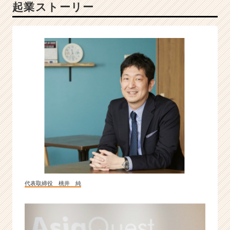
起業ストーリー
X
を
成
功
さ
せ
る
デ
ジ
タ
ル
プ
ロ
フ
ェ
ッ
シ
代表取締役 桃井 純
ョ
ナ
ル
集