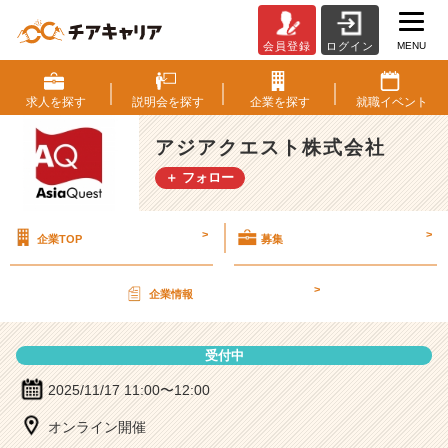
MENU
会員登録
ログイン
ア
ジ
ア
求人を
探す
説明会を
探す
企業を
探す
就職
イベント
ク
エ
アジアクエスト株式会社
ス
＋ フォロー
ト
株
式
>
>
企業TOP
募集
会
社
の
>
企業情報
説
明
会
受付中
詳
細
2025/11/17 11:00〜12:00
|
オンライン開催
ベ