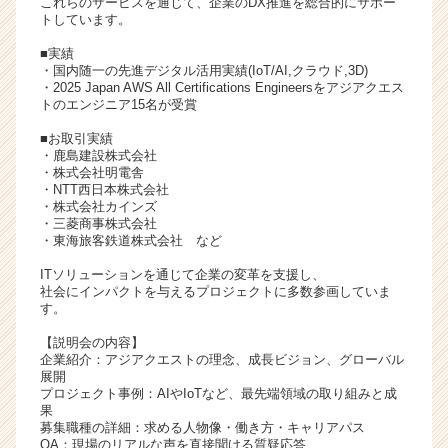
これらのサービスを通じて、企業のDX推進を総合的にサポー
チ
トしています。
ア
■実績
キ
・国内随一の先進デジタル活用実績(IoT/AI,クラウド,3D)
ャ
・2025 Japan AWS All Certifications Engineersをアジアクエス
リ
トのエンジニア15名が受賞
ア
■お取引実績
（C
・鹿島建設株式会社
h
・株式会社明電舎
e
・NTT西日本株式会社
・株式会社カインズ
e
・三菱商事株式会社
r
・東海旅客鉄道株式会社 など
C
a
ITソリューションを通じて企業の変革を支援し、
社会にインパクトを与えるプロジェクトに多数参画していま
r
す。
e
e
【説明会の内容】
r）
企業紹介：アジアクエストの理念、成長ビジョン、グローバル
展開
プロジェクト事例：AIやIoTなど、最先端領域の取り組みと成
果
募集職種の詳細：求める人物像・働き方・キャリアパス
QA：現場のリアルな声を直接聞ける質疑応答