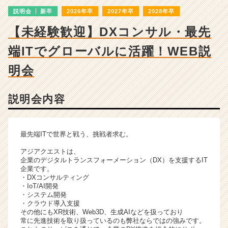
ン
説明会
新卒
2026年卒
2027年卒
2028年卒
チ
ャ
【未経験歓迎】DXコンサル・最先
ー・
成
端ITでグローバルに活躍！WEB説
長
企
明会
業
か
説明会内容
ら
ス
カ
ウ
最先端ITで世界と戦う、挑戦者求む。
ト
アジアクエストは、
が
企業のデジタルトランスフォーメーション（DX）を支援するIT
届
企業です。
く
・DXコンサルティング
就
・IoT/AI開発
・システム開発
活
・クラウド導入支援
サ
その他にもXR技術、Web3D、生成AIなどを扱っており
イ
常に先進技術を取り扱っているのも弊社ならではの強みです。
ト