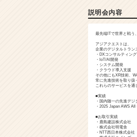
ベ
ン
説明会内容
チ
ャ
ー・
最先端ITで世界と戦う
成
長
アジアクエストは、
企
企業のデジタルトラン
・DXコンサルティング
業
・IoT/AI開発
か
・システム開発
ら
・クラウド導入支援
ス
その他にもXR技術、W
カ
常に先進技術を取り扱
これらのサービスを通
ウ
ト
■実績
が
・国内随一の先進デジタル活
届
・2025 Japan AWS 
く
■お取引実績
就
・鹿島建設株式会社
活
・株式会社明電舎
サ
・NTT西日本株式会社