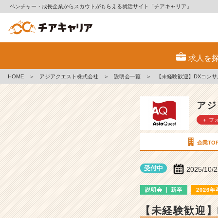
ベンチャー・成長企業からスカウトがもらえる就活サイト「チアキャリア」
ア
ジ
求人を
ア
ク
HOME
＞
アジアクエスト株式会社
＞
説明会一覧
＞
【未経験歓迎】DXコンサ
エ
ス
ト
アジ
株
＋ フ
式
会
社
企業TO
の
説
受付中
2025/10/
明
会
説明会
新卒
2026年
詳
細
【未経験歓迎】
|