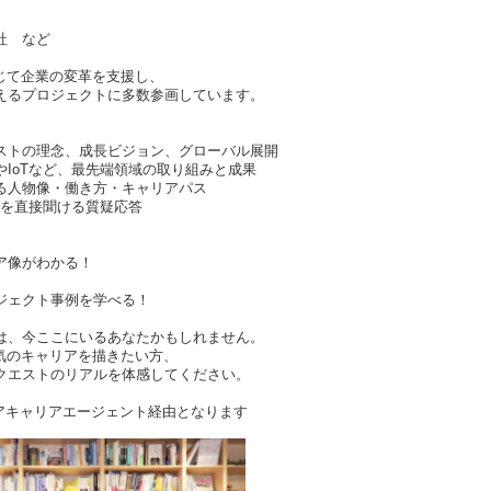
社 など
通じて企業の変革を支援し、
えるプロジェクトに多数参画しています。
ストの理念、成長ビジョン、グローバル展開
やIoTなど、最先端領域の取り組みと成果
る人物像・働き方・キャリアパス
声を直接聞ける質疑応答
ア像がわかる！
ジェクト事例を学べる！
は、今ここにいるあなたかもしれません。
本気のキャリアを描きたい方、
クエストのリアルを体感してください。
アキャリアエージェント経由となります