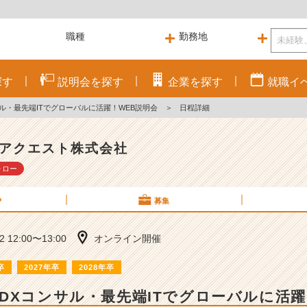
探す
説明会を
探す
企業を
探す
就職
イ
ル・最先端ITでグローバルに活躍！WEB説明会
＞
日程詳細
アクエスト株式会社
ォロー
P
募集
22 12:00〜13:00
オンライン開催
卒
2027年卒
2028年卒
DXコンサル・最先端ITでグローバルに活躍