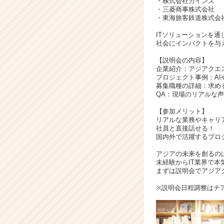
・株式会社カインズ
イ
・三菱商事株式会社
ト
・東海旅客鉄道株式会
チ
ア
ITソリューションを
社会にインパクトを与
キ
ャ
【説明会の内容】
リ
企業紹介：アジアクエ
ア
プロジェクト事例：AI
（C
募集職種の詳細：求め
QA：現場のリアルな
h
e
【参加メリット】
e
リアルな業務やキャリ
r
社員と直接話せる！
国内外で活躍するプロ
C
a
アジアの未来を創るの
r
未経験からIT業界で
e
まずは説明会でアジア
e
※説明会日程調整はチ
r）