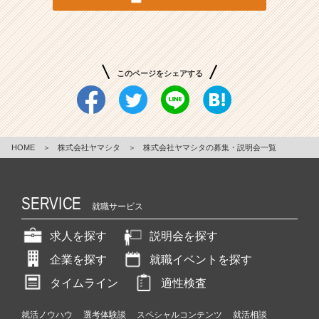
せ
る】
最
大
の
このページをシェアする
成
果
を
最
速
HOME
＞
株式会社ヤマシタ
＞
株式会社ヤマシタの募集・説明会一覧
で
出
す
SERVICE
就職サービス
価
値
求人を探す
説明会を探す
あ
る
企業を探す
就職イベントを探す
人
タイムライン
適性検査
財
へ
|
就活ノウハウ
選考体験談
スペシャルコンテンツ
就活相談