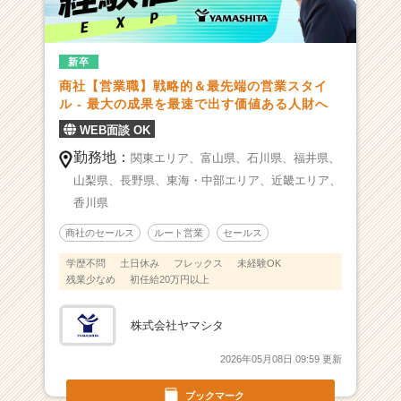
長
率
N
o.
新卒
1
商社【営業職】戦略的＆最先端の営業スタイ
／
ル - 最大の成果を最速で出す価値ある人財へ
業
WEB面談 OK
界
を
勤務地：
関東エリア、
富山県、
石川県、
福井県、
変
山梨県、
長野県、
東海・中部エリア、
近畿エリア、
え
香川県
る
挑
商社のセールス
ルート営業
セールス
戦
学歴不問
土日休み
フレックス
未経験OK
が
残業少なめ
初任給20万円以上
あ
な
た
株式会社ヤマシタ
を
2026年05月08日 09:59 更新
進
化
ブックマーク
さ