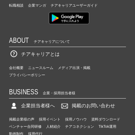
ベ
転職相談
企業マンガ
チアキャリアユーザーガイド
ン
チ
ャ
ー・
成
ABOUT
長
チアキャリアについて
企
チアキャリアとは
業
か
ら
会社概要
ニュースルーム
メディア出演・掲載
ス
プライバシーポリシー
カ
ウ
BUSINESS
ト
企業・採用担当者様
が
届
企業担当者様へ
掲載のお問い合わせ
く
就
掲載企業様の声
採用イベント
採用ノウハウ
資料ダウンロード
活
ベンチャー合同研修
人材紹介
チアコネクション
TikTok運用
サ
動画制作
採用代行