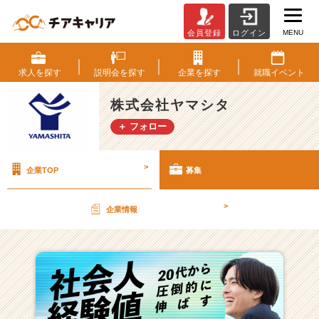
MENU
会員登録
ログイン
株
式
会
求人を
探す
説明会を
探す
企業を
探す
就職
イベント
社
ヤ
株式会社ヤマシタ
マ
＋ フォロー
シ
タ
の
>
企業TOP
募集
採
用/
求
>
企業情報
人
一
覧
-
【業
界
成