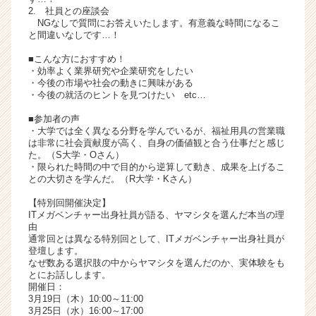
2. 社員との座談会
ャ
NGなしで質問にお答えいたします。有意義な時間になるこ
リ
と間違いなしです…！
ア
（C
■こんな方におすすめ！
・効率よく業界研究や企業研究をしたい
h
・今後の市場や社会の動きに興味がある
e
・今後の就活のヒントを見つけたい etc…
e
r
■参加者の声
・大学では全く異なる分野を学んでいるが、福祉用具の営業職
C
は非常に社会貢献度が高く、自身の価値観と合う仕事だと感じ
a
た。（S大学・Oさん）
r
・限られた時間の中で目的から逆算して動き、成果を上げるこ
e
との大切さを学んだ。（R大学・Kさん）
e
【特別回開催決定】
r）
ITメガベンチャー出身社員が語る、ヤマシタを選んだ本当の理
由
通常回とは異なる特別回として、ITメガベンチャー出身社員が
登壇します。
なぜ数ある選択肢の中からヤマシタを選んだのか、実体験をも
とにお話しします。
開催日：
3月19日（木）10:00～11:00
3月25日（水）16:00～17:00