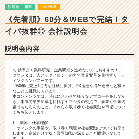
ー・
説明会
新卒
2027年卒
成
長
《先着順》60分＆WEBで完結！タ
企
業
イパ抜群◎ 会社説明会
か
ら
ス
説明会内容
カ
ウ
ト
＼ 効率よく業界研究・企業研究を進めたい方におすすめ！／
が
ヤマシタは、人とテクノロジーの力で業界変革を目指すリーデ
届
ィングカンパニーです。
2050年に売上1兆円を目標に掲げ、DX推進や海外進出など様々
く
なことに挑戦しています。
就
本コンテンツでは、時代に合わせて様々なアプローチをしなが
活
ら、本気で業界変革を目指すヤマシタの視点で、事業や仕事内
サ
容はもちろんのこと、それらを取り巻く社会変動や市場につい
てもお伝えします。
イ
ト
1. 業界・仕事理解
チ
ヤマシタの事業や、取り巻く環境や社会変動についてお伝え
ア
します。企業だけでなく業界知識が深まること間違いなしで
キ
す…！