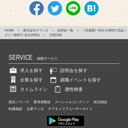
HOME
＞
株式会社ヤマシタ
＞
説明会一覧
＞
《先着順》60分＆WEBで完結！
タイパ抜群◎ 会社説明会
＞
日程詳細
SERVICE
就職サービス
求人を探す
説明会を探す
企業を探す
就職イベントを探す
タイムライン
適性検査
就活ノウハウ
選考体験談
スペシャルコンテンツ
就活相談
転職相談
企業マンガ
チアキャリアユーザーガイド