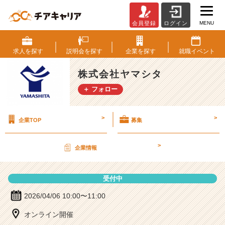
MENU
会員登録
ログイン
株
式
会
求人を
探す
説明会を
探す
企業を
探す
就職
イベント
社
ヤ
株式会社ヤマシタ
マ
＋ フォロー
シ
タ
の
>
>
企業TOP
募集
説
明
会
>
企業情報
詳
細
|
受付中
ベ
ン
2026/04/06 10:00〜11:00
チ
オンライン開催
ャ