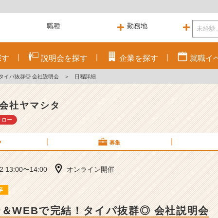
探す
説明会を
探す
企業を
探す
就職
イ
！タイパ抜群◎ 会社説明会
＞
日程詳細
会社ヤマシタ
ォロー
P
募集
22 13:00〜14:00
オンライン開催
卒
分＆WEBで完結！タイパ抜群◎ 会社説明会