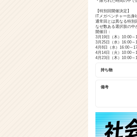
・限られた時間の中で
ア
キ
【特別回開催決定】
ャ
ITメガベンチャー出
リ
通常回とは異なる特別
なぜ数ある選択肢の中
ア
開催日：
（C
3月19日（木）10:00～1
h
3月25日（水）16:00～1
e
4月8日（水）16:00～17
e
4月14日（火）10:00～1
4月23日（木）10:00～1
r
C
持ち物
a
r
e
備考
e
r）