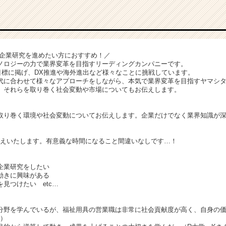
・企業研究を進めたい方におすすめ！／
ノロジーの力で業界変革を目指すリーディングカンパニーです。
を目標に掲げ、DX推進や海外進出など様々なことに挑戦しています。
代に合わせて様々なアプローチをしながら、本気で業界変革を目指すヤマシ
、それらを取り巻く社会変動や市場についてもお伝えします。
り巻く環境や社会変動についてお伝えします。企業だけでなく業界知識が深
えいたします。有意義な時間になること間違いなしです…！
！
企業研究をしたい
動きに興味がある
見つけたい etc…
分野を学んでいるが、福祉用具の営業職は非常に社会貢献度が高く、自身の
ん）