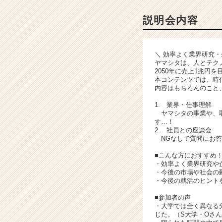
ャ
ー・
説明会内容
成
長
企
＼ 効率よく業界研究
業
ヤマシタは、人とテク
か
2050年に売上1兆円
ら
本コンテンツでは、時
内容はもちろんのこと
ス
カ
1. 業界・仕事理解
ウ
ヤマシタの事業や、取
ト
す…！
が
2. 社員との座談会
NGなしで質問にお答
届
く
■こんな方におすすめ
就
・効率よく業界研究や
活
・今後の市場や社会の
・今後の就活のヒントを
サ
イ
■参加者の声
ト
・大学では全く異なる
チ
じた。（S大学・Oさ