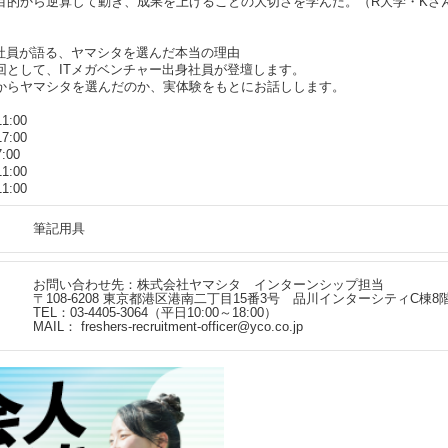
目的から逆算して動き、成果を上げることの大切さを学んだ。（R大学・Kさ
身社員が語る、ヤマシタを選んだ本当の理由
回として、ITメガベンチャー出身社員が登壇します。
からヤマシタを選んだのか、実体験をもとにお話しします。
1:00
7:00
:00
1:00
1:00
筆記用具
お問い合わせ先：株式会社ヤマシタ インターンシップ担当
〒108-6208 東京都港区港南二丁目15番3号 品川インターシティC棟8
TEL：03-4405-3064（平日10:00～18:00）
MAIL： freshers-recruitment-officer@yco.co.jp