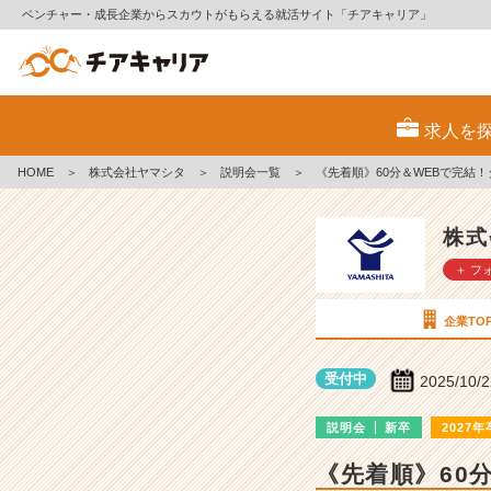
ベンチャー・成長企業からスカウトがもらえる就活サイト「チアキャリア」
株
式
求人を
会
社
HOME
＞
株式会社ヤマシタ
＞
説明会一覧
＞
《先着順》60分＆WEBで完結
ヤ
マ
シ
株式
タ
＋ フ
の
説
明
企業TO
会
詳
受付中
2025/10/
細
|
説明会
新卒
2027年
ベ
ン
《先着順》60
チ