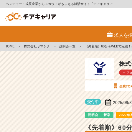
ベンチャー・成長企業からスカウトがもらえる就活サイト「チアキャリア」
株
式
求人を
会
社
HOME
＞
株式会社ヤマシタ
＞
説明会一覧
＞
《先着順》60分＆WEBで完結
ヤ
マ
シ
株式
タ
＋ フ
の
説
明
企業TO
会
詳
受付中
2025/09/
細
|
説明会
新卒
2027年
ベ
ン
《先着順》60
チ