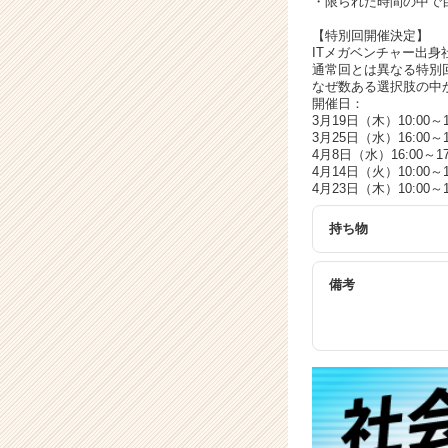
・限られた時間の中で
ア
キ
【特別回開催決定】
ャ
ITメガベンチャー出
リ
通常回とは異なる特別
なぜ数ある選択肢の中
ア
開催日：
（C
3月19日（木）10:00～1
h
3月25日（水）16:00～1
e
4月8日（水）16:00～17
e
4月14日（火）10:00～1
4月23日（木）10:00～1
r
C
持ち物
a
r
e
備考
e
r）