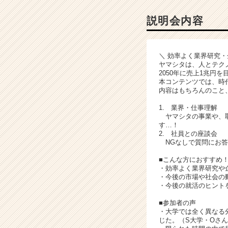
ャ
ー・
説明会内容
成
長
企
＼ 効率よく業界研究
業
ヤマシタは、人とテク
か
2050年に売上1兆円
ら
本コンテンツでは、時
内容はもちろんのこと
ス
カ
1. 業界・仕事理解
ウ
ヤマシタの事業や、取
ト
す…！
が
2. 社員との座談会
NGなしで質問にお答
届
く
■こんな方におすすめ
就
・効率よく業界研究や
活
・今後の市場や社会の
・今後の就活のヒントを
サ
イ
■参加者の声
ト
・大学では全く異なる
チ
じた。（S大学・Oさ