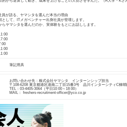
目的から逆算して動き、成果を上げることの大切さを学んだ。（R大学・Kさ
身社員が語る、ヤマシタを選んだ本当の理由
回として、ITメガベンチャー出身社員が登壇します。
からヤマシタを選んだのか、実体験をもとにお話しします。
1:00
7:00
:00
1:00
1:00
筆記用具
お問い合わせ先：株式会社ヤマシタ インターンシップ担当
〒108-6208 東京都港区港南二丁目15番3号 品川インターシティC棟8
TEL：03-4405-3064（平日10:00～18:00）
MAIL： freshers-recruitment-officer@yco.co.jp