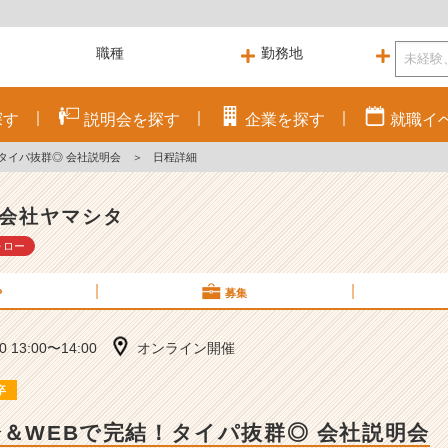
探す
説明会を
探す
企業を
探す
就職
イ
！タイパ抜群◎ 会社説明会
＞
日程詳細
会社ヤマシタ
ォロー
P
募集
30 13:00〜14:00
オンライン開催
卒
分＆WEBで完結！タイパ抜群◎ 会社説明会