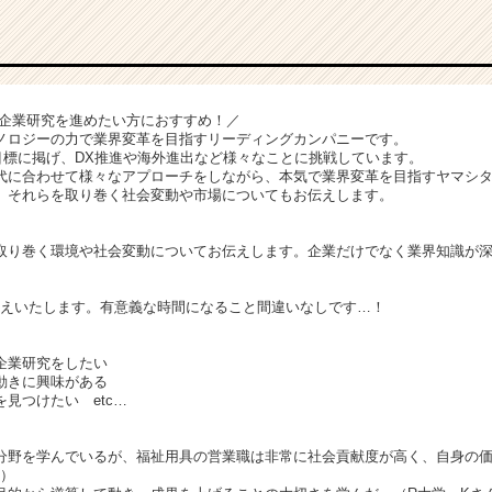
・企業研究を進めたい方におすすめ！／
ノロジーの力で業界変革を目指すリーディングカンパニーです。
を目標に掲げ、DX推進や海外進出など様々なことに挑戦しています。
代に合わせて様々なアプローチをしながら、本気で業界変革を目指すヤマシ
、それらを取り巻く社会変動や市場についてもお伝えします。
り巻く環境や社会変動についてお伝えします。企業だけでなく業界知識が深
えいたします。有意義な時間になること間違いなしです…！
！
企業研究をしたい
動きに興味がある
見つけたい etc…
分野を学んでいるが、福祉用具の営業職は非常に社会貢献度が高く、自身の
ん）