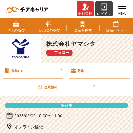
MENU
会員登録
ログイン
株
式
会
求人を
探す
説明会を
探す
企業を
探す
就職
イベント
社
ヤ
株式会社ヤマシタ
マ
＋ フォロー
シ
タ
の
>
>
企業TOP
募集
説
明
会
>
企業情報
詳
細
|
受付中
ベ
ン
2025/09/09 10:00〜11:00
チ
オンライン開催
ャ