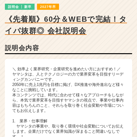
ー・
説明会
新卒
2027年卒
成
長
《先着順》60分＆WEBで完結！タ
企
業
イパ抜群◎ 会社説明会
か
ら
ス
説明会内容
カ
ウ
ト
＼ 効率よく業界研究・企業研究を進めたい方におすすめ！／
が
ヤマシタは、人とテクノロジーの力で業界変革を目指すリーデ
届
ィングカンパニーです。
2050年に売上1兆円を目標に掲げ、DX推進や海外進出など様々
く
なことに挑戦しています。
就
本コンテンツでは、時代に合わせて様々なアプローチをしなが
活
ら、本気で業界変革を目指すヤマシタの視点で、事業や仕事内
サ
容はもちろんのこと、それらを取り巻く社会変動や市場につい
てもお伝えします。
イ
ト
1. 業界・仕事理解
チ
ヤマシタの事業や、取り巻く環境や社会変動についてお伝え
ア
します。企業だけでなく業界知識が深まること間違いなしで
キ
す…！