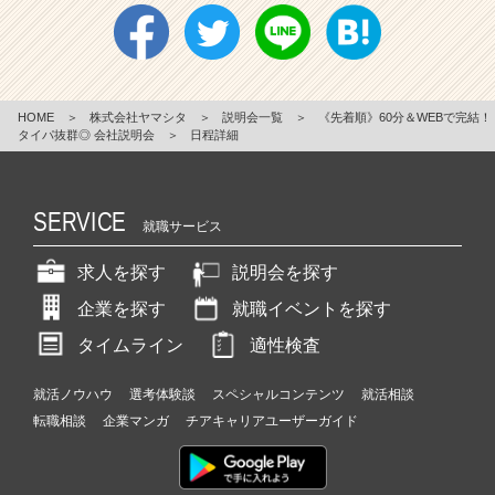
HOME
＞
株式会社ヤマシタ
＞
説明会一覧
＞
《先着順》60分＆WEBで完結！
タイパ抜群◎ 会社説明会
＞
日程詳細
SERVICE
就職サービス
求人を探す
説明会を探す
企業を探す
就職イベントを探す
タイムライン
適性検査
就活ノウハウ
選考体験談
スペシャルコンテンツ
就活相談
転職相談
企業マンガ
チアキャリアユーザーガイド