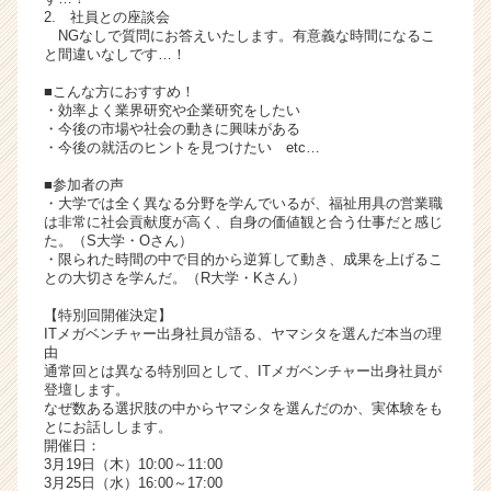
2. 社員との座談会
ャ
NGなしで質問にお答えいたします。有意義な時間になるこ
リ
と間違いなしです…！
ア
（C
■こんな方におすすめ！
・効率よく業界研究や企業研究をしたい
h
・今後の市場や社会の動きに興味がある
e
・今後の就活のヒントを見つけたい etc…
e
r
■参加者の声
・大学では全く異なる分野を学んでいるが、福祉用具の営業職
C
は非常に社会貢献度が高く、自身の価値観と合う仕事だと感じ
a
た。（S大学・Oさん）
r
・限られた時間の中で目的から逆算して動き、成果を上げるこ
e
との大切さを学んだ。（R大学・Kさん）
e
【特別回開催決定】
r）
ITメガベンチャー出身社員が語る、ヤマシタを選んだ本当の理
由
通常回とは異なる特別回として、ITメガベンチャー出身社員が
登壇します。
なぜ数ある選択肢の中からヤマシタを選んだのか、実体験をも
とにお話しします。
開催日：
3月19日（木）10:00～11:00
3月25日（水）16:00～17:00