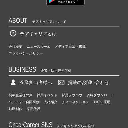
ウ
ト
が
ABOUT
届
チアキャリアについて
く
チアキャリアとは
就
活
サ
会社概要
ニュースルーム
メディア出演・掲載
イ
プライバシーポリシー
ト
チ
BUSINESS
ア
企業・採用担当者様
キ
ャ
企業担当者様へ
掲載のお問い合わせ
リ
ア
掲載企業様の声
採用イベント
採用ノウハウ
資料ダウンロード
（C
ベンチャー合同研修
人材紹介
チアコネクション
TikTok運用
h
動画制作
採用代行
e
e
CheerCareer SNS
r
チアキャリアからの発信