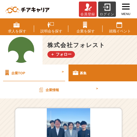
MENU
会員登録
ログイン
株
式
会
求人を
探す
説明会を
探す
企業を
探す
就職
イベント
社
フ
株式会社フォレスト
ォ
＋ フォロー
レ
ス
ト
>
企業TOP
募集
の
採
用/
>
企業情報
求
人
一
覧
-
【2
0