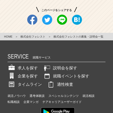
ら
世
このページをシェアする
界
を
変
え
る！
HOME
＞
株式会社フォレスト
＞
株式会社フォレストの募集・説明会一覧
|
ベ
ン
SERVICE
就職サービス
チ
ャ
求人を探す
説明会を探す
ー・
成
企業を探す
就職イベントを探す
長
企
タイムライン
適性検査
業
か
就活ノウハウ
選考体験談
スペシャルコンテンツ
就活相談
ら
転職相談
企業マンガ
チアキャリアユーザーガイド
ス
カ