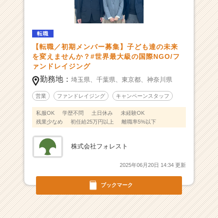
2
4
年
4
転職
月
【転職／初期メンバー募集】子ども達の未来
設
を変えませんか？#世界最大級の国際NGO/フ
立】
ァンドレイジング
街
勤務地：
埼玉県、
千葉県、
東京都、
神奈川県
頭
フ
営業
ファンドレイジング
キャンペーンスタッフ
ァ
私服OK
学歴不問
土日休み
未経験OK
ン
残業少なめ
初任給25万円以上
離職率5%以下
ド
レ
イ
株式会社フォレスト
ジ
2025年06月20日 14:34 更新
ン
グ
ブックマーク
で
日
本
か