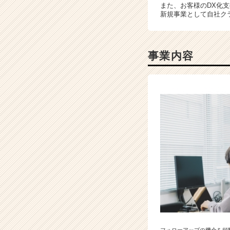
また、お客様のDX化
ウ
新規事業として自社ク
ト
が
届
く
事業内容
就
活
サ
イ
ト
チ
ア
キ
ャ
リ
ア
（C
h
e
e
r
フォローアップの機会を頻