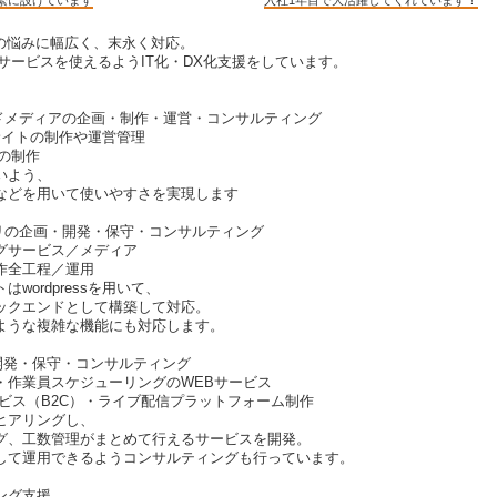
ルの悩みに幅広く、末永く対応。
Tサービスを使えるようIT化・DX化支援をしています。
ンドメディアの企画・制作・運営・コンサルティング
いたサイトの制作や運営管理
の制作
いよう、
などを用いて使いやすさを実現します
プリの企画・開発・保守・コンサルティング
グサービス／メディア
作全工程／運用
wordpressを用いて、
ックエンドとして構築して対応。
ような複雑な機能にも対応します。
開発・保守・コンサルティング
・作業員スケジューリングのWEBサービス
ビス（B2C）・ライブ配信プラットフォーム制作
ヒアリングし、
グ、工数管理がまとめて行えるサービスを開発。
して運用できるようコンサルティングも行っています。
ング支援