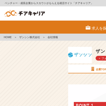
ベンチャー・成長企業からスカウトがもらえる就活サイト「チアキャリア」
ザ
ン
求人を
シ
ン
HOME
＞
ザンシン株式会社
＞
会社情報
株
式
会
ザン
社
＋ フ
の
会
社
企業TO
情
報
-
I
T
採
用
POINT 1