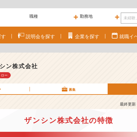
探す
説明会を
探す
企業を
探す
就職
イ
シン株式会社
ォロー
P
募集
最終更新： 
ザンシン株式会社の特徴