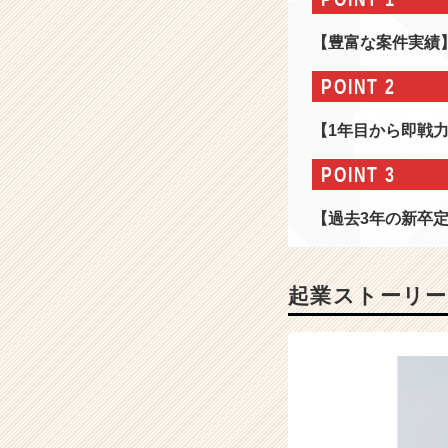
過
去
【豊富な案件実績
3
年
POINT 2
の
新
【1年目から即戦
卒
定
POINT 3
着
率
【過去3年の新卒定
1
0
0%！
1
起業ストーリー
年
目
か
ら
幅
広
く