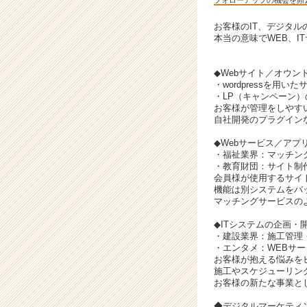
C
a
お客様のIT、デジタ
r
本当の意味でWEB、I
e
e
◆Webサイト／オウ
r）
・wordpressを用
・LP（キャンペーン）
お客様が管理をしやす
自社開発のプラグイン
◆Webサービス／ア
・福祉業界：マッチン
・教育財団：サイト制
会員様が使用するサイトは
機能は別システムをバ
マッチングサービスの
◆ITシステムの企画・
・建設業界：施工管理
・エンタメ：WEBサー
お客様が抱える悩みを
施工やスケジューリン
お客様の新たな事業と
◆デジタルマーケティ