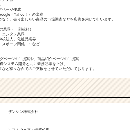
、
グページ作成
ogle／Yahoo！）の出稿
でなく、売り出したい商品の市場調査などを広告を用いて行います。
様の業界・一部抜粋）
、エンタメ業界
学校法人、化粧品業界
、スポーツ関係 ‥など
、
ングページのご提案や、商品紹介ページのご提案、
業務システム開発と共に業務効率を上げ、
すなど様々な面でのご支援をさせていただいております。
ザンシン株式会社
ソフトウェア・情報処理