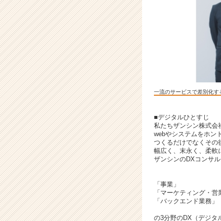
活
躍
し
た
い
方
歓
迎！
|
一流のサービスで差別化す
ベ
ン
チ
■デジタルひとすじ
私たちザンシン株式会
ャ
webやシステムをホ
ー・
つくるだけでなくその
成
幅広く、末永く、柔軟に
長
ザンシンのDXコンサ
企
業
「事業」
か
「マーケティング・営
ら
「バックエンド業務」
ス
の3分野のDX（デジ
カ