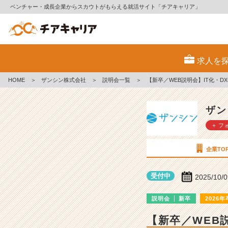
ベンチャー・成長企業からスカウトがもらえる就活サイト「チアキャリア」
ザ
ン
求人を
シ
ン
HOME
＞
ザンシン株式会社
＞
説明会一覧
＞
【新卒／WEB説明会】IT化・D
株
式
会
ザン
社
＋ フ
の
説
明
企業TO
会
詳
受付中
2025/10/
細
|
説明会
新卒
2026年
ベ
ン
【新卒／WEB
チ