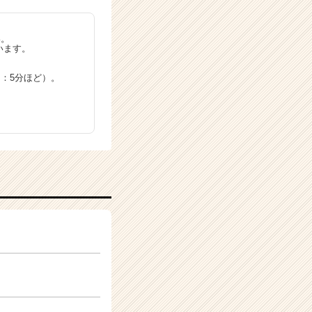
い。
います。
：5分ほど）。