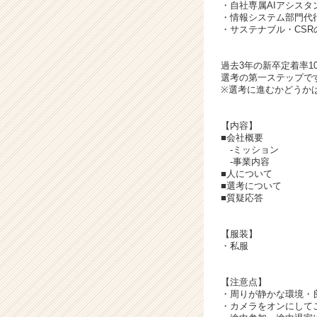
ア
・自社専属AIアシスタ
キ
・情報システム部門代
・サステナブル・CSR
ャ
リ
ア
過去3年の新卒定着率1
（C
選考の第一ステップで
※選考に進むかどうか
h
e
e
【内容】
r
■会社概要
-ミッション
C
-事業内容
a
■人について
r
■選考について
e
■質疑応答
e
r）
【服装】
・私服
【注意点】
・周りが静かな環境・
・カメラをオンにして