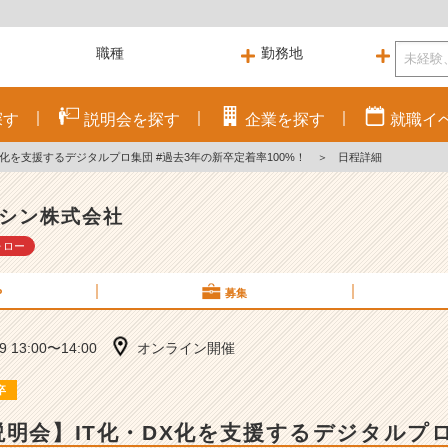
探す
説明会を
探す
企業を
探す
就職
イ
X化を支援するデジタルプロ集団 #過去3年の新卒定着率100%！
＞
日程詳細
シン株式会社
ォロー
P
募集
09 13:00〜14:00
オンライン開催
卒
説明会】IT化・DX化を支援するデジタルプロ