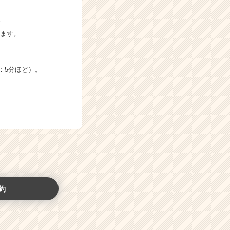
。
います。
：5分ほど）。
約