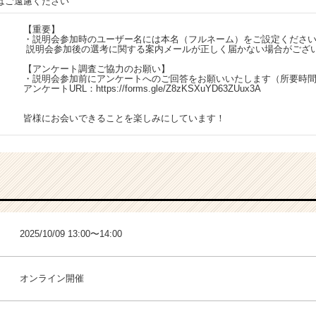
はご遠慮ください
【重要】
・説明会参加時のユーザー名には本名（フルネーム）をご設定くださ
説明会参加後の選考に関する案内メールが正しく届かない場合がござ
【アンケート調査ご協力のお願い】
・説明会参加前にアンケートへのご回答をお願いいたします（所要時間
アンケートURL：
https://forms.gle/Z8zKSXuYD63ZUux3A
皆様にお会いできることを楽しみにしています！
2025/10/09 13:00〜14:00
オンライン開催