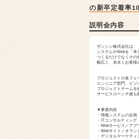
ャ
の新卒定着率1
ー・
成
長
説明会内容
企
業
か
ザンシン株式会社は、
ら
システムやWebを「
ス
つくるだけでなくその
カ
幅広く、末永くお客様の
ウ
ト
プロジェクトの各フェ
が
エンジニア部門、ビジ
届
プロジェクトチームを
サービスローンチ後も
く
就
活
▼事業内容
サ
・情報システムの企画
・ITコンサルティング
イ
・Webサービス／ア
ト
・Webサイト／オウ
チ
・デジタルマーケティ