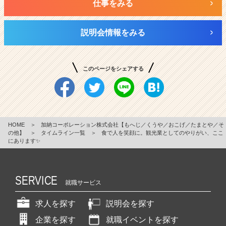
仕事をみる
説明会情報をみる
このページをシェアする
HOME
＞
加納コーポレーション株式会社【もへじ／くうや／おこげ／たまとや／そ
の他】
＞
タイムライン一覧
＞
食で人を笑顔に。観光業としてのやりがい、ここ
にあります✨
SERVICE
就職サービス
求人を探す
説明会を探す
企業を探す
就職イベントを探す