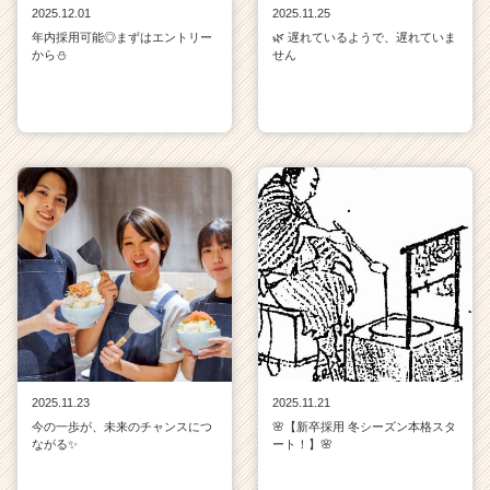
2025.12.01
2025.11.25
e
年内採用可能◎まずはエントリー
🌿 遅れているようで、遅れていま
e
から⛄
せん
r）
2025.11.23
2025.11.21
今の一歩が、未来のチャンスにつ
🌸【新卒採用 冬シーズン本格スタ
ながる✨
ート！】🌸