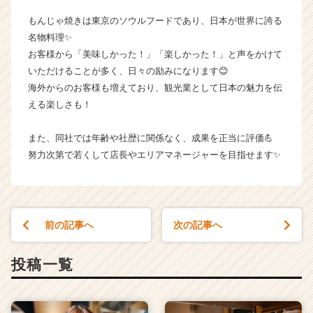
へ
もんじゃ焼きは東京のソウルフードであり、日本が世界に誇る
じ
名物料理✨
／
お客様から「美味しかった！」「楽しかった！」と声をかけて
く
いただけることが多く、日々の励みになります😊
う
や
海外からのお客様も増えており、観光業として日本の魅力を伝
／
える楽しさも！
お
こ
また、同社では年齢や社歴に関係なく、成果を正当に評価💪
げ
努力次第で若くして店長やエリアマネージャーを目指せます✨
／
た
ま
と
や
前の記事へ
次の記事へ
／
そ
投稿一覧
の
他】
の
タ