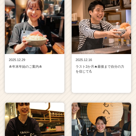
イ
ム
ラ
イ
ン】
|
ベ
ン
チ
2025.12.29
2025.12.16
ャ
🎍年末年始のご案内🎍
ラスト2か月🔥最後まで自分の力
ー・
を信じて💪
成
長
企
業
か
ら
ス
カ
ウ
ト