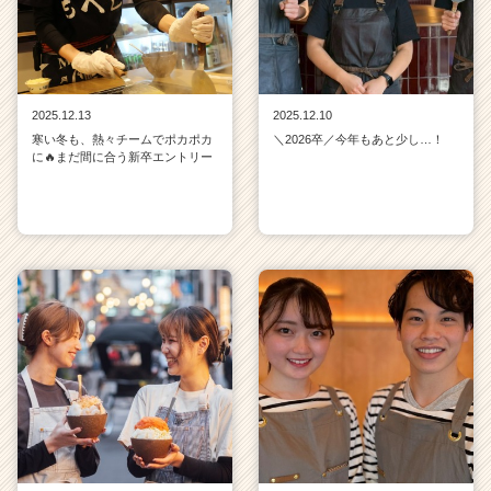
が
届
く
就
活
2025.12.13
2025.12.10
サ
寒い冬も、熱々チームでポカポカ
＼2026卒／今年もあと少し…！
イ
に🔥まだ間に合う新卒エントリー
ト
チ
ア
キ
ャ
リ
ア
（C
h
e
e
r
C
a
r