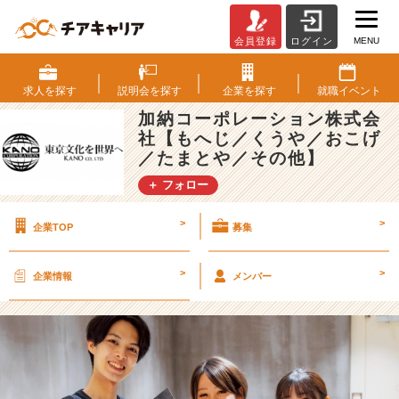
MENU
会員登録
ログイン
食
で
人
求人を
探す
説明会を
探す
企業を
探す
就職
イベント
を
加納コーポレーション株式会
笑
社【もへじ／くうや／おこげ
顔
／たまとや／その他】
に。
観
＋ フォロー
光
業
>
>
企業TOP
募集
と
し
て
>
>
企業情報
メンバー
の
や
り
が
い、
こ