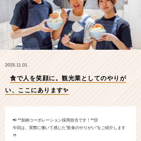
こ
に
あ
り
ま
す
✨
【加
納
コ
2025.11.01
ー
ポ
食で人を笑顔に。観光業としてのやりが
レ
ー
い、ここにあります✨
シ
ョ
ン
株
📢 **加納コーポレーション採用担当です！**😊
式
会
今回は、実際に働いて感じた“飲食のやりがい”をご紹介します
社
🍴
【も