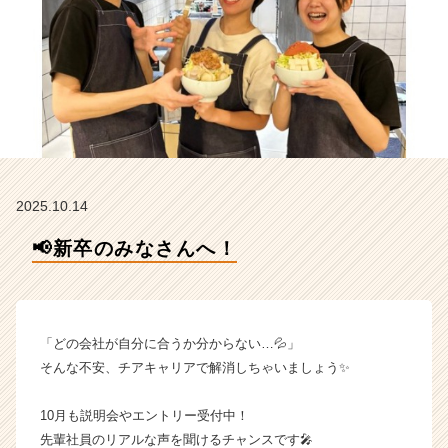
株
式
会
社
【も
へ
じ
／
く
う
2025.10.14
や
／
📢新卒のみなさんへ！
お
こ
げ
／
た
「どの会社が自分に合うか分からない…💦」
ま
そんな不安、チアキャリアで解消しちゃいましょう✨
と
や
10月も説明会やエントリー受付中！
／
先輩社員のリアルな声を聞けるチャンスです🎤
そ