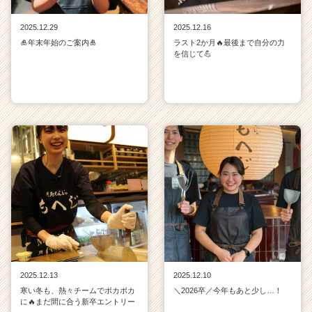
ス
カ
2025.12.29
2025.12.16
ウ
🎍年末年始のご案内🎍
ラスト2か月🔥最後まで自分の力
ト
を信じて💪
が
届
く
就
活
サ
イ
ト
チ
ア
キ
ャ
リ
ア
（C
2025.12.13
2025.12.10
h
寒い冬も、熱々チームでポカポカ
＼2026卒／今年もあと少し…！
e
に🔥まだ間に合う新卒エントリー