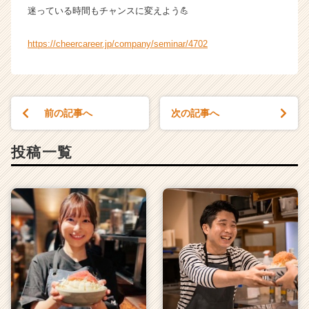
迷っている時間もチャンスに変えよう💪
の
他】
の
https://cheercareer.jp/company/seminar/4702
タ
イ
ム
ラ
前の記事へ
次の記事へ
イ
ン】
|
投稿一覧
ベ
ン
チ
ャ
ー・
成
長
企
業
か
ら