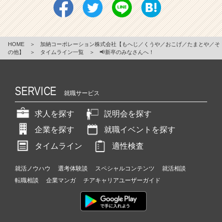
HOME
＞
加納コーポレーション株式会社【もへじ／くうや／おこげ／たまとや／そ
の他】
＞
タイムライン一覧
＞
📢新卒のみなさんへ！
SERVICE
就職サービス
求人を探す
説明会を探す
企業を探す
就職イベントを探す
タイムライン
適性検査
就活ノウハウ
選考体験談
スペシャルコンテンツ
就活相談
転職相談
企業マンガ
チアキャリアユーザーガイド