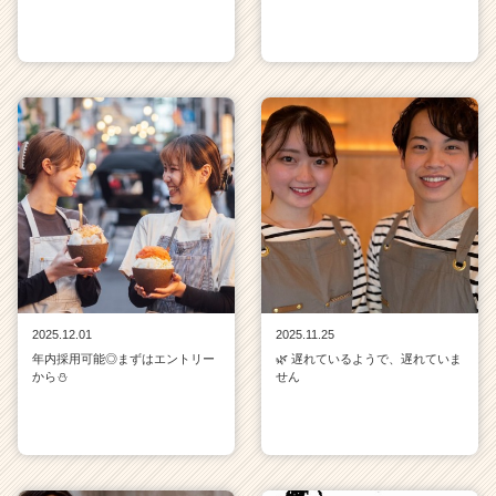
e
r
C
a
r
e
e
r）
2025.12.01
2025.11.25
年内採用可能◎まずはエントリー
🌿 遅れているようで、遅れていま
から⛄
せん