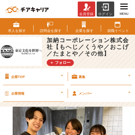
MENU
会員登録
ログイン
📢
新
卒
求人を
探す
説明会を
探す
企業を
探す
就職
イベント
の
加納コーポレーション株式会
み
社【もへじ／くうや／おこげ
な
／たまとや／その他】
さ
ん
＋ フォロー
へ！
【加
>
>
企業TOP
募集
納
コ
ー
>
>
企業情報
メンバー
ポ
レ
ー
シ
ョ
ン