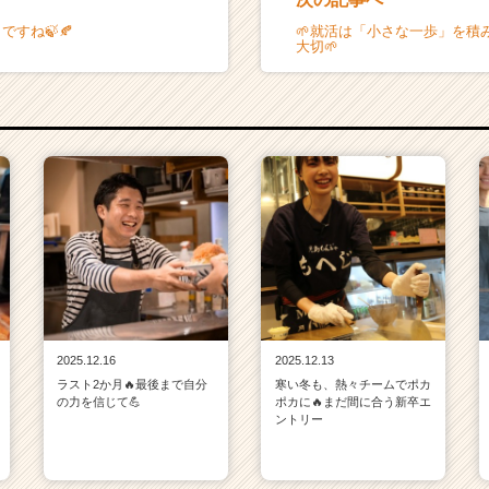
ですね🍃🍂
🌱就活は「小さな一歩」を積
大切🌱
2025.12.16
2025.12.13
ラスト2か月🔥最後まで自分
寒い冬も、熱々チームでポカ
の力を信じて💪
ポカに🔥まだ間に合う新卒エ
ントリー