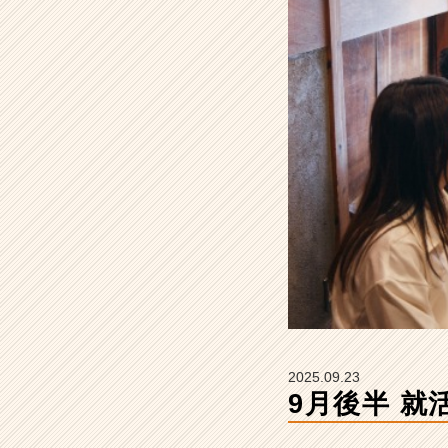
ポ
レ
ー
シ
ョ
ン
株
式
会
社
【も
へ
じ
／
く
う
や
／
2025.09.23
お
9月後半 就
こ
げ