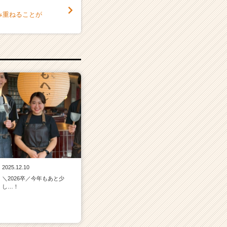
み重ねることが
2025.12.10
＼2026卒／今年もあと少
し…！