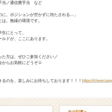
手当／通信費手当 など
のに、ポジションが空かずに待たされる…」
とは、無縁の環境です。
学生にとって、
ールドが、ここにあります。
った方は、ぜひご参加ください／
らお気軽にどうぞ☺️
きるのを、楽しみにお待ちしております！！！
https://cheercar
次の記事へ