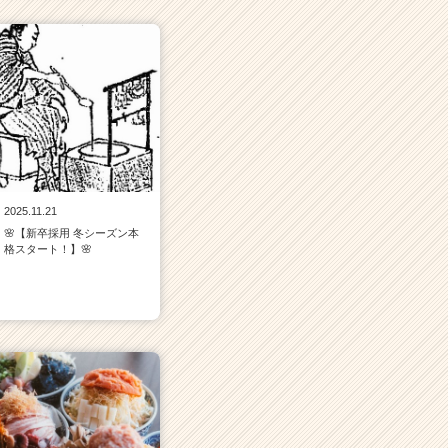
2025.11.21
🌸【新卒採用 冬シーズン本
格スタート！】🌸