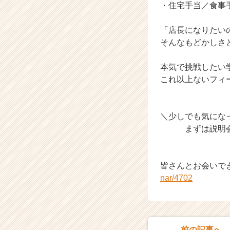
・住宅手当／食事
成
長
「店長になりたい
企
業
そんなもどかしさ
か
ら
本気で挑戦したい
ス
これ以上ないフィ
カ
ウ
ト
＼少しでも気にな
が
届
まずは説明会か
く
就
活
皆さんとお会いで
サ
nar/4702
イ
ト
チ
ア
キ
前の記事へ