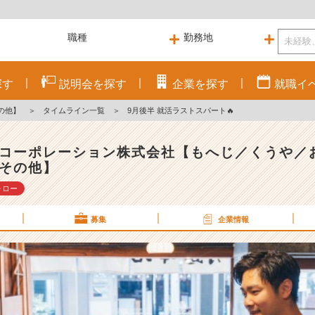
探す
説明会を
探す
企業を
探す
就職
イ
の他】
＞
タイムライン一覧
＞
9月後半 就活ラストスパート🔥
コーポレーション株式会社【もへじ／くうや／
その他】
ォロー
募集
企業情報