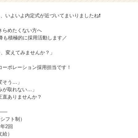
り、いよいよ内定式が近づいてまいりましたね❗
きらめたくない方へ
以降も積極的に採用活動します／
ージ、変えてみませんか？」
コーポレーション採用担当です！
変そう…」
みが取れない…」
正直ありませんか？
――
（シフト制）
年2回
支給）