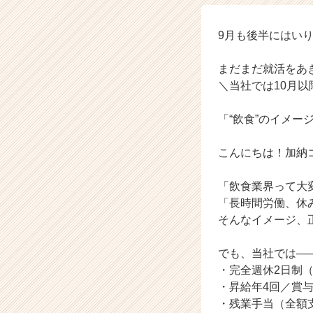
／
た
ま
9月も後半にはい
と
や
まだまだ就活をあ
／
＼当社では10月
そ
の
「“飲食”のイメ
他】
の
タ
こんにちは！加納
イ
ム
「飲食業界って大
ラ
「長時間労働、休
イ
そんなイメージ、
ン】
|
ベ
でも、当社では―
ン
・完全週休2日制
チ
・昇給年4回／賞与
ャ
・残業手当（全額
ー・