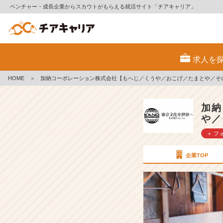
ベンチャー・成長企業からスカウトがもらえる就活サイト「チアキャリア」
9
月
求人を
後
半
HOME
＞
加納コーポレーション株式会社【もへじ／くうや／おこげ／たまとや／そ
就
活
ラ
加納
ス
や／
ト
＋ フ
ス
パ
ー
企業TOP
ト
🔥
【加
納
コ
ー