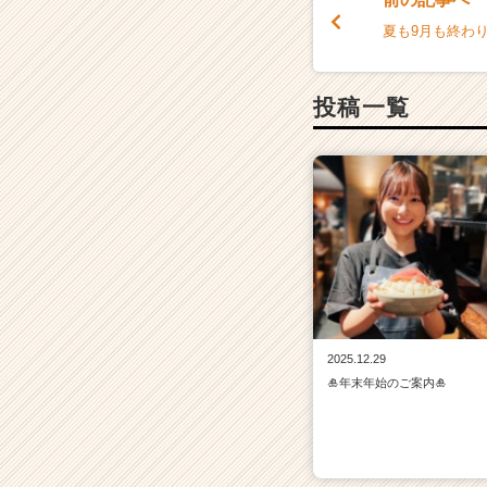
ャ
夏も9月も終わり
リ
ア
（C
投稿一覧
h
e
e
r
C
a
r
e
e
r）
2025.12.29
🎍年末年始のご案内🎍